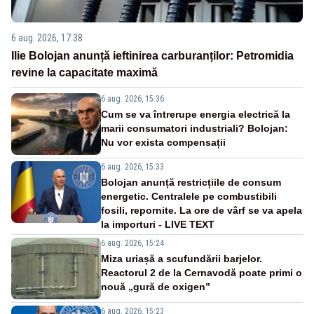
6 aug. 2026, 17:38
Ilie Bolojan anunță ieftinirea carburanților: Petromidia
revine la capacitate maximă
6 aug. 2026, 15:36
Cum se va întrerupe energia electrică la
marii consumatori industriali? Bolojan:
Nu vor exista compensații
6 aug. 2026, 15:33
Bolojan anunță restricțiile de consum
energetic. Centralele pe combustibili
fosili, repornite. La ore de vârf se va apela
la importuri - LIVE TEXT
6 aug. 2026, 15:24
Miza uriașă a scufundării barjelor.
Reactorul 2 de la Cernavodă poate primi o
nouă „gură de oxigen”
6 aug. 2026, 15:23