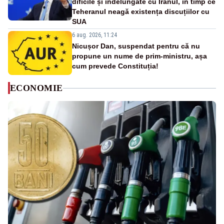
dificile și îndelungate cu Iranul, în timp ce
Teheranul neagă existența discuțiilor cu
SUA
6 aug. 2026, 11:24
Nicușor Dan, suspendat pentru că nu
propune un nume de prim-ministru, așa
cum prevede Constituția!
ECONOMIE