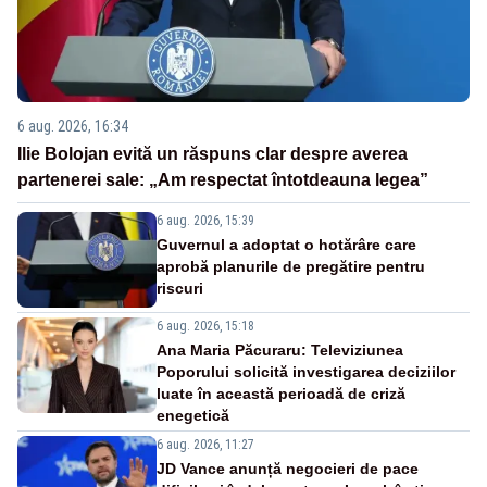
6 aug. 2026, 16:34
Ilie Bolojan evită un răspuns clar despre averea
partenerei sale: „Am respectat întotdeauna legea”
6 aug. 2026, 15:39
Guvernul a adoptat o hotărâre care
aprobă planurile de pregătire pentru
riscuri
6 aug. 2026, 15:18
Ana Maria Păcuraru: Televiziunea
Poporului solicită investigarea deciziilor
luate în această perioadă de criză
enegetică
6 aug. 2026, 11:27
JD Vance anunță negocieri de pace