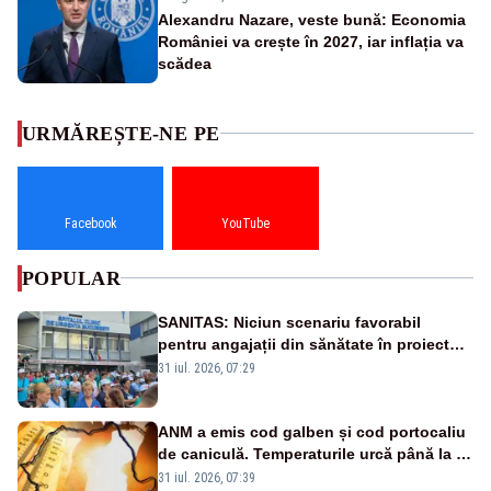
Alexandru Nazare, veste bună: Economia
României va crește în 2027, iar inflația va
scădea
URMĂREȘTE-NE PE
Facebook
YouTube
POPULAR
SANITAS: Niciun scenariu favorabil
pentru angajații din sănătate în proiectul
Legii salarizării
31 iul. 2026, 07:29
ANM a emis cod galben și cod portocaliu
de caniculă. Temperaturile urcă până la 38
de grade, iar nopțile devin tropicale
31 iul. 2026, 07:39