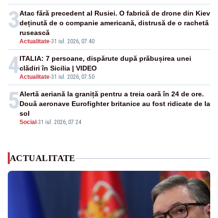
3
Atac fără precedent al Rusiei. O fabrică de drone din Kiev
deținută de o companie americană, distrusă de o rachetă
rusească
Actualitate
-
31 iul. 2026, 07:40
4
ITALIA: 7 persoane, dispărute după prăbușirea unei
clădiri în Sicilia | VIDEO
Actualitate
-
31 iul. 2026, 07:50
5
Alertă aeriană la graniță pentru a treia oară în 24 de ore.
Două aeronave Eurofighter britanice au fost ridicate de la
sol
Social
-
31 iul. 2026, 07:24
ACTUALITATE