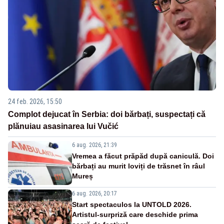
24 feb. 2026, 15:50
Complot dejucat în Serbia: doi bărbați, suspectați că
plănuiau asasinarea lui Vučić
6 aug. 2026, 21:39
Vremea a făcut prăpăd după caniculă. Doi
bărbați au murit loviți de trăsnet în râul
Mureș
6 aug. 2026, 20:17
Start spectaculos la UNTOLD 2026.
Artistul-surpriză care deschide prima