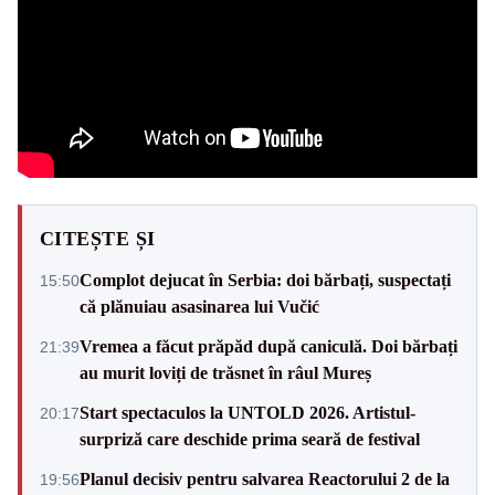
CITEȘTE ȘI
Complot dejucat în Serbia: doi bărbați, suspectați
15:50
că plănuiau asasinarea lui Vučić
Vremea a făcut prăpăd după caniculă. Doi bărbați
21:39
au murit loviți de trăsnet în râul Mureș
Start spectaculos la UNTOLD 2026. Artistul-
20:17
surpriză care deschide prima seară de festival
Planul decisiv pentru salvarea Reactorului 2 de la
19:56