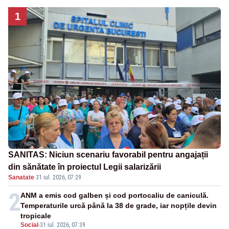
1
SANITAS: Niciun scenariu favorabil pentru angajații
din sănătate în proiectul Legii salarizării
Sanatate
·
31 iul. 2026, 07:29
2
ANM a emis cod galben și cod portocaliu de caniculă.
Temperaturile urcă până la 38 de grade, iar nopțile devin
tropicale
Social
-
31 iul. 2026, 07:39