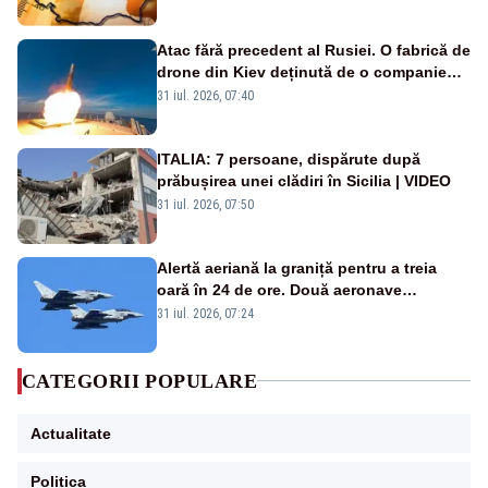
Atac fără precedent al Rusiei. O fabrică de
drone din Kiev deținută de o companie
americană, distrusă de o rachetă
31 iul. 2026, 07:40
rusească
ITALIA: 7 persoane, dispărute după
prăbușirea unei clădiri în Sicilia | VIDEO
31 iul. 2026, 07:50
Alertă aeriană la graniță pentru a treia
oară în 24 de ore. Două aeronave
Eurofighter britanice au fost ridicate de la
31 iul. 2026, 07:24
sol
CATEGORII POPULARE
Actualitate
Politica