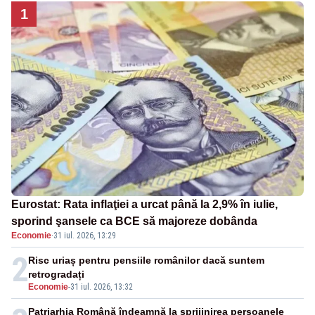
1
Eurostat: Rata inflaţiei a urcat până la 2,9% în iulie,
sporind şansele ca BCE să majoreze dobânda
Economie
·
31 iul. 2026, 13:29
2
Risc uriaș pentru pensiile românilor dacă suntem
retrogradați
Economie
-
31 iul. 2026, 13:32
Patriarhia Română îndeamnă la sprijinirea persoanele