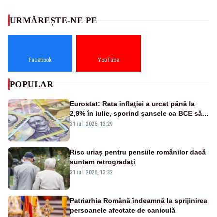
URMĂREȘTE-NE PE
Facebook
YouTube
POPULAR
Eurostat: Rata inflaţiei a urcat până la
2,9% în iulie, sporind şansele ca BCE să
majoreze dobânda
31 iul. 2026, 13:29
Risc uriaș pentru pensiile românilor dacă
suntem retrogradați
31 iul. 2026, 13:32
Patriarhia Română îndeamnă la sprijinirea
persoanele afectate de caniculă