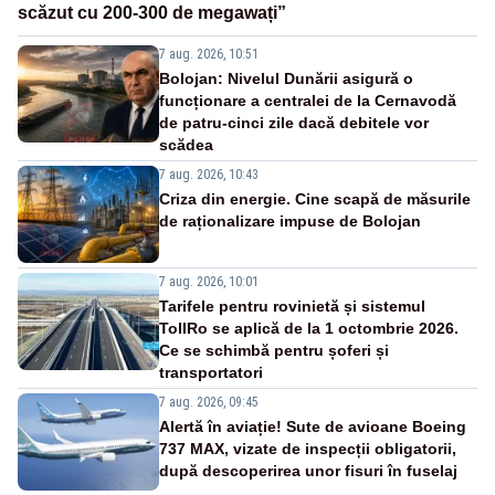
scăzut cu 200-300 de megawați”
7 aug. 2026, 10:51
Bolojan: Nivelul Dunării asigură o
funcționare a centralei de la Cernavodă
de patru-cinci zile dacă debitele vor
scădea
7 aug. 2026, 10:43
Criza din energie. Cine scapă de măsurile
de raționalizare impuse de Bolojan
7 aug. 2026, 10:01
Tarifele pentru rovinietă și sistemul
TollRo se aplică de la 1 octombrie 2026.
Ce se schimbă pentru șoferi și
transportatori
7 aug. 2026, 09:45
Alertă în aviație! Sute de avioane Boeing
737 MAX, vizate de inspecții obligatorii,
după descoperirea unor fisuri în fuselaj