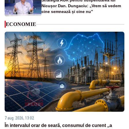
Strategia AUR pentru suspendarea lui
Nicușor Dan. Dungaciu: „Vrem să vedem
cine semnează și cine nu”
ECONOMIE
7 aug. 2026, 13:02
În intervalul orar de seară, consumul de curent „a