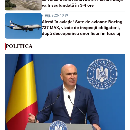
va fi scufundată în 3-4 ore
7 aug. 2026, 10:39
Alertă în aviație! Sute de avioane Boeing
737 MAX, vizate de inspecții obligatorii,
după descoperirea unor fisuri în fuselaj
POLITICA