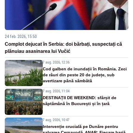
24 feb. 2026, 15:50
Complot dejucat în Serbia: doi bărbați, suspectați că
plănuiau asasinarea lui Vučić
7 aug. 2026, 12:36
Cod galben de inundații în România. Zeci
de râuri din peste 20 de județe, sub
avertizare până sâmbătă
7 aug. 2026, 11:04
DESTINAȚII DE WEEKEND: sfârșit de
săptămână în București și în țară
7 aug. 2026, 10:47
Intervenție crucială pe Dunăre pentru
salvarea Cernavodă. ANAR: Fiecare barjă