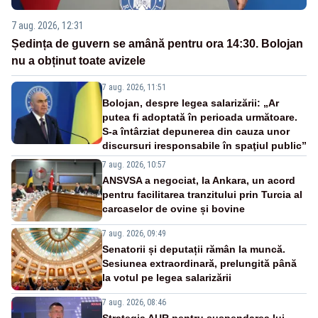
7 aug. 2026, 12:31
Ședința de guvern se amână pentru ora 14:30. Bolojan
nu a obținut toate avizele
7 aug. 2026, 11:51
Bolojan, despre legea salarizării: „Ar
putea fi adoptată în perioada următoare.
S-a întârziat depunerea din cauza unor
discursuri iresponsabile în spaţiul public”
7 aug. 2026, 10:57
ANSVSA a negociat, la Ankara, un acord
pentru facilitarea tranzitului prin Turcia al
carcaselor de ovine și bovine
7 aug. 2026, 09:49
Senatorii și deputații rămân la muncă.
Sesiunea extraordinară, prelungită până
la votul pe legea salarizării
7 aug. 2026, 08:46