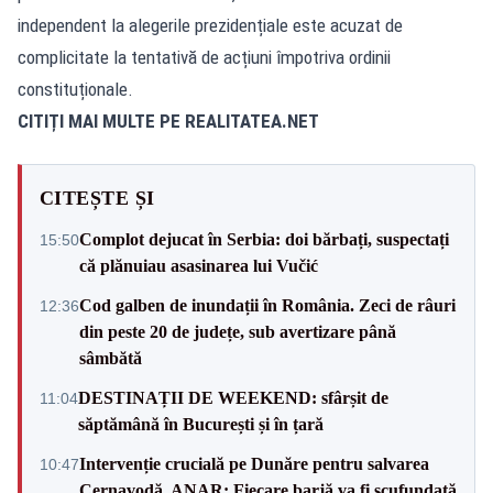
independent la alegerile prezidențiale este acuzat de
complicitate la tentativă de acțiuni împotriva ordinii
constituționale.
CITIȚI MAI MULTE PE
REALITATEA.NET
CITEȘTE ȘI
Complot dejucat în Serbia: doi bărbați, suspectați
15:50
că plănuiau asasinarea lui Vučić
Cod galben de inundații în România. Zeci de râuri
12:36
din peste 20 de județe, sub avertizare până
sâmbătă
DESTINAȚII DE WEEKEND: sfârșit de
11:04
săptămână în București și în țară
Intervenție crucială pe Dunăre pentru salvarea
10:47
Cernavodă. ANAR: Fiecare barjă va fi scufundată