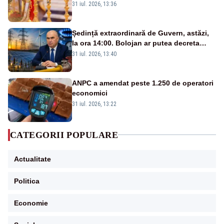
31 iul. 2026, 13:36
Ședință extraordinară de Guvern, astăzi,
la ora 14:00. Bolojan ar putea decreta
stare de urgență energetică
31 iul. 2026, 13:40
ANPC a amendat peste 1.250 de operatori
economici
31 iul. 2026, 13:22
CATEGORII POPULARE
Actualitate
Politica
Economie