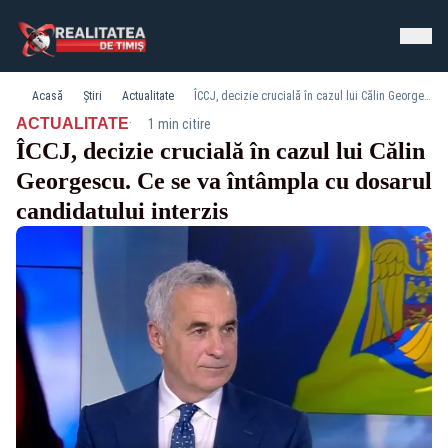
Acasă
Știri
Actualitate
ÎCCJ, decizie crucială în cazul lui Călin Georgescu. Ce se va întâmpla cu dosarul candidatului interzis
·
ACTUALITATE
1 min citire
ÎCCJ, decizie crucială în cazul lui Călin
Georgescu. Ce se va întâmpla cu dosarul
candidatului interzis