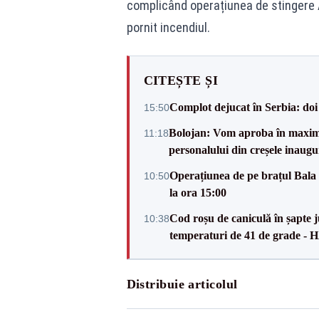
complicând operațiunea de stingere A
pornit incendiul.
CITEȘTE ȘI
Complot dejucat în Serbia: doi 
15:50
Bolojan: Vom aproba în maxi
11:18
personalului din creșele inaugu
Operațiunea de pe brațul Bala i
10:50
la ora 15:00
Cod roșu de caniculă în șapte ju
10:38
temperaturi de 41 de grade -
Distribuie articolul