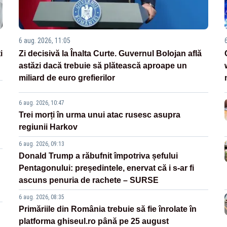
6 aug. 2026, 11:05
i
Zi decisivă la Înalta Curte. Guvernul Bolojan află
astăzi dacă trebuie să plătească aproape un
miliard de euro grefierilor
6 aug. 2026, 10:47
Trei morți în urma unui atac rusesc asupra
regiunii Harkov
6 aug. 2026, 09:13
Donald Trump a răbufnit împotriva șefului
Pentagonului: președintele, enervat că i s-ar fi
ascuns penuria de rachete – SURSE
6 aug. 2026, 08:35
Primăriile din România trebuie să fie înrolate în
platforma ghiseul.ro până pe 25 august