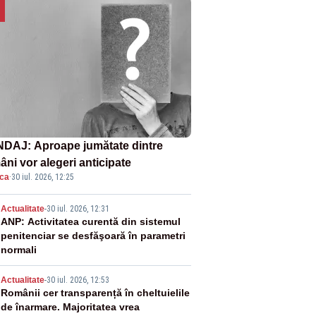
DAJ: Aproape jumătate dintre
âni vor alegeri anticipate
ica
·
30 iul. 2026, 12:25
2
Actualitate
-
30 iul. 2026, 12:31
ANP: Activitatea curentă din sistemul
penitenciar se desfăşoară în parametri
normali
3
Actualitate
-
30 iul. 2026, 12:53
Românii cer transparență în cheltuielile
de înarmare. Majoritatea vrea