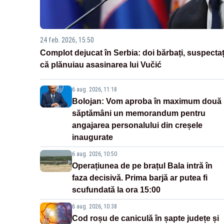
24 feb. 2026, 15:50
Complot dejucat în Serbia: doi bărbați, suspectaț
că plănuiau asasinarea lui Vučić
6 aug. 2026, 11:18
Bolojan: Vom aproba în maximum două
săptămâni un memorandum pentru
angajarea personalului din creșele
inaugurate
6 aug. 2026, 10:50
Operațiunea de pe brațul Bala intră în
faza decisivă. Prima barjă ar putea fi
scufundată la ora 15:00
6 aug. 2026, 10:38
Cod roșu de caniculă în șapte județe și