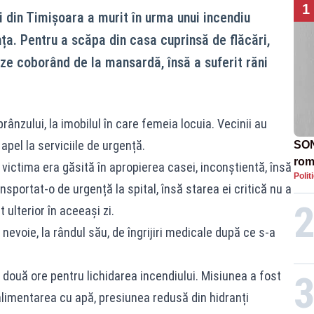
1
i din Timișoara a murit în urma unui incendiu
nța. Pentru a scăpa din casa cuprinsă de flăcări,
ze coborând de la mansardă, însă a suferit răni
 prânzului, la imobilul în care femeia locuia. Vecinii au
apel la serviciile de urgență.
SON
rom
 victima era găsită în apropierea casei, inconștientă, însă
Polit
sportat-o de urgență la spital, însă starea ei critică nu a
ulterior în aceeași zi.
 nevoie, la rândul său, de îngrijiri medicale după ce s-a
 două ore pentru lichidarea incendiului. Misiunea a fost
limentarea cu apă, presiunea redusă din hidranți