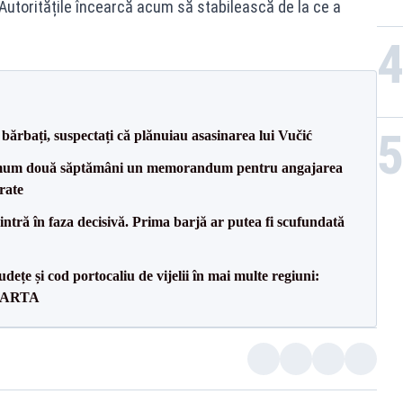
utoritățile încearcă acum să stabilească de la ce a
bărbați, suspectați că plănuiau asasinarea lui Vučić
mum două săptămâni un memorandum pentru angajarea
rate
ntră în faza decisivă. Prima barjă ar putea fi scufundată
dețe și cod portocaliu de vijelii în mai multe regiuni:
 HARTA