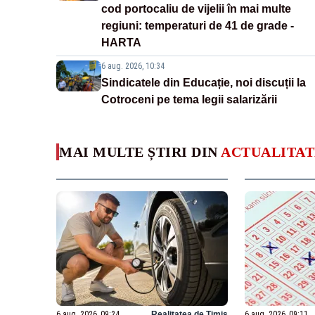
cod portocaliu de vijelii în mai multe
regiuni: temperaturi de 41 de grade -
HARTA
6 aug. 2026, 10:34
Sindicatele din Educație, noi discuții la
Cotroceni pe tema legii salarizării
MAI MULTE ȘTIRI DIN
ACTUALITAT
6 aug. 2026, 09:24
Realitatea de Timis
6 aug. 2026, 09:11