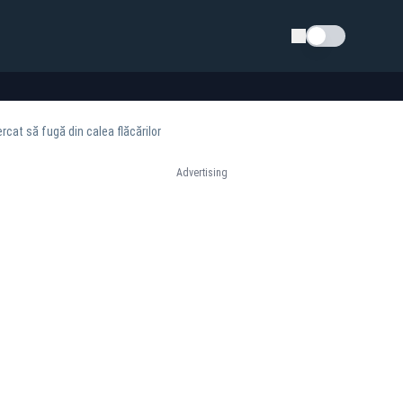
Schimba tema
rcat să fugă din calea flăcărilor
Advertising