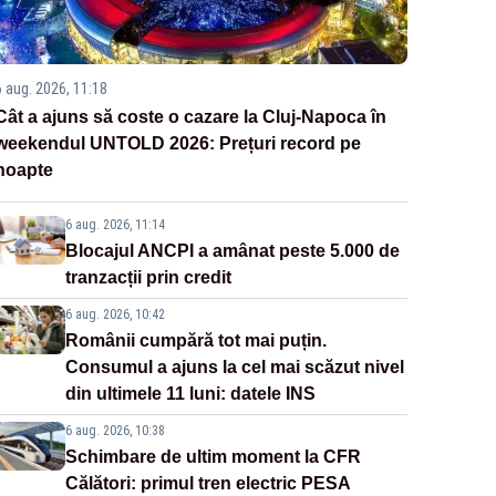
6 aug. 2026, 11:18
Cât a ajuns să coste o cazare la Cluj-Napoca în
weekendul UNTOLD 2026: Prețuri record pe
noapte
6 aug. 2026, 11:14
Blocajul ANCPI a amânat peste 5.000 de
tranzacții prin credit
6 aug. 2026, 10:42
Românii cumpără tot mai puțin.
Consumul a ajuns la cel mai scăzut nivel
din ultimele 11 luni: datele INS
6 aug. 2026, 10:38
Schimbare de ultim moment la CFR
Călători: primul tren electric PESA