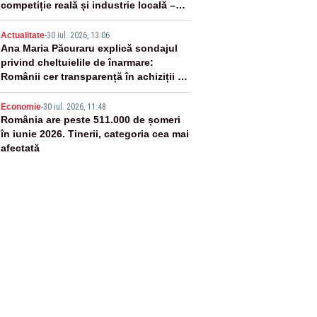
competiție reală și industrie locală –
SONDAJ
4
Actualitate
-
30 iul. 2026, 13:06
Ana Maria Păcuraru explică sondajul
privind cheltuielile de înarmare:
Românii cer transparență în achiziții și
un echilibru între partenerii externi
5
Economie
-
30 iul. 2026, 11:48
România are peste 511.000 de șomeri
în iunie 2026. Tinerii, categoria cea mai
afectată