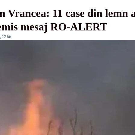
în Vrancea: 11 case din lemn 
st emis mesaj RO-ALERT
, 12:56