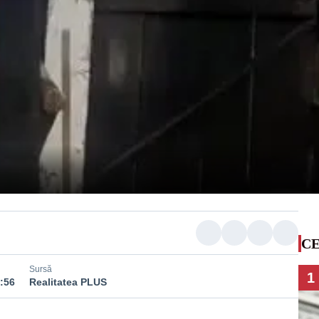
CE
Sursă
1
2:56
Realitatea PLUS