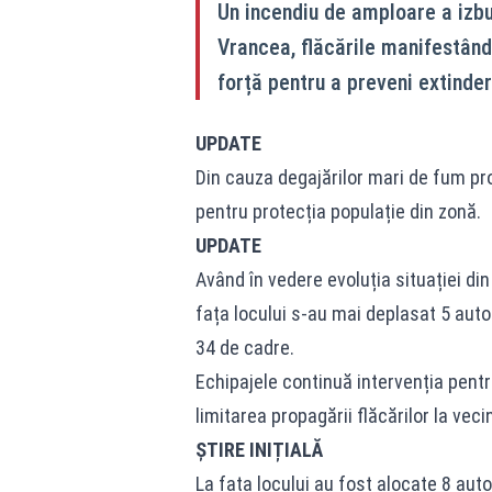
Un incendiu de amploare a izbuc
Vrancea, flăcările manifestându
forță pentru a preveni extinder
UPDATE
Din cauza degajărilor mari de fum pr
pentru protecția populație din zonă.
UPDATE
Având în vedere evoluția situației din
fața locului s-au mai deplasat 5 aut
34 de cadre.
Echipajele continuă intervenția pentr
limitarea propagării flăcărilor la vecin
ȘTIRE INIȚIALĂ
La fața locului au fost alocate 8 aut