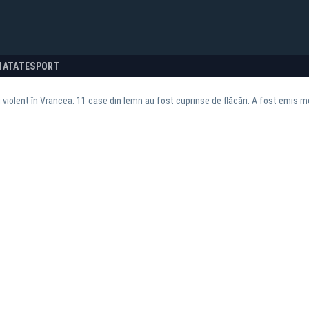
NATATE
SPORT
 violent în Vrancea: 11 case din lemn au fost cuprinse de flăcări. A fost emis