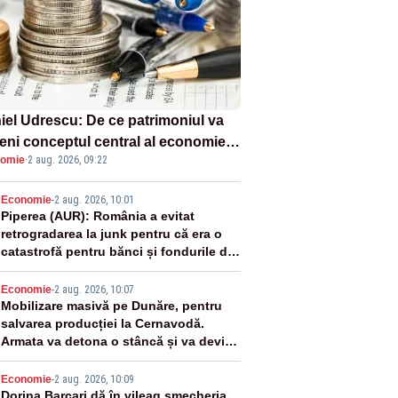
iel Udrescu: De ce patrimoniul va
eni conceptul central al economiei
omie
·
2 aug. 2026, 09:22
oare?
2
Economie
-
2 aug. 2026, 10:01
Piperea (AUR): România a evitat
retrogradarea la junk pentru că era o
catastrofă pentru bănci și fondurile de
pensii
3
Economie
-
2 aug. 2026, 10:07
Mobilizare masivă pe Dunăre, pentru
salvarea producției la Cernavodă.
Armata va detona o stâncă și va devia
apa fluviului - IMAGINI AERIENE
Economie
-
2 aug. 2026, 10:09
Dorina Barcari dă în vileag șmecheria