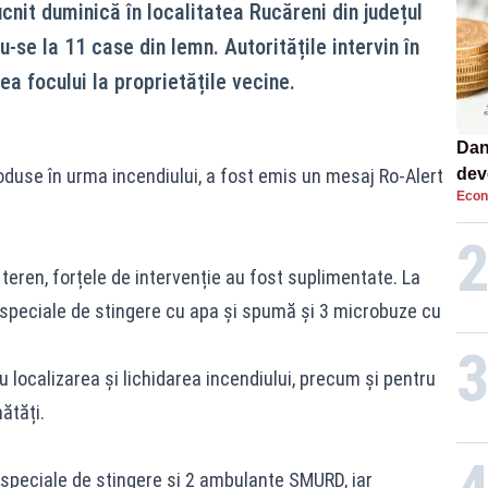
nit duminică în localitatea Rucăreni din județul
-se la 11 case din lemn. Autoritățile intervin în
ea focului la proprietățile vecine.
Dan
oduse în urma incendiului, a fost emis un mesaj Ro-Alert
dev
Econ
viit
 teren, forțele de intervenție au fost suplimentate. La
ospeciale de stingere cu apa și spumă și 3 microbuze cu
u localizarea și lichidarea incendiului, precum și pentru
ătăți.
ospeciale de stingere și 2 ambulanțe SMURD, iar