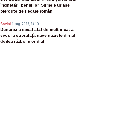
4
înghețării pensiilor. Sumele uriașe
pierdute de fiecare român
5
Social
-
1 aug. 2026, 23:10
Dunărea a secat atât de mult încât a
scos la suprafață nave naziste din al
doilea război mondial