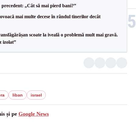
 precedent: „Cât să mai pierd bani?”
voacă mai multe decese în rândul tinerilor decât
ransfăgărășan scoate la iveală o problemă mult mai gravă.
 izolat”
era
liban
israel
is și pe
Google News