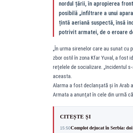
nordul țării, în apropierea fro
posibilă „infiltrare a unui apara
țintă aeriană suspectă, însă inc
potrivit armatei, de o eroare d
„În urma sirenelor care au sunat cu pu
zbor ostil în zona Kfar Yuval, a fost 
reţelele de socializare. „Incidentul 
aceasta.
Alarma a fost declanşată şi în Arab a
Armata a anunţat în cele din urmă că
CITEȘTE ȘI
Complot dejucat în Serbia: doi 
15:50