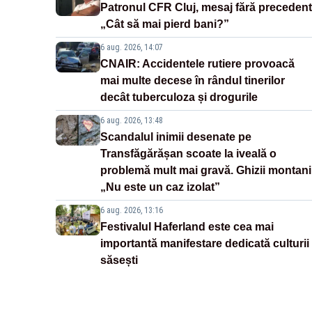
Patronul CFR Cluj, mesaj fără precedent
„Cât să mai pierd bani?”
6 aug. 2026, 14:07
CNAIR: Accidentele rutiere provoacă
mai multe decese în rândul tinerilor
decât tuberculoza și drogurile
6 aug. 2026, 13:48
Scandalul inimii desenate pe
Transfăgărășan scoate la iveală o
problemă mult mai gravă. Ghizii montani
„Nu este un caz izolat”
6 aug. 2026, 13:16
Festivalul Haferland este cea mai
importantă manifestare dedicată culturii
săsești