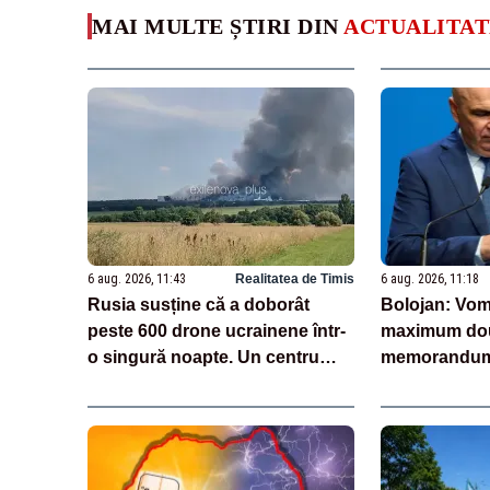
MAI MULTE ȘTIRI DIN
ACTUALITAT
6 aug. 2026, 11:43
Realitatea de Timis
6 aug. 2026, 11:18
Rusia susține că a doborât
Bolojan: Vom
peste 600 drone ucrainene într-
maximum dou
o singură noapte. Un centru
memorandum 
logistic Wildberries, avariat
personalului 
VIDEO
inaugurate