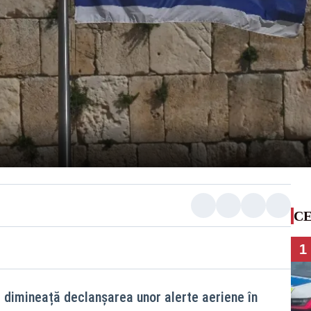
CE
1
i dimineață declanșarea unor alerte aeriene în