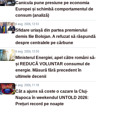
Canicula pune presiune pe economia
Europei și schimbă comportamentul de
consum (analiză)
6 aug. 2026, 12:53
Sfidare uriașă din partea premierului
demis Ilie Bolojan. A refuzat să răspundă
despre centralele pe cărbune
6 aug. 2026, 12:50
Ministerul Energiei, apel către români să-
și REDUCĂ VOLUNTAR consumul de
energie. Măsură fără precedent în
ultimele decenii
6 aug. 2026, 11:18
Cât a ajuns să coste o cazare la Cluj-
Napoca în weekendul UNTOLD 2026:
Prețuri record pe noapte