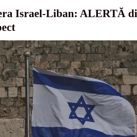
tiera Israel-Liban: ALERTĂ d
pect