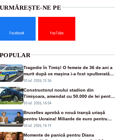
URMĂREȘTE-NE PE
Facebook
YouTube
POPULAR
Tragedie în Timiș! O femeie de 36 de ani a
murit după ce mașina i-a fost spulberată
de tren
30 iul. 2026, 15:36
Constructorul noului stadion din
Timișoara, amendat cu 50.000 de lei pentru
peste 700 de tone de deșeuri
30 iul. 2026, 16:04
Bruxelles aprobă o nouă tranșă uriașă
pentru Ucraina! Miliarde de euro pentru
armament și apărare
30 iul. 2026, 16:19
Momente de panică pentru Diana