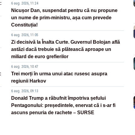
:
6 aug. 2026, 11:24
Nicușor Dan, suspendat pentru că nu propune
un nume de prim-ministru, așa cum prevede
Constituția!
6 aug. 2026, 11:05
Zi decisivă la Înalta Curte. Guvernul Bolojan află
astăzi dacă trebuie să plătească aproape un
miliard de euro grefierilor
6 aug. 2026, 10:47
:
Trei morți în urma unui atac rusesc asupra
regiunii Harkov
6 aug. 2026, 09:13
Donald Trump a răbufnit împotriva șefului
Pentagonului: președintele, enervat că i s-ar fi
ascuns penuria de rachete – SURSE