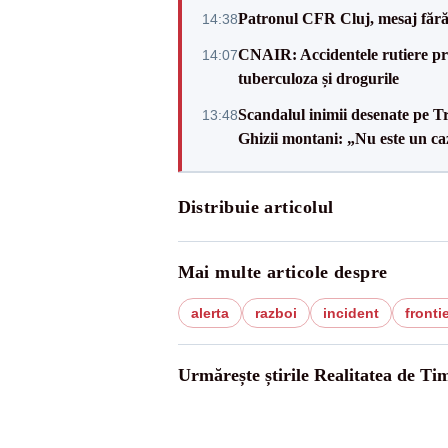
Patronul CFR Cluj, mesaj fără
14:38
CNAIR: Accidentele rutiere pro
14:07
tuberculoza și drogurile
Scandalul inimii desenate pe T
13:48
Ghizii montani: „Nu este un caz
Distribuie articolul
Mai multe articole despre
alerta
razboi
incident
fronti
Urmărește știrile Realitatea de Tim