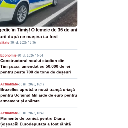
gedie în Timiș! O femeie de 36 de ani
urit după ce mașina i-a fost
litate
·
30 iul. 2026, 15:36
lberată de tren
2
Economie
-
30 iul. 2026, 16:04
Constructorul noului stadion din
Timișoara, amendat cu 50.000 de lei
pentru peste 700 de tone de deșeuri
3
Actualitate
-
30 iul. 2026, 16:19
Bruxelles aprobă o nouă tranșă uriașă
pentru Ucraina! Miliarde de euro pentru
armament și apărare
4
Actualitate
-
30 iul. 2026, 16:48
Momente de panică pentru Diana
Șoșoacă! Eurodeputata a fost rănită