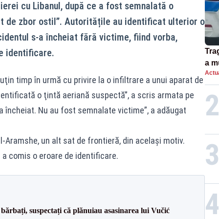
ntierei cu Libanul, după ce a fost semnalată o
t de zbor ostil”. Autoritățile au identificat ulterior o
identul s-a încheiat fără victime, fiind vorba,
e identificare.
Tra
a m
Actua
spu
ţin timp în urmă cu privire la o infiltrare a unui aparat de
identificată o ţintă aeriană suspectă”, a scris armata pe
s-a încheiat. Nu au fost semnalate victime”, a adăugat
l-Aramshe, un alt sat de frontieră, din acelaşi motiv.
 a comis o eroare de identificare.
bărbați, suspectați că plănuiau asasinarea lui Vučić