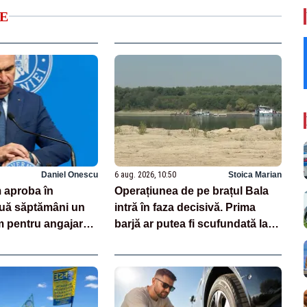
E
Daniel Onescu
6 aug. 2026, 10:50
Stoica Marian
 aproba în
Operațiunea de pe brațul Bala
ă săptămâni un
intră în faza decisivă. Prima
pentru angajarea
barjă ar putea fi scufundată la
din creșele
ora 15:00