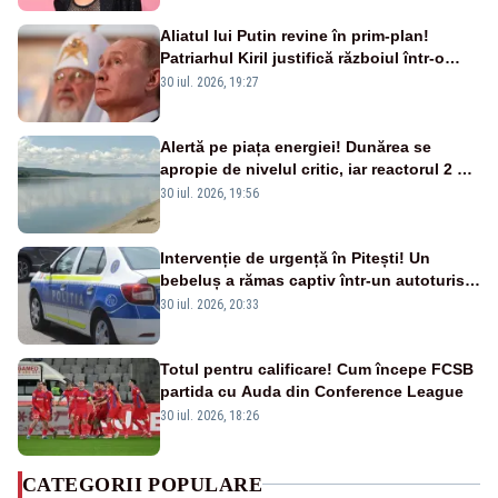
Aliatul lui Putin revine în prim-plan!
Patriarhul Kiril justifică războiul într-o
nouă carte
30 iul. 2026, 19:27
Alertă pe piața energiei! Dunărea se
apropie de nivelul critic, iar reactorul 2 de
la Cernavodă ar putea fi oprit
30 iul. 2026, 19:56
Intervenție de urgență în Pitești! Un
bebeluș a rămas captiv într-un autoturism
din cauza unei defecțiuni
30 iul. 2026, 20:33
Totul pentru calificare! Cum începe FCSB
partida cu Auda din Conference League
30 iul. 2026, 18:26
CATEGORII POPULARE