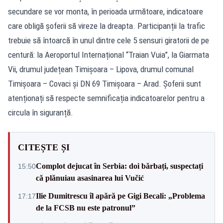
secundare se vor monta, în perioada următoare, indicatoare
care obligă șoferii să vireze la dreapta. Participanții la trafic
trebuie să întoarcă în unul dintre cele 5 sensuri giratorii de pe
centură: la Aeroportul Internațional “Traian Vuia”, la Giarmata
Vii, drumul județean Timișoara – Lipova, drumul comunal
Timișoara – Covaci și DN 69 Timișoara – Arad. Șoferii sunt
atenționați să respecte semnificația indicatoarelor pentru a
circula în siguranță.
CITEȘTE ȘI
Complot dejucat în Serbia: doi bărbați, suspectați
15:50
că plănuiau asasinarea lui Vučić
Ilie Dumitrescu îl apără pe Gigi Becali: „Problema
17:17
de la FCSB nu este patronul”