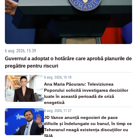
6 aug. 2026, 15:39
Guvernul a adoptat o hotărâre care aprobă planurile de
pregătire pentru riscuri
6 aug. 2026, 15:18
Ana Maria Păcuraru: Televiziunea
Poporului solicită investigarea deciziilor
luate în această perioadă de criză
enegetică
6 aug. 2026, 11:27
JD Vance anunță negocieri de pace
dificile și îndelungate cu Iranul, în timp ce
Teheranul neagă existența discuțiilor cu
SUA