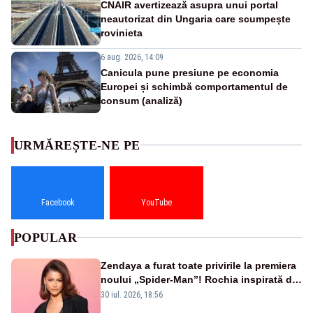
CNAIR avertizează asupra unui portal
neautorizat din Ungaria care scumpește
rovinieta
6 aug. 2026, 14:09
Canicula pune presiune pe economia
Europei și schimbă comportamentul de
consum (analiză)
URMĂREȘTE-NE PE
Facebook
YouTube
POPULAR
Zendaya a furat toate privirile la premiera
noului „Spider-Man”! Rochia inspirată de
pânza de păianjen a făcut senzație
30 iul. 2026, 18:56