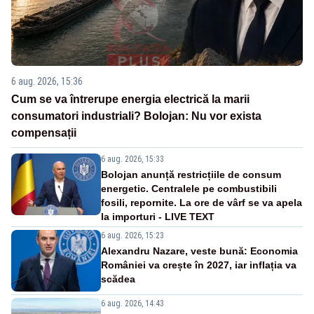
6 aug. 2026, 15:36
Cum se va întrerupe energia electrică la marii
consumatori industriali? Bolojan: Nu vor exista
compensații
6 aug. 2026, 15:33
Bolojan anunță restricțiile de consum
energetic. Centralele pe combustibili
fosili, repornite. La ore de vârf se va apela
la importuri - LIVE TEXT
6 aug. 2026, 15:23
Alexandru Nazare, veste bună: Economia
României va crește în 2027, iar inflația va
scădea
6 aug. 2026, 14:43