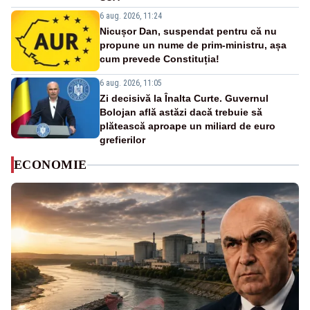
6 aug. 2026, 11:24
Nicușor Dan, suspendat pentru că nu
propune un nume de prim-ministru, așa
cum prevede Constituția!
6 aug. 2026, 11:05
Zi decisivă la Înalta Curte. Guvernul
Bolojan află astăzi dacă trebuie să
plătească aproape un miliard de euro
grefierilor
ECONOMIE