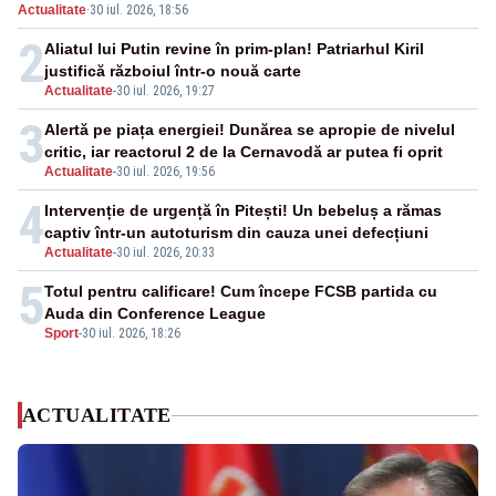
Actualitate
·
30 iul. 2026, 18:56
făcut senzație
2
Aliatul lui Putin revine în prim-plan! Patriarhul Kiril
justifică războiul într-o nouă carte
Actualitate
-
30 iul. 2026, 19:27
3
Alertă pe piața energiei! Dunărea se apropie de nivelul
critic, iar reactorul 2 de la Cernavodă ar putea fi oprit
Actualitate
-
30 iul. 2026, 19:56
4
Intervenție de urgență în Pitești! Un bebeluș a rămas
captiv într-un autoturism din cauza unei defecțiuni
Actualitate
-
30 iul. 2026, 20:33
5
Totul pentru calificare! Cum începe FCSB partida cu
Auda din Conference League
Sport
-
30 iul. 2026, 18:26
ACTUALITATE