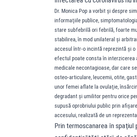
Infectarea cu coronavirus nu im
Dr. Monica Pop a vorbit şi despre si
informaţiile publice, simptomatologia
stare subfebrilă ori febrilă, foarte m
stabilirea, în mod unilateral şi arbit
accesul într-o incintă reprezintă şi 
efectul poate consta în interzicerea
medicale necontagioase, dar care se 
osteo-articulare, leucemii, otite, gast
unor femei aflate la ovulaţie, însărc
degradant şi umilitor pentru orice pe
supusă oprobriului public prin afişar
accesului, realizată de un reprezenta
Prin termoscanarea în spaţiul 