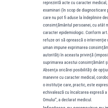
reprezintă acte cu caracter medical, î
examinari (în scop de diagnosticare p
care nu pot fi aduse la îndeplinire d
consimţământul persoanei, cu atât ma
caracter epidemiologic. Conform art. 
refuze ori să oprească o intervenţie 
uman impune exprimarea consimţământ
autorităţi în aceasta privinţă (impos
suprimarea acestui consimţământ şi, a
Absenţa oricărei posibilităţi de opţi
manevre cu caracter medical, corobora
o instituţie care, practic, este expre
echivalează cu încalcarea expresă a 
Omului”, a declarat medicul.