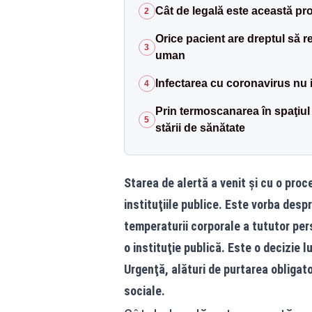
Cât de legală este această p
2
Orice pacient are dreptul să r
3
uman
Infectarea cu coronavirus nu i
4
Prin termoscanarea în spaţiul 
5
stării de sănătate
Starea de alertă a venit şi cu o proc
instituţiile publice. Este vorba de
temperaturii corporale a tututor per
o instituţie publică. Este o decizie 
Urgenţă, alături de purtarea obligator
sociale.