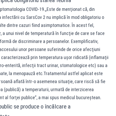
plică obligatoriu starea febrilă
mptomatologia COVID-19.„Este de menţionat că, din
 infectării cu SarsCov 2 nu implică în mod obligatoriu o
ulte dintre cazuri fiind asimptomatice. În acest fel,
rar, a unui nivel de temperatură în funcţie de care se face
o formă de discriminare a persoanelor. Exemplificativ,
 accesului unor persoane suferinde de orice afecţiuni
caracterizează prin temperatura uşor ridicată (inflamaţii
ro-enterită, infecţii tract urinar, stomatologice etc) sau a
inate, la menopauză etc.Tratamentul astfel aplicat este
rsoană aflată într-o asemenea situaţie, care riscă să fie
ea (publică) a temperaturii, urmată de interzicerea
nt al forţei publice”, a mai spus medicul bucureştean.
public se produce o încălcare a