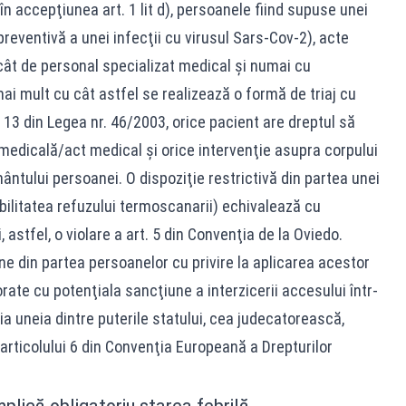
n accepţiunea art. 1 lit d), persoanele fiind supuse unei
reventivă a unei infecţii cu virusul Sars-Cov-2), acte
ecât de personal specializat medical şi numai cu
i mult cu cât astfel se realizează o formă de triaj cu
13 din Legea nr. 46/2003, orice pacient are dreptul să
medicală/act medical şi orice intervenţie asupra corpului
ului persoanei. O dispoziţie restrictivă din partea unei
ibilitatea refuzului termoscanarii) echivalează cu
stfel, o violare a art. 5 din Convenţia de la Oviedo.
une din partea persoanelor cu privire la aplicarea acestor
te cu potenţiala sancţiune a interzicerii accesului într-
sia uneia dintre puterile statului, cea judecatorească,
articolului 6 din Convenţia Europeană a Drepturilor