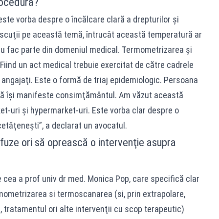
rocedură?
ste vorba despre o încălcare clară a drepturilor şi
discuţii pe această temă, întrucât această temperatură ar
nu fac parte din domeniul medical. Termometrizarea şi
iind un act medical trebuie exercitat de către cadrele
i angajaţi. Este o formă de triaj epidemiologic. Persoana
 să îşi manifeste consimţământul. Am văzut această
et-uri şi hypermarket-uri. Este vorba clar despre o
 cetăţeneşti”, a declarat un avocatul.
efuze ori să oprească o intervenţie asupra
 cea a prof univ dr med. Monica Pop, care specifică clar
ometrizarea si termoscanarea (si, prin extrapolare,
 tratamentul ori alte intervenţii cu scop terapeutic)