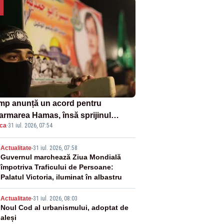
mp anunță un acord pentru
armarea Hamas, însă sprijinul
ica
·
31 iul. 2026, 07:54
elului rămâne incert
2
Actualitate
-
31 iul. 2026, 07:58
Guvernul marchează Ziua Mondială
împotriva Traficului de Persoane:
Palatul Victoria, iluminat în albastru
3
Actualitate
-
31 iul. 2026, 08:03
Noul Cod al urbanismului, adoptat de
aleși