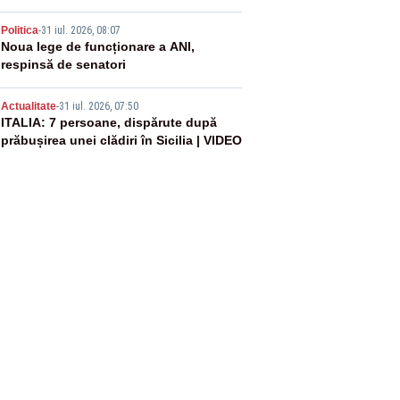
4
Politica
-
31 iul. 2026, 08:07
Noua lege de funcționare a ANI,
respinsă de senatori
5
Actualitate
-
31 iul. 2026, 07:50
ITALIA: 7 persoane, dispărute după
prăbușirea unei clădiri în Sicilia | VIDEO