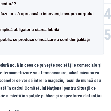
rocedură?
efuze ori să oprească o intervenţie asupra corpului
mplică obligatoriu starea febrilă
public se produce o încălcare a confidenţialităţii
edură nouă în ceea ce priveşte societăţile comerciale şi
spre termometrizare sau termoscanare, adică măsurarea
soanelor ce vor să intre la magazin, locul de muncă sau
luată în cadrul Comitetului Naţional pentru Situaţii de
ie a măştii în spaţiile publice şi respectarea distanţării