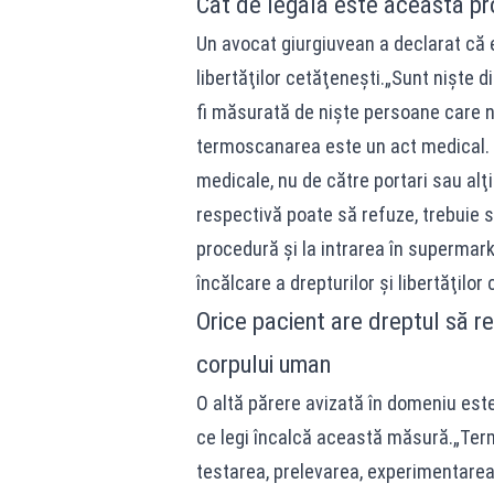
Cât de legală este această p
Un avocat giurgiuvean a declarat că e
libertăţilor cetăţeneşti.„Sunt nişte 
fi măsurată de nişte persoane care 
termoscanarea este un act medical. F
medicale, nu de către portari sau alţ
respectivă poate să refuze, trebuie
procedură şi la intrarea în supermark
încălcare a drepturilor şi libertăţilor
Orice pacient are dreptul să r
corpului uman
O altă părere avizată în domeniu este
ce legi încalcă această măsură.„Term
testarea, prelevarea, experimentarea,