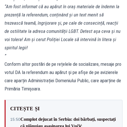
“Am fost informat că au apărut în oraș materiale de îndemn la
prezență la referendum, conținând și un text menit să
trezească teamă, îngrijorare și, pe cale de consecință, reacții
de ostilitate la adresa comunității LGBT. Detest așa ceva și nu
voi tolera! Am și cerut Poliției Locale să intervină în litera și
spiritul legii!
”
Conform altor postări de pe rețelele de socializare, mesaje pro
votul DA la referendum au apărut și pe afișe de pe avizierele
care aparțin Administrației Domeniului Public, care aparține de
Primăria Timișoara.
CITEȘTE ȘI
Complot dejucat în Serbia: doi bărbați, suspectați
15:50
că plănuiau asasinarea lui Vučić