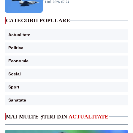
Eurofighter britanice au fost ridicate de la
31 iul. 2026, 07:24
sol
CATEGORII POPULARE
Actualitate
Politica
Economie
Social
Sport
Sanatate
MAI MULTE ȘTIRI DIN
ACTUALITATE