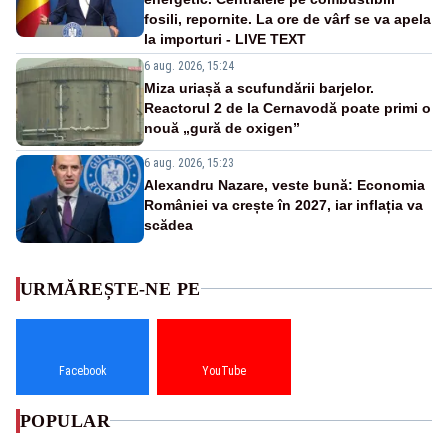
fosili, repornite. La ore de vârf se va apela
la importuri - LIVE TEXT
6 aug. 2026, 15:24
Miza uriașă a scufundării barjelor.
Reactorul 2 de la Cernavodă poate primi o
nouă „gură de oxigen”
6 aug. 2026, 15:23
Alexandru Nazare, veste bună: Economia
României va crește în 2027, iar inflația va
scădea
URMĂREȘTE-NE PE
Facebook
YouTube
POPULAR