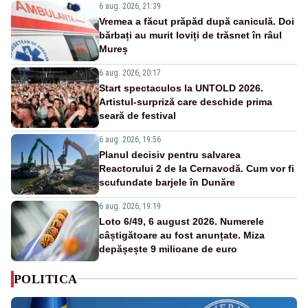
6 aug. 2026, 21:39
Vremea a făcut prăpăd după caniculă. Doi
bărbați au murit loviți de trăsnet în râul
Mureș
6 aug. 2026, 20:17
Start spectaculos la UNTOLD 2026.
Artistul-surpriză care deschide prima
seară de festival
6 aug. 2026, 19:56
Planul decisiv pentru salvarea
Reactorului 2 de la Cernavodă. Cum vor fi
scufundate barjele în Dunăre
6 aug. 2026, 19:19
Loto 6/49, 6 august 2026. Numerele
câștigătoare au fost anunțate. Miza
depășește 9 milioane de euro
POLITICA