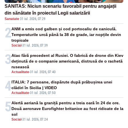
SANITAS: Niciun scenariu favorabil pentru angajații
din sănătate în proiectul Legii salarizării
Sanatate
·
31 iul. 2026, 07:29
2
ANM a emis cod galben și cod portocaliu de caniculă.
Temperaturile urcă până la 38 de grade, iar nopțile devin
tropicale
Social
-
31 iul. 2026, 07:39
3
Atac fără precedent al Rusiei. O fabrică de drone din Kiev
deținută de o companie americană, distrusă de o rachetă
rusească
Actualitate
-
31 iul. 2026, 07:40
4
ITALIA: 7 persoane, dispărute după prăbușirea unei
clădiri în Sicilia | VIDEO
Actualitate
-
31 iul. 2026, 07:50
5
Alertă aeriană la graniță pentru a treia oară în 24 de ore.
Două aeronave Eurofighter britanice au fost ridicate de la
sol
Social
-
31 iul. 2026, 07:24