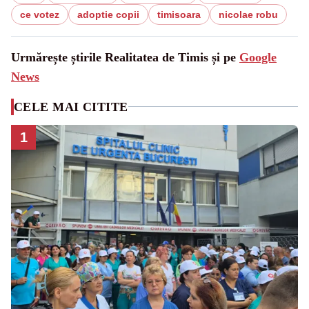
ce votez
adoptie copii
timisoara
nicolae robu
Urmărește știrile Realitatea de Timis și pe
Google
News
CELE MAI CITITE
1