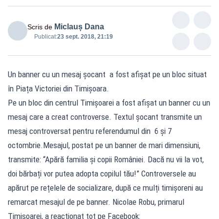
Miclauș Dana
Scris de
Publicat:
23 sept. 2018, 21:19
Un banner cu un mesaj șocant a fost afișat pe un bloc situat
în Piața Victoriei din Timișoara.
Pe un bloc din centrul Timișoarei a fost afișat un banner cu un
mesaj care a creat controverse. Textul șocant transmite un
mesaj controversat pentru referendumul din 6 și 7
octombrie.Mesajul, postat pe un banner de mari dimensiuni,
transmite: “Apără familia și copii României. Dacă nu vii la vot,
doi bărbați vor putea adopta copilul tău!” Controversele au
apărut pe rețelele de socializare, după ce mulți timișoreni au
remarcat mesajul de pe banner. Nicolae Robu, primarul
Timișoarei, a reacționat tot pe Facebook: