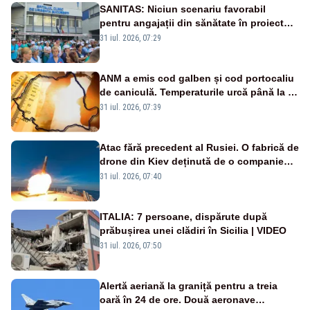
SANITAS: Niciun scenariu favorabil
pentru angajații din sănătate în proiectul
Legii salarizării
31 iul. 2026, 07:29
ANM a emis cod galben și cod portocaliu
de caniculă. Temperaturile urcă până la 38
de grade, iar nopțile devin tropicale
31 iul. 2026, 07:39
Atac fără precedent al Rusiei. O fabrică de
drone din Kiev deținută de o companie
americană, distrusă de o rachetă
31 iul. 2026, 07:40
rusească
ITALIA: 7 persoane, dispărute după
prăbușirea unei clădiri în Sicilia | VIDEO
31 iul. 2026, 07:50
Alertă aeriană la graniță pentru a treia
oară în 24 de ore. Două aeronave