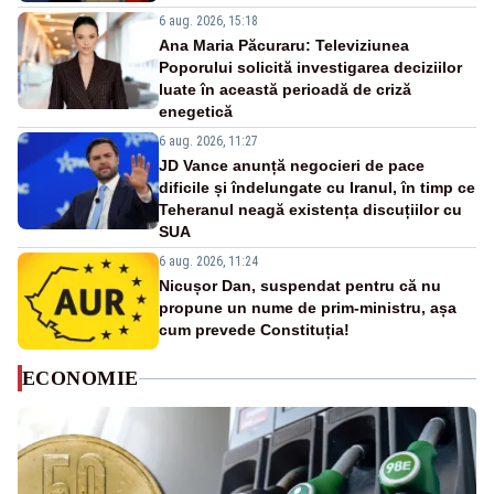
6 aug. 2026, 15:18
Ana Maria Păcuraru: Televiziunea
Poporului solicită investigarea deciziilor
luate în această perioadă de criză
enegetică
6 aug. 2026, 11:27
JD Vance anunță negocieri de pace
dificile și îndelungate cu Iranul, în timp ce
Teheranul neagă existența discuțiilor cu
SUA
6 aug. 2026, 11:24
Nicușor Dan, suspendat pentru că nu
propune un nume de prim-ministru, așa
cum prevede Constituția!
ECONOMIE