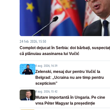
24 feb. 2026, 15:50
Complot dejucat în Serbia: doi bărbați, suspectaț
că plănuiau asasinarea lui Vučić
8 aug. 2026, 16:39
Zelenski, mesaj dur pentru Vučić la
Belgrad: „Ucraina nu are timp pentru
scepticism”
8 aug. 2026, 15:42
Mutare importantă în Ungaria. Pe cine
vrea Péter Magyar la președinție