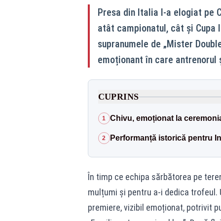
Presa din Italia l-a elogiat pe
atât campionatul, cât și Cupa I
supranumele de „Mister Double”
emoționant în care antrenorul ș
CUPRINS
Chivu, emoționat la ceremoni
1
Performanță istorică pentru In
2
În timp ce echipa sărbătorea pe teren,
mulțumi și pentru a-i dedica trofeul. U
premiere, vizibil emoționat, potrivit p