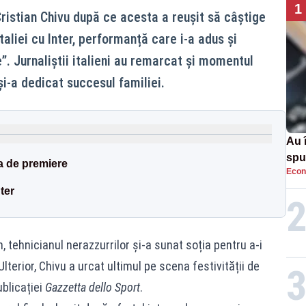
1
 Cristian Chivu după ce acesta a reușit să câștige
taliei cu Inter, performanță care i-a adus și
. Jurnaliștii italieni au remarcat și momentul
i-a dedicat succesul familiei.
Au 
spu
a de premiere
Econ
pas
ter
 tehnicianul nerazzurrilor și-a sunat soția pentru a-i
lterior, Chivu a urcat ultimul pe scena festivității de
ublicației
Gazzetta dello Sport
.