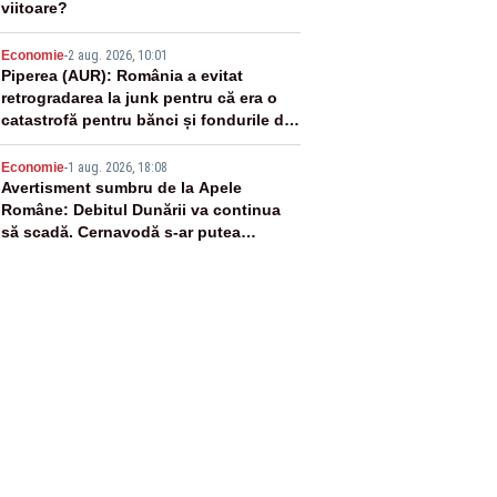
viitoare?
4
Economie
-
2 aug. 2026, 10:01
Piperea (AUR): România a evitat
retrogradarea la junk pentru că era o
catastrofă pentru bănci și fondurile de
pensii
5
Economie
-
1 aug. 2026, 18:08
Avertisment sumbru de la Apele
Române: Debitul Dunării va continua
să scadă. Cernavodă s-ar putea
închide în 4 zile