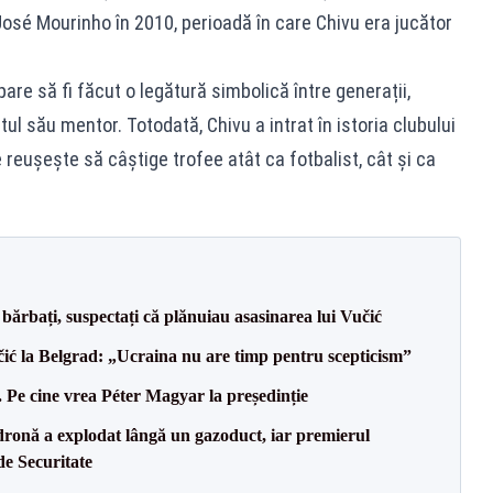
José Mourinho în 2010, perioadă în care Chivu era jucător
pare să fi făcut o legătură simbolică între generații,
l său mentor. Totodată, Chivu a intrat în istoria clubului
re reușește să câștige trofee atât ca fotbalist, cât și ca
bărbați, suspectați că plănuiau asasinarea lui Vučić
ić la Belgrad: „Ucraina nu are timp pentru scepticism”
Pe cine vrea Péter Magyar la președinție
dronă a explodat lângă un gazoduct, iar premierul
de Securitate