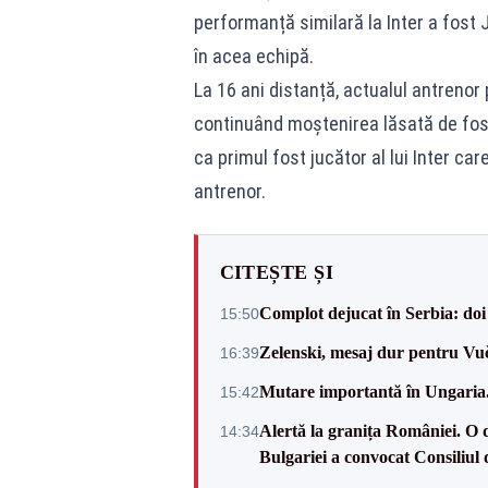
performanță similară la Inter a fost 
în acea echipă.
La 16 ani distanță, actualul antrenor 
continuând moștenirea lăsată de fostu
ca primul fost jucător al lui Inter ca
antrenor.
CITEȘTE ȘI
Complot dejucat în Serbia: doi 
15:50
Zelenski, mesaj dur pentru Vuč
16:39
Mutare importantă în Ungaria. 
15:42
Alertă la granița României. O 
14:34
Bulgariei a convocat Consiliul 