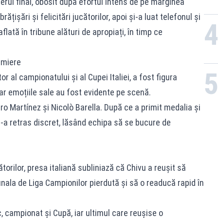
ierul final, obosit după efortul intens de pe marginea
rățișări și felicitări jucătorilor, apoi și-a luat telefonul și
flată în tribune alături de apropiați, în timp ce
emiere
or al campionatului și al Cupei Italiei, a fost figura
ar emoțiile sale au fost evidente pe scenă.
aro Martínez și Nicolò Barella. După ce a primit medalia și
-a retras discret, lăsând echipa să se bucure de
ătorilor, presa italiană subliniază că Chivu a reușit să
inala de Liga Campionilor pierdută și să o readucă rapid în
, campionat și Cupă, iar ultimul care reușise o