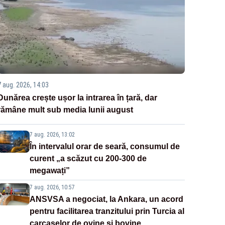
7 aug. 2026, 14:03
Dunărea crește ușor la intrarea în țară, dar
rămâne mult sub media lunii august
7 aug. 2026, 13:02
În intervalul orar de seară, consumul de
curent „a scăzut cu 200-300 de
megawați”
7 aug. 2026, 10:57
ANSVSA a negociat, la Ankara, un acord
pentru facilitarea tranzitului prin Turcia al
carcaselor de ovine și bovine