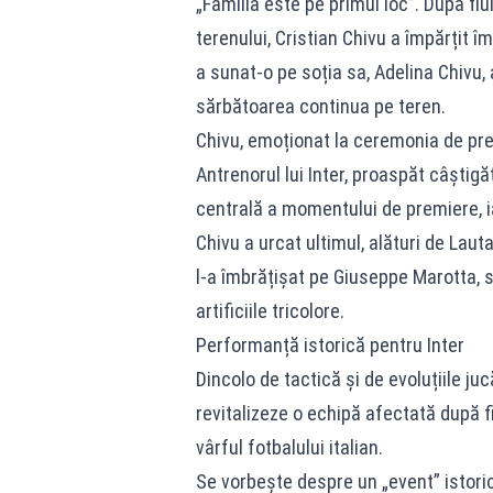
„Familia este pe primul loc”. După flu
terenului, Cristian Chivu a împărțit îmb
a sunat-o pe soția sa, Adelina Chivu, a
sărbătoarea continua pe teren.
Chivu, emoționat la ceremonia de pr
Antrenorul lui Inter, proaspăt câștigăt
centrală a momentului de premiere, i
Chivu a urcat ultimul, alături de Laut
l-a îmbrățișat pe Giuseppe Marotta, s
artificiile tricolore.
Performanță istorică pentru Inter
Dincolo de tactică și de evoluțiile juc
revitalizeze o echipă afectată după f
vârful fotbalului italian.
Se vorbește despre un „event” istoric