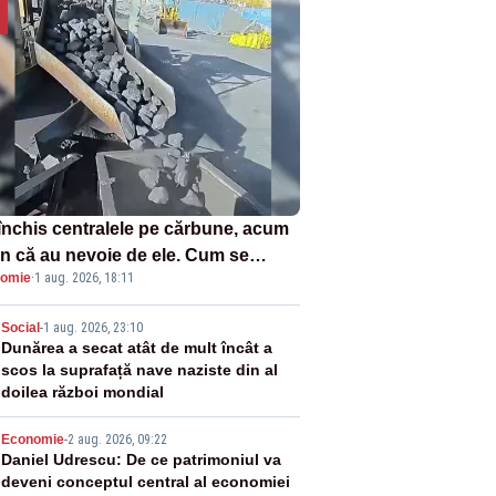
închis centralele pe cărbune, acum
n că au nevoie de ele. Cum se
omie
·
1 aug. 2026, 18:11
ează vina în plină criză energetică
2
Social
-
1 aug. 2026, 23:10
Dunărea a secat atât de mult încât a
scos la suprafață nave naziste din al
doilea război mondial
3
Economie
-
2 aug. 2026, 09:22
Daniel Udrescu: De ce patrimoniul va
deveni conceptul central al economiei