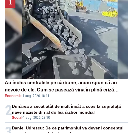
1
Au închis centralele pe cărbune, acum spun că au
nevoie de ele. Cum se pasează vina în plină criză
Economie
·
1 aug. 2026, 18:11
energetică
2
Dunărea a secat atât de mult încât a scos la suprafață
nave naziste din al doilea război mondial
Social
-
1 aug. 2026, 23:10
3
Daniel Udrescu: De ce patrimoniul va deveni conceptul