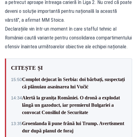
a petrecut aproape întreaga carieră în Liga 2. Nu cred că poate
deveni o soluție importantă pentru națională la această
vârstă”, a afirmat MM Stoica.
Declarațiile vin într-un moment în care stafful tehnic al
României caută variante pentru consolidarea compartimentului
ofensiv înaintea următoarelor obiective ale echipei naționale.
CITEȘTE ȘI
Complot dejucat în Serbia: doi bărbați, suspectați
15:50
că plănuiau asasinarea lui Vučić
Alertă la granița României. O dronă a explodat
14:34
lângă un gazoduct, iar premierul Bulgariei a
convocat Consiliul de Securitate
Groenlanda îi pune frână lui Trump. Avertisment
13:35
dur după planul de foraj