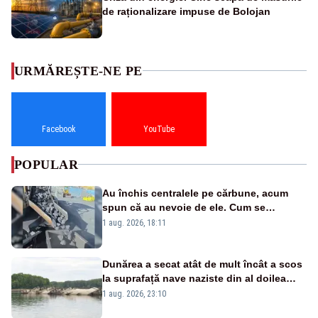
de raționalizare impuse de Bolojan
URMĂREȘTE-NE PE
Facebook
YouTube
POPULAR
Au închis centralele pe cărbune, acum
spun că au nevoie de ele. Cum se
pasează vina în plină criză energetică
1 aug. 2026, 18:11
Dunărea a secat atât de mult încât a scos
la suprafață nave naziste din al doilea
război mondial
1 aug. 2026, 23:10