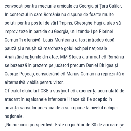
convocați pentru meciurile amicale cu Georgia și Țara Galilor.
În contextul în care România nu dispune de foarte multe
soluții pentru postul de vârf împins, Gheorghe Hagi a ales să
improvizeze în partida cu Georgia, utilizându-l pe Florinel
Coman în ofensivă. Louis Munteanu a fost introdus după
pauză și a reușit să marcheze golul echipei naționale.
Analizând opțiunile din atac, MM Stoica a afirmat că România
se bazează în prezent pe jucători precum Daniel Bîrligea și
George Pușcaș, considerând că Marius Coman nu reprezintă o
alternativă viabilă pentru viitor.
Oficialul clubului FCSB a susținut că experiența acumulată de
atacant în eșaloanele inferioare îl face să fie sceptic în
privința șanselor acestuia de a se impune la nivelul echipei
naționale.
„Nu are nicio perspectivă. Este un jucător de 30 de ani care și-