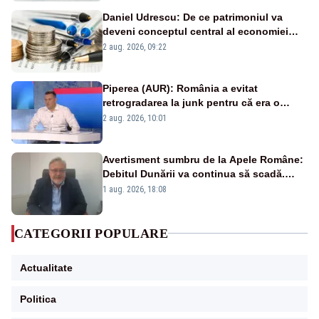
Daniel Udrescu: De ce patrimoniul va
deveni conceptul central al economiei
viitoare?
2 aug. 2026, 09:22
Piperea (AUR): România a evitat
retrogradarea la junk pentru că era o
catastrofă pentru bănci și fondurile de
2 aug. 2026, 10:01
pensii
Avertisment sumbru de la Apele Române:
Debitul Dunării va continua să scadă.
Cernavodă s-ar putea închide în 4 zile
1 aug. 2026, 18:08
CATEGORII POPULARE
Actualitate
Politica