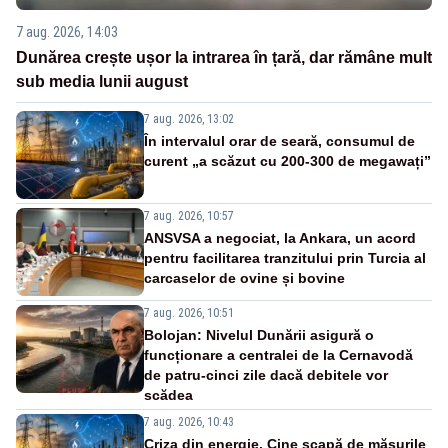
7 aug. 2026, 14:03
Dunărea crește ușor la intrarea în țară, dar rămâne mult
sub media lunii august
7 aug. 2026, 13:02
În intervalul orar de seară, consumul de
curent „a scăzut cu 200-300 de megawați”
7 aug. 2026, 10:57
ANSVSA a negociat, la Ankara, un acord
pentru facilitarea tranzitului prin Turcia al
carcaselor de ovine și bovine
7 aug. 2026, 10:51
Bolojan: Nivelul Dunării asigură o
funcționare a centralei de la Cernavodă
de patru-cinci zile dacă debitele vor
scădea
7 aug. 2026, 10:43
Criza din energie. Cine scapă de măsurile