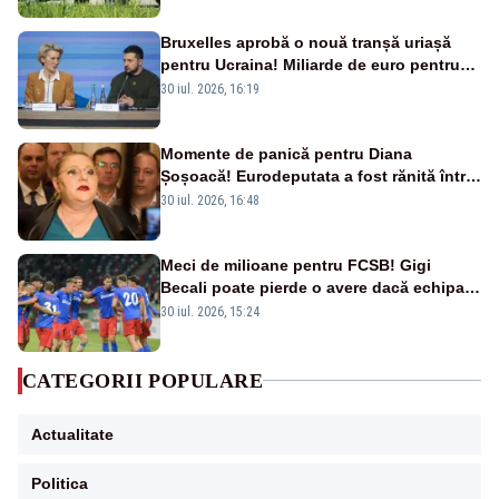
Bruxelles aprobă o nouă tranșă uriașă
pentru Ucraina! Miliarde de euro pentru
armament și apărare
30 iul. 2026, 16:19
Momente de panică pentru Diana
Șoșoacă! Eurodeputata a fost rănită într-
un accident rutier
30 iul. 2026, 16:48
Meci de milioane pentru FCSB! Gigi
Becali poate pierde o avere dacă echipa
este eliminată de FK Auda
30 iul. 2026, 15:24
CATEGORII POPULARE
Actualitate
Politica