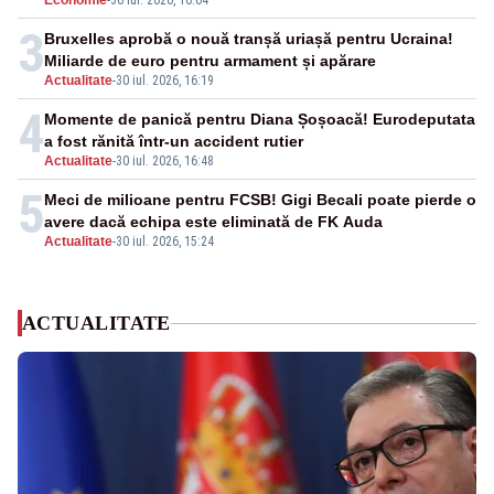
Economie
-
30 iul. 2026, 16:04
3
Bruxelles aprobă o nouă tranșă uriașă pentru Ucraina!
Miliarde de euro pentru armament și apărare
Actualitate
-
30 iul. 2026, 16:19
4
Momente de panică pentru Diana Șoșoacă! Eurodeputata
a fost rănită într-un accident rutier
Actualitate
-
30 iul. 2026, 16:48
5
Meci de milioane pentru FCSB! Gigi Becali poate pierde o
avere dacă echipa este eliminată de FK Auda
Actualitate
-
30 iul. 2026, 15:24
ACTUALITATE