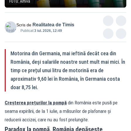
FOTO: Arhivă
Realitatea de Timis
Scris de
Publicat:
3 iul. 2026, 12:49
Motorina din Germania, mai ieftină decât cea din
România, deși salariile noastre sunt mult mai mici. În
timp ce prețul unui litru de motorină era de
aproximativ 9,60 lei în România, în Germania costa
doar 8,75 lei.
Creșterea prețurilor la pompă
din România este pusă pe
seama expirării, de la 1 iulie, a măsurilor de plafonare și
reducerii accizei, care nu au fost prelungite.
Paradox la pompă. România depășește