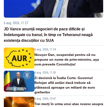
6 aug. 2026, 11:27
JD Vance anunță negocieri de pace dificile și
îndelungate cu Iranul, în timp ce Teheranul neagă
existența discuțiilor cu SUA
6 aug. 2026, 11:24
Nicușor Dan, suspendat pentru că nu
propune un nume de prim-ministru, așa
cum prevede Constituția!
6 aug. 2026, 11:05
Zi decisivă la Înalta Curte. Guvernul
Bolojan află astăzi dacă trebuie să
plătească aproape un miliard de euro
grefierilor
6 aug. 2026, 10:47
Trei morți în urma unui atac rusesc asupra