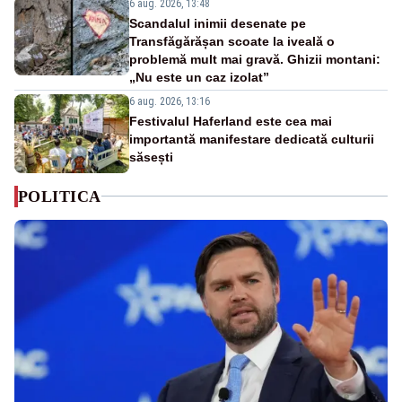
6 aug. 2026, 13:48
Scandalul inimii desenate pe
Transfăgărășan scoate la iveală o
problemă mult mai gravă. Ghizii montani:
„Nu este un caz izolat”
6 aug. 2026, 13:16
Festivalul Haferland este cea mai
importantă manifestare dedicată culturii
săsești
POLITICA