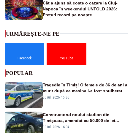
Cât a ajuns să coste o cazare la Cluj-
Napoca în weekendul UNTOLD 2026:
Prețuri record pe noapte
URMĂREȘTE-NE PE
Facebook
YouTube
POPULAR
Tragedie în Timiș! O femeie de 36 de ani a
murit după ce mașina i-a fost spulberată
de tren
30 iul. 2026, 15:36
Constructorul noului stadion din
Timișoara, amendat cu 50.000 de lei
pentru peste 700 de tone de deșeuri
30 iul. 2026, 16:04