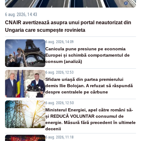
6 aug. 2026, 14:43
CNAIR avertizează asupra unui portal neautorizat din
Ungaria care scumpește rovinieta
6 aug. 2026, 14:09
Canicula pune presiune pe economia
Europei și schimbă comportamentul de
consum (analiză)
6 aug. 2026, 12:53
Sfidare uriașă din partea premierului
demis Ilie Bolojan. A refuzat să răspundă
despre centralele pe cărbune
6 aug. 2026, 12:50
Ministerul Energiei, apel către români să-
și REDUCĂ VOLUNTAR consumul de
energie. Măsură fără precedent în ultimele
decenii
6 aug. 2026, 11:18