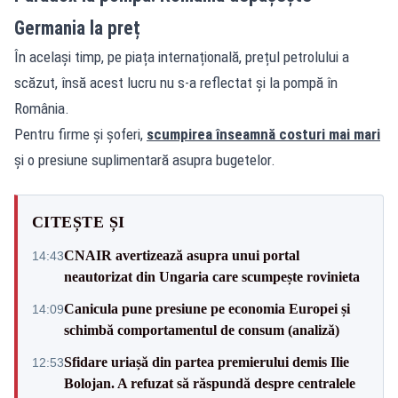
Germania la preț
În același timp, pe piața internațională, prețul petrolului a
scăzut, însă acest lucru nu s-a reflectat și la pompă în
România.
Pentru firme și șoferi,
scumpirea înseamnă costuri mai mari
și o presiune suplimentară asupra bugetelor.
CITEȘTE ȘI
CNAIR avertizează asupra unui portal
14:43
neautorizat din Ungaria care scumpește rovinieta
Canicula pune presiune pe economia Europei și
14:09
schimbă comportamentul de consum (analiză)
Sfidare uriașă din partea premierului demis Ilie
12:53
Bolojan. A refuzat să răspundă despre centralele