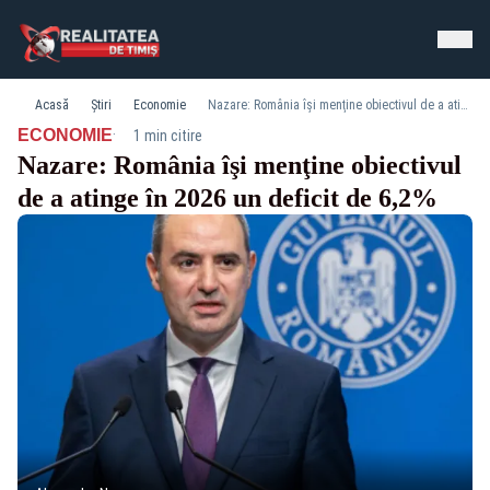
Acasă
Știri
Economie
Nazare: România îşi menţine obiectivul de a atinge în 2026 un deficit de 6,2%
·
ECONOMIE
1 min citire
Nazare: România îşi menţine obiectivul
de a atinge în 2026 un deficit de 6,2%