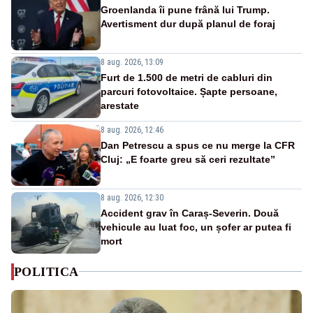
Groenlanda îi pune frână lui Trump.
Avertisment dur după planul de foraj
8 aug. 2026, 13:09
Furt de 1.500 de metri de cabluri din
parcuri fotovoltaice. Șapte persoane,
arestate
8 aug. 2026, 12:46
Dan Petrescu a spus ce nu merge la CFR
Cluj: „E foarte greu să ceri rezultate”
8 aug. 2026, 12:30
Accident grav în Caraș-Severin. Două
vehicule au luat foc, un șofer ar putea fi
mort
POLITICA