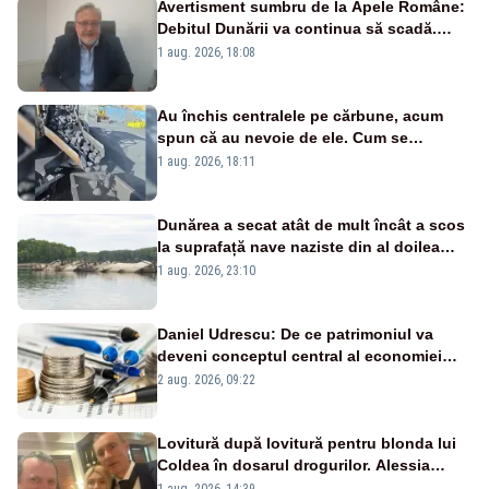
Avertisment sumbru de la Apele Române:
Debitul Dunării va continua să scadă.
Cernavodă s-ar putea închide în 4 zile
1 aug. 2026, 18:08
Au închis centralele pe cărbune, acum
spun că au nevoie de ele. Cum se
pasează vina în plină criză energetică
1 aug. 2026, 18:11
Dunărea a secat atât de mult încât a scos
la suprafață nave naziste din al doilea
război mondial
1 aug. 2026, 23:10
Daniel Udrescu: De ce patrimoniul va
deveni conceptul central al economiei
viitoare?
2 aug. 2026, 09:22
Lovitură după lovitură pentru blonda lui
Coldea în dosarul drogurilor. Alessia
Păcuraru explică decizia magistraților
1 aug. 2026, 14:39