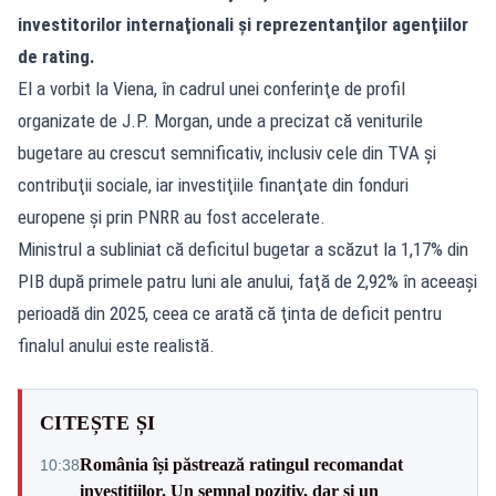
investitorilor internaţionali şi reprezentanţilor agenţiilor
de rating.
El a vorbit la Viena, în cadrul unei conferinţe de profil
organizate de J.P. Morgan, unde a precizat că veniturile
bugetare au crescut semnificativ, inclusiv cele din TVA şi
contribuţii sociale, iar investiţiile finanţate din fonduri
europene şi prin PNRR au fost accelerate.
Ministrul a subliniat că deficitul bugetar a scăzut la 1,17% din
PIB după primele patru luni ale anului, faţă de 2,92% în aceeaşi
perioadă din 2025, ceea ce arată că ţinta de deficit pentru
finalul anului este realistă.
CITEȘTE ȘI
România își păstrează ratingul recomandat
10:38
investițiilor. Un semnal pozitiv, dar și un