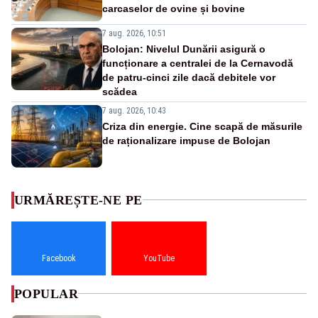
carcaselor de ovine și bovine
7 aug. 2026, 10:51
Bolojan: Nivelul Dunării asigură o
funcționare a centralei de la Cernavodă
de patru-cinci zile dacă debitele vor
scădea
7 aug. 2026, 10:43
Criza din energie. Cine scapă de măsurile
de raționalizare impuse de Bolojan
URMĂREȘTE-NE PE
Facebook
YouTube
POPULAR