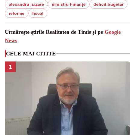
alexandru nazare
ministru Finanțe
deficit bugetar
reforme
fiscal
Urmărește știrile Realitatea de Timis și pe
Google
News
CELE MAI CITITE
1