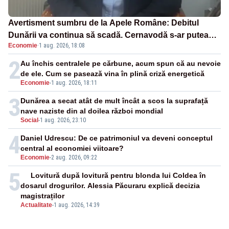
Avertisment sumbru de la Apele Române: Debitul
Dunării va continua să scadă. Cernavodă s-ar putea
Economie
·
1 aug. 2026, 18:08
închide în 4 zile
2
Au închis centralele pe cărbune, acum spun că au nevoie
de ele. Cum se pasează vina în plină criză energetică
Economie
-
1 aug. 2026, 18:11
3
Dunărea a secat atât de mult încât a scos la suprafață
nave naziste din al doilea război mondial
Social
-
1 aug. 2026, 23:10
4
Daniel Udrescu: De ce patrimoniul va deveni conceptul
central al economiei viitoare?
Economie
-
2 aug. 2026, 09:22
5
Lovitură după lovitură pentru blonda lui Coldea în
dosarul drogurilor. Alessia Păcuraru explică decizia
magistraților
Actualitate
-
1 aug. 2026, 14:39