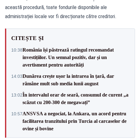
această procedură, toate fondurile disponibile ale
administrației locale vor fi direcționate către creditori.
CITEȘTE ȘI
România își păstrează ratingul recomandat
10:38
investițiilor. Un semnal pozitiv, dar și un
avertisment pentru autorități
Dunărea crește ușor la intrarea în țară, dar
14:03
rămâne mult sub media lunii august
În intervalul orar de seară, consumul de curent „a
13:02
scăzut cu 200-300 de megawați”
ANSVSA a negociat, la Ankara, un acord pentru
10:57
facilitarea tranzitului prin Turcia al carcaselor de
ovine și bovine