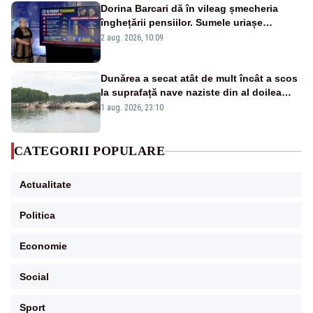
Dorina Barcari dă în vileag șmecheria
înghețării pensiilor. Sumele uriașe
pierdute de fiecare român
2 aug. 2026, 10:09
Dunărea a secat atât de mult încât a scos
la suprafață nave naziste din al doilea
război mondial
1 aug. 2026, 23:10
CATEGORII POPULARE
Actualitate
Politica
Economie
Social
Sport