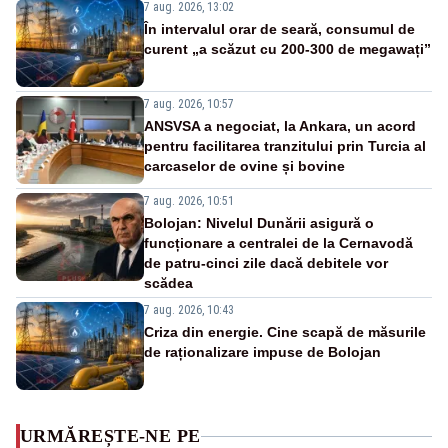
7 aug. 2026, 13:02
În intervalul orar de seară, consumul de
curent „a scăzut cu 200-300 de megawați”
7 aug. 2026, 10:57
ANSVSA a negociat, la Ankara, un acord
pentru facilitarea tranzitului prin Turcia al
carcaselor de ovine și bovine
7 aug. 2026, 10:51
Bolojan: Nivelul Dunării asigură o
funcționare a centralei de la Cernavodă
de patru-cinci zile dacă debitele vor
scădea
7 aug. 2026, 10:43
Criza din energie. Cine scapă de măsurile
de raționalizare impuse de Bolojan
URMĂREȘTE-NE PE