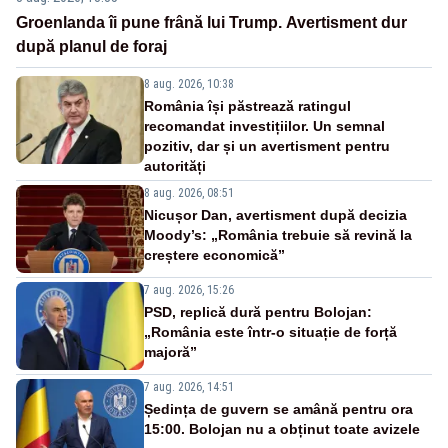
Groenlanda îi pune frână lui Trump. Avertisment dur
după planul de foraj
8 aug. 2026, 10:38
România își păstrează ratingul
recomandat investițiilor. Un semnal
pozitiv, dar și un avertisment pentru
autorități
8 aug. 2026, 08:51
Nicușor Dan, avertisment după decizia
Moody’s: „România trebuie să revină la
creștere economică”
7 aug. 2026, 15:26
PSD, replică dură pentru Bolojan:
„România este într-o situație de forță
majoră”
7 aug. 2026, 14:51
Ședința de guvern se amână pentru ora
15:00. Bolojan nu a obținut toate avizele