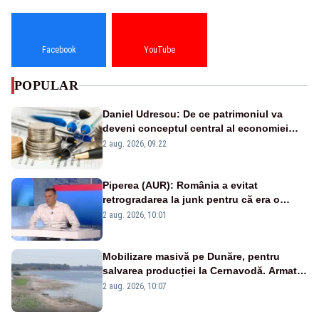
Facebook
YouTube
POPULAR
Daniel Udrescu: De ce patrimoniul va
deveni conceptul central al economiei
viitoare?
2 aug. 2026, 09:22
Piperea (AUR): România a evitat
retrogradarea la junk pentru că era o
catastrofă pentru bănci și fondurile de
2 aug. 2026, 10:01
pensii
Mobilizare masivă pe Dunăre, pentru
salvarea producției la Cernavodă. Armata
va detona o stâncă și va devia apa
2 aug. 2026, 10:07
fluviului - IMAGINI AERIENE