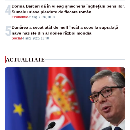
4
Dorina Barcari dă în vileag șmecheria înghețării pensiilor.
Sumele uriașe pierdute de fiecare român
Economie
-
2 aug. 2026, 10:09
5
Dunărea a secat atât de mult încât a scos la suprafață
nave naziste din al doilea război mondial
Social
-
1 aug. 2026, 23:10
ACTUALITATE