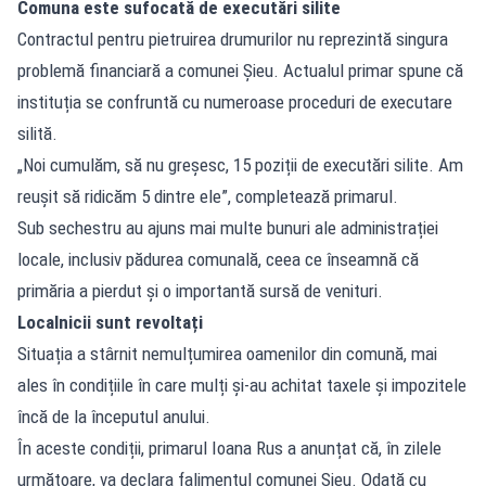
Comuna este sufocată de executări silite
Contractul pentru pietruirea drumurilor nu reprezintă singura
problemă financiară a comunei Șieu. Actualul primar spune că
instituția se confruntă cu numeroase proceduri de executare
silită.
„Noi cumulăm, să nu greșesc, 15 poziții de executări silite. Am
reușit să ridicăm 5 dintre ele”, completează primarul.
Sub sechestru au ajuns mai multe bunuri ale administrației
locale, inclusiv pădurea comunală, ceea ce înseamnă că
primăria a pierdut și o importantă sursă de venituri.
Localnicii sunt revoltați
Situația a stârnit nemulțumirea oamenilor din comună, mai
ales în condițiile în care mulți și-au achitat taxele și impozitele
încă de la începutul anului.
În aceste condiții, primarul Ioana Rus a anunțat că, în zilele
următoare, va declara falimentul comunei Șieu. Odată cu