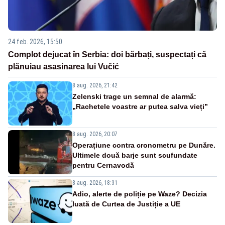
24 feb. 2026, 15:50
Complot dejucat în Serbia: doi bărbați, suspectați că
plănuiau asasinarea lui Vučić
8 aug. 2026, 21:42
Zelenski trage un semnal de alarmă:
„Rachetele voastre ar putea salva vieți”
8 aug. 2026, 20:07
Operațiune contra cronometru pe Dunăre.
Ultimele două barje sunt scufundate
pentru Cernavodă
8 aug. 2026, 18:31
Adio, alerte de poliție pe Waze? Decizia
luată de Curtea de Justiție a UE