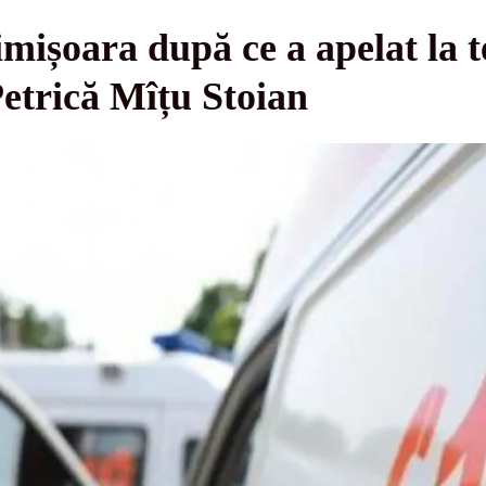
imișoara după ce a apelat la 
Petrică Mîțu Stoian