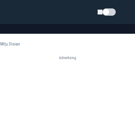
Schimba tema
 Mîțu Stoian
Advertising