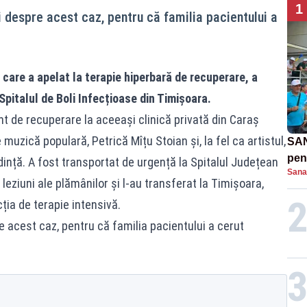
1
ii despre acest caz, pentru că familia pacientului a
care a apelat la terapie hiperbară de recuperare, a
 Spitalul de Boli Infecțioase din Timișoara.
t de recuperare la aceeași clinică privată din Caraș
e muzică populară, Petrică Mîțu Stoian și, la fel ca artistul,
SAN
pent
ință. A fost transportat de urgență la Spitalul Județean
Sana
proi
leziuni ale plămânilor și l-au transferat la Timișoara,
ția de terapie intensivă.
re acest caz, pentru că familia pacientului a cerut