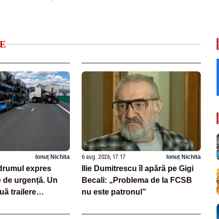
E
Ionuț Nichita
6 aug. 2026, 17:17
Ionuț Nichita
drumul expres
Ilie Dumitrescu îl apără pe Gigi
e de urgență. Un
Becali: „Problema de la FCSB
uă trailere
nu este patronul”
 mașini