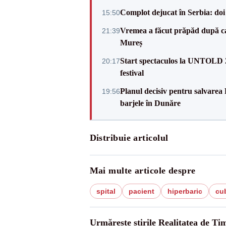
Complot dejucat în Serbia: doi 
15:50
Vremea a făcut prăpăd după cani
21:39
Mureș
Start spectaculos la UNTOLD 20
20:17
festival
Planul decisiv pentru salvarea
19:56
barjele în Dunăre
Distribuie articolul
Mai multe articole despre
spital
pacient
hiperbaric
cu
Urmărește știrile Realitatea de Tim