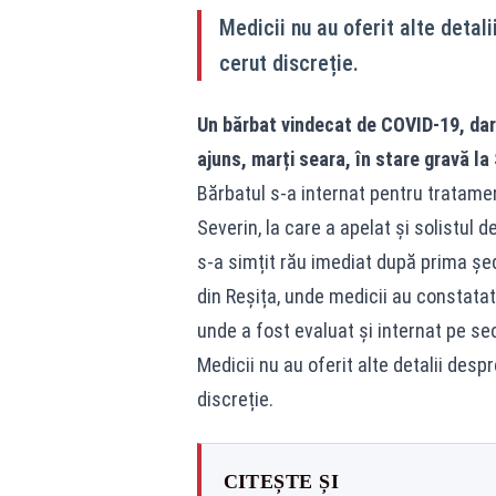
Medicii nu au oferit alte detal
cerut discreție.
Un bărbat vindecat de COVID-19, dar 
ajuns, marți seara, în stare gravă la
Bărbatul s-a internat pentru tratamen
Severin, la care a apelat și solistul d
s-a simțit rău imediat după prima șed
din Reșița, unde medicii au constatat 
unde a fost evaluat și internat pe sec
Medicii nu au oferit alte detalii desp
discreție.
CITEȘTE ȘI