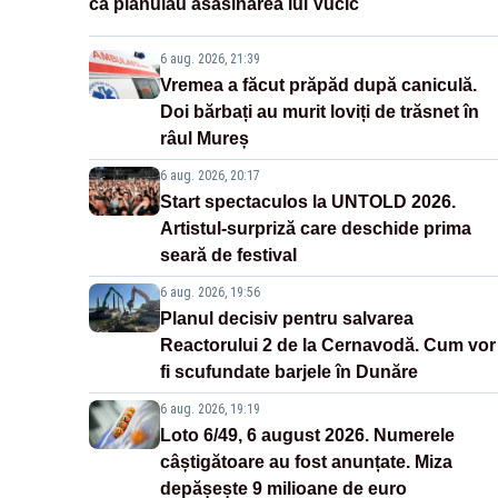
că plănuiau asasinarea lui Vučić
6 aug. 2026, 21:39
Vremea a făcut prăpăd după caniculă.
Doi bărbați au murit loviți de trăsnet în
râul Mureș
6 aug. 2026, 20:17
Start spectaculos la UNTOLD 2026.
Artistul-surpriză care deschide prima
seară de festival
6 aug. 2026, 19:56
Planul decisiv pentru salvarea
Reactorului 2 de la Cernavodă. Cum vor
fi scufundate barjele în Dunăre
6 aug. 2026, 19:19
Loto 6/49, 6 august 2026. Numerele
câștigătoare au fost anunțate. Miza
depășește 9 milioane de euro