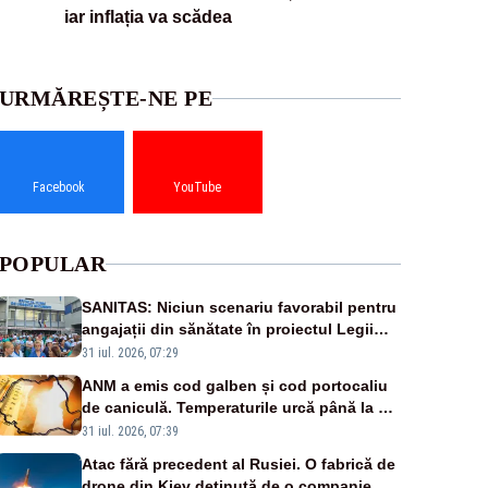
iar inflația va scădea
URMĂREȘTE-NE PE
Facebook
YouTube
POPULAR
SANITAS: Niciun scenariu favorabil pentru
angajații din sănătate în proiectul Legii
salarizării
31 iul. 2026, 07:29
ANM a emis cod galben și cod portocaliu
de caniculă. Temperaturile urcă până la 38
de grade, iar nopțile devin tropicale
31 iul. 2026, 07:39
Atac fără precedent al Rusiei. O fabrică de
drone din Kiev deținută de o companie