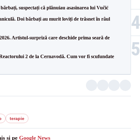
bărbați, suspectați că plănuiau asasinarea lui Vučić
culă. Doi bărbați au murit loviți de trăsnet în râul
26. Artistul-surpriză care deschide prima seară de
 Reactorului 2 de la Cernavodă. Cum vor fi scufundate
b
terapie
is și pe
Google News