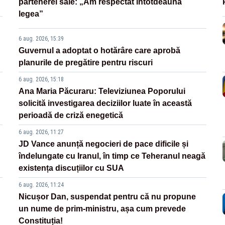
partenerei sale: „Am respectat întotdeauna
legea”
6 aug. 2026, 15:39
Guvernul a adoptat o hotărâre care aprobă
planurile de pregătire pentru riscuri
6 aug. 2026, 15:18
Ana Maria Păcuraru: Televiziunea Poporului
solicită investigarea deciziilor luate în această
perioadă de criză enegetică
6 aug. 2026, 11:27
JD Vance anunță negocieri de pace dificile și
îndelungate cu Iranul, în timp ce Teheranul neagă
existența discuțiilor cu SUA
6 aug. 2026, 11:24
Nicușor Dan, suspendat pentru că nu propune
un nume de prim-ministru, așa cum prevede
Constituția!