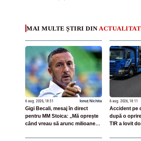
MAI MULTE ȘTIRI DIN
ACTUALITAT
6 aug. 2026, 18:51
Ionuț Nichita
6 aug. 2026, 18:11
Gigi Becali, mesaj în direct
Accident pe 
pentru MM Stoica: „Mă oprește
după o oprir
când vreau să arunc milioane
TIR a lovit do
pe transferuri”
încărcate cu