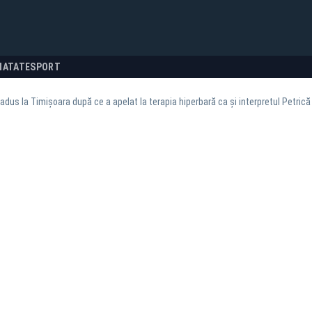
NATATE
SPORT
adus la Timișoara după ce a apelat la terapia hiperbară ca și interpretul Petrică