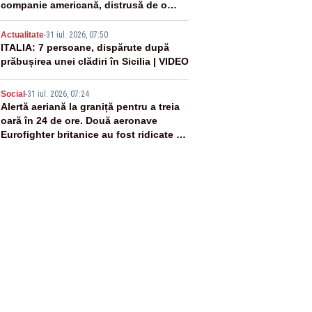
companie americană, distrusă de o
rachetă rusească
4
Actualitate
-
31 iul. 2026, 07:50
ITALIA: 7 persoane, dispărute după
prăbușirea unei clădiri în Sicilia | VIDEO
5
Social
-
31 iul. 2026, 07:24
Alertă aeriană la graniță pentru a treia
oară în 24 de ore. Două aeronave
Eurofighter britanice au fost ridicate de
la sol