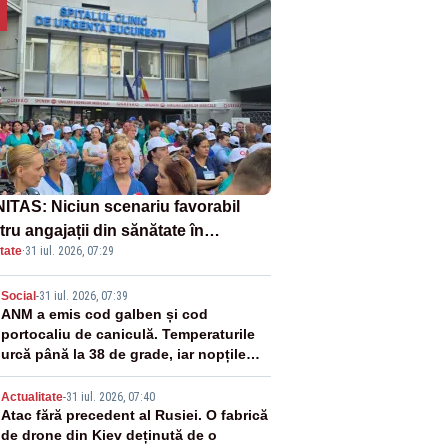
ITAS: Niciun scenariu favorabil
ru angajații din sănătate în
tate
·
31 iul. 2026, 07:29
ectul Legii salarizării
2
Social
-
31 iul. 2026, 07:39
ANM a emis cod galben și cod
portocaliu de caniculă. Temperaturile
urcă până la 38 de grade, iar nopțile
devin tropicale
3
Actualitate
-
31 iul. 2026, 07:40
Atac fără precedent al Rusiei. O fabrică
de drone din Kiev deținută de o