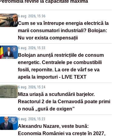
Petromidia revine la capacitate maximă
6 aug. 2026, 15:36
Cum se va întrerupe energia electrică la
marii consumatori industriali? Bolojan:
Nu vor exista compensații
6 aug. 2026, 15:33
Bolojan anunță restricțiile de consum
energetic. Centralele pe combustibili
fosili, repornite. La ore de vârf se va
apela la importuri - LIVE TEXT
6 aug. 2026, 15:24
Miza uriașă a scufundării barjelor.
Reactorul 2 de la Cernavodă poate primi
o nouă „gură de oxigen”
6 aug. 2026, 15:23
Alexandru Nazare, veste bună:
Economia României va crește în 2027,