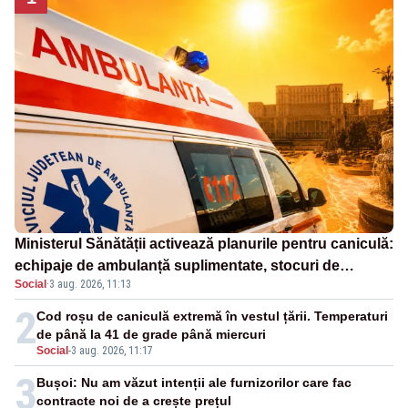
Ministerul Sănătății activează planurile pentru caniculă:
echipaje de ambulanță suplimentate, stocuri de
Social
·
3 aug. 2026, 11:13
medicamente verificate și puncte de apă în spațiile
publice
2
Cod roșu de caniculă extremă în vestul țării. Temperaturi
de până la 41 de grade până miercuri
Social
-
3 aug. 2026, 11:17
3
Bușoi: Nu am văzut intenții ale furnizorilor care fac
contracte noi de a crește prețul