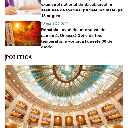
examenul național de Bacalaureat în
sesiunea de toamnă: primele rezultate, pe
18 august
10 aug. 2026, 08:11
România, lovită de un nou val de
caniculă. Urmează 3 zile de foc:
temperaturile vor urca la peste 38 de
grade
POLITICA