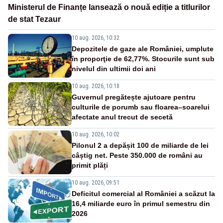
Ministerul de Finanțe lansează o nouă ediție a titlurilor
de stat Tezaur
10 aug. 2026, 10:32
Depozitele de gaze ale României, umplute
în proporţie de 62,77%. Stocurile sunt sub
nivelul din ultimii doi ani
10 aug. 2026, 10:18
Guvernul pregătește ajutoare pentru
culturile de porumb sau floarea–soarelui
afectate anul trecut de secetă
10 aug. 2026, 10:02
Pilonul 2 a depășit 100 de miliarde de lei
câștig net. Peste 350.000 de români au
primit plăți
10 aug. 2026, 09:51
Deficitul comercial al României a scăzut la
16,4 miliarde euro în primul semestru din
2026