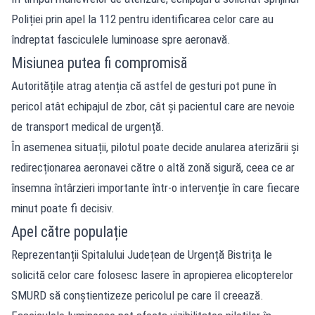
Poliției prin apel la 112 pentru identificarea celor care au
îndreptat fasciculele luminoase spre aeronavă.
Misiunea putea fi compromisă
Autoritățile atrag atenția că astfel de gesturi pot pune în
pericol atât echipajul de zbor, cât și pacientul care are nevoie
de transport medical de urgență.
În asemenea situații, pilotul poate decide anularea aterizării și
redirecționarea aeronavei către o altă zonă sigură, ceea ce ar
însemna întârzieri importante într-o intervenție în care fiecare
minut poate fi decisiv.
Apel către populație
Reprezentanții Spitalului Județean de Urgență Bistrița le
solicită celor care folosesc lasere în apropierea elicopterelor
SMURD să conștientizeze pericolul pe care îl creează.