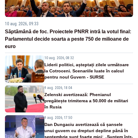
10 aug. 2026, 09:33
Săptămână de foc. Proiectele PNRR intră la votul final:
Parlamentul decide soarta a peste 750 de milioane de
euro
10 aug. 2026, 08:32
Liderii politici, așteptați zilele următoare
la Cotroceni. Scenariile luate în calcul
pentru noul Guvern - SURSE
9 aug. 2026, 18:04
Zelenski avertizează: Phenianul
pregătește trimiterea a 50.000 de militari
în Rusia
9 aug. 2026, 17:50
Dan Dungaciu avertizează că șansele
unui guvern cu drepturi depline până în
septembrie sunt foarte mici: „Suntem într-