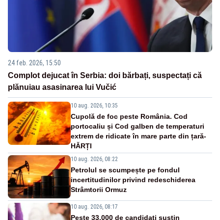
24 feb. 2026, 15:50
Complot dejucat în Serbia: doi bărbați, suspectați că
plănuiau asasinarea lui Vučić
10 aug. 2026, 10:35
Cupolă de foc peste România. Cod
portocaliu și Cod galben de temperaturi
extrem de ridicate în mare parte din țară-
HĂRȚI
10 aug. 2026, 08:22
Petrolul se scumpește pe fondul
incertitudinilor privind redeschiderea
Strâmtorii Ormuz
10 aug. 2026, 08:17
Peste 33.000 de candidați susțin