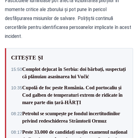
Fasciculele luminoase pot afecta vizibilitatea piloților în
momente critice ale zborului și pot pune în pericol
desfășurarea misiunilor de salvare. Polițiștii continuă
cercetările pentru identificarea persoanelor implicate în acest
incident.
CITEȘTE ȘI
Complot dejucat în Serbia: doi bărbați, suspectați
15:50
că plănuiau asasinarea lui Vučić
Cupolă de foc peste România. Cod portocaliu și
10:35
Cod galben de temperaturi extrem de ridicate în
mare parte din țară-HĂRȚI
Petrolul se scumpește pe fondul incertitudinilor
08:22
privind redeschiderea Strâmtorii Ormuz
Peste 33.000 de candidați susțin examenul național
08:17