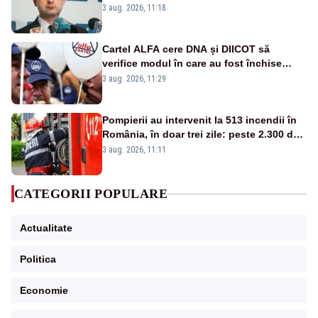
3 aug. 2026, 11:18
Cartel ALFA cere DNA și DIICOT să
verifice modul în care au fost închise
centralele pe cărbune
3 aug. 2026, 11:29
Pompierii au intervenit la 513 incendii în
România, în doar trei zile: peste 2.300 de
hectare de teren au fost afectate
3 aug. 2026, 11:11
CATEGORII POPULARE
Actualitate
Politica
Economie