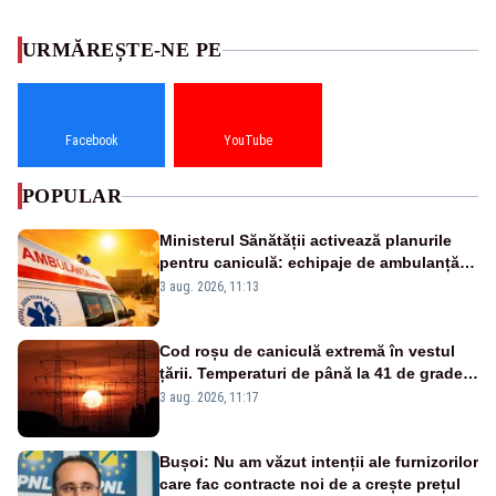
URMĂREȘTE-NE PE
Facebook
YouTube
POPULAR
Ministerul Sănătății activează planurile
pentru caniculă: echipaje de ambulanță
suplimentate, stocuri de medicamente
3 aug. 2026, 11:13
verificate și puncte de apă în spațiile
publice
Cod roșu de caniculă extremă în vestul
țării. Temperaturi de până la 41 de grade
până miercuri
3 aug. 2026, 11:17
Bușoi: Nu am văzut intenții ale furnizorilor
care fac contracte noi de a crește prețul