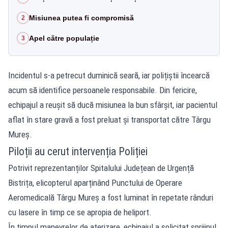
Misiunea putea fi compromisă
2
Apel către populație
3
Incidentul s-a petrecut duminică seară, iar polițiștii încearcă
acum să identifice persoanele responsabile. Din fericire,
echipajul a reușit să ducă misiunea la bun sfârșit, iar pacientul
aflat în stare gravă a fost preluat și transportat către Târgu
Mureș.
Piloții au cerut intervenția Poliției
Potrivit reprezentanților Spitalului Județean de Urgență
Bistrița, elicopterul aparținând Punctului de Operare
Aeromedicală Târgu Mureș a fost luminat în repetate rânduri
cu lasere în timp ce se apropia de heliport.
În timpul manevrelor de aterizare, echipajul a solicitat sprijinul