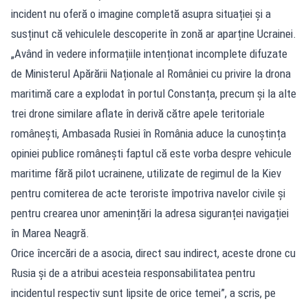
incident nu oferă o imagine completă asupra situației și a
susținut că vehiculele descoperite în zonă ar aparține Ucrainei.
„Având în vedere informațiile intenționat incomplete difuzate
de Ministerul Apărării Naționale al României cu privire la drona
maritimă care a explodat în portul Constanța, precum și la alte
trei drone similare aflate în derivă către apele teritoriale
românești, Ambasada Rusiei în România aduce la cunoștința
opiniei publice românești faptul că este vorba despre vehicule
maritime fără pilot ucrainene, utilizate de regimul de la Kiev
pentru comiterea de acte teroriste împotriva navelor civile și
pentru crearea unor amenințări la adresa siguranței navigației
în Marea Neagră.
Orice încercări de a asocia, direct sau indirect, aceste drone cu
Rusia și de a atribui acesteia responsabilitatea pentru
incidentul respectiv sunt lipsite de orice temei”, a scris, pe