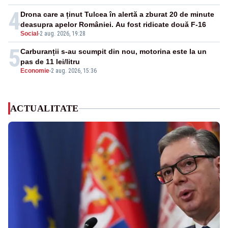
4
Drona care a ținut Tulcea în alertă a zburat 20 de minute
deasupra apelor României. Au fost ridicate două F-16
Social
-
2 aug. 2026, 19:28
5
Carburanții s-au scumpit din nou, motorina este la un
pas de 11 lei/litru
Economie
-
2 aug. 2026, 15:36
ACTUALITATE