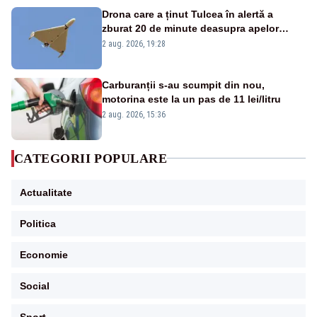
Drona care a ținut Tulcea în alertă a
zburat 20 de minute deasupra apelor
României. Au fost ridicate două F-16
2 aug. 2026, 19:28
Carburanții s-au scumpit din nou,
motorina este la un pas de 11 lei/litru
2 aug. 2026, 15:36
CATEGORII POPULARE
Actualitate
Politica
Economie
Social
Sport