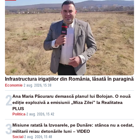
Infrastructura irigațiilor din România, lăsată în paragină
Economie
·
2 aug. 2026, 15:38
2
Ana Maria Păcuraru demască planul lui Bolojan. O nouă
ediție explozivă a emisiunii „Miza Zilei” la Realitatea
PLUS
Politica
-
2 aug. 2026, 15:42
3
Misiune ratată la Izvoarele, pe Dunăre: stânca nu a cedat,
militarii reiau detonările luni – VIDEO
Social
-
2 aug. 2026, 15:48