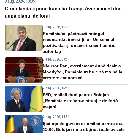
8 aug. 2026, 13:35
Groenlanda îi pune frână lui Trump. Avertisment dur
după planul de foraj
8 aug. 2026, 10:38
România își păstrează ratingul
recomandat investițiilor. Un semnal
pozitiv, dar și un avertisment pentru
autorități
8 aug. 2026, 08:51
Nicușor Dan, avertisment după decizia
Moody’s: „România trebuie să revină la
creștere economică”
7 aug. 2026, 15:26
PSD, replică dură pentru Bolojan:
„România este într-o situație de forță
majoră”
7 aug. 2026, 14:51
Ședința de guvern se amână pentru ora
15:00. Bolojan nu a obținut toate avizele