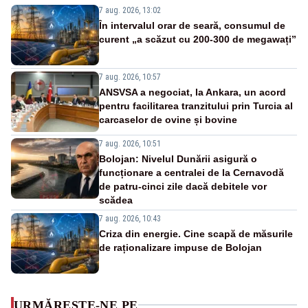
7 aug. 2026, 13:02
În intervalul orar de seară, consumul de
curent „a scăzut cu 200-300 de megawați”
7 aug. 2026, 10:57
ANSVSA a negociat, la Ankara, un acord
pentru facilitarea tranzitului prin Turcia al
carcaselor de ovine și bovine
7 aug. 2026, 10:51
Bolojan: Nivelul Dunării asigură o
funcționare a centralei de la Cernavodă
de patru-cinci zile dacă debitele vor
scădea
7 aug. 2026, 10:43
Criza din energie. Cine scapă de măsurile
de raționalizare impuse de Bolojan
URMĂREȘTE-NE PE