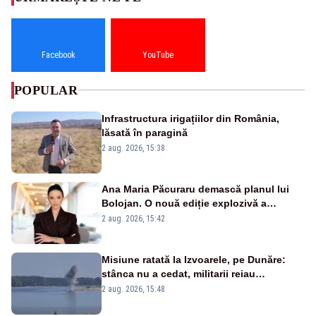
Facebook
YouTube
POPULAR
Infrastructura irigațiilor din România,
lăsată în paragină
2 aug. 2026, 15:38
Ana Maria Păcuraru demască planul lui
Bolojan. O nouă ediție explozivă a
emisiunii „Miza Zilei” la Realitatea PLUS
2 aug. 2026, 15:42
Misiune ratată la Izvoarele, pe Dunăre:
stânca nu a cedat, militarii reiau
detonările luni – VIDEO
2 aug. 2026, 15:48