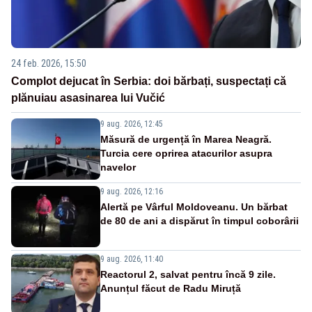
24 feb. 2026, 15:50
Complot dejucat în Serbia: doi bărbați, suspectați că
plănuiau asasinarea lui Vučić
9 aug. 2026, 12:45
Măsură de urgență în Marea Neagră.
Turcia cere oprirea atacurilor asupra
navelor
9 aug. 2026, 12:16
Alertă pe Vârful Moldoveanu. Un bărbat
de 80 de ani a dispărut în timpul coborârii
9 aug. 2026, 11:40
Reactorul 2, salvat pentru încă 9 zile.
Anunțul făcut de Radu Miruță