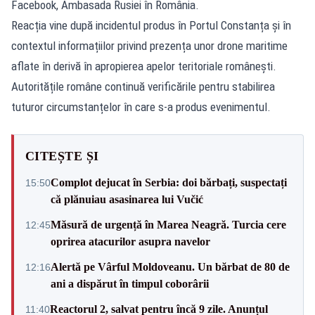
Facebook, Ambasada Rusiei în România.
Reacția vine după incidentul produs în Portul Constanța și în
contextul informațiilor privind prezența unor drone maritime
aflate în derivă în apropierea apelor teritoriale românești.
Autoritățile române continuă verificările pentru stabilirea
tuturor circumstanțelor în care s-a produs evenimentul.
CITEȘTE ȘI
Complot dejucat în Serbia: doi bărbați, suspectați
15:50
că plănuiau asasinarea lui Vučić
Măsură de urgență în Marea Neagră. Turcia cere
12:45
oprirea atacurilor asupra navelor
Alertă pe Vârful Moldoveanu. Un bărbat de 80 de
12:16
ani a dispărut în timpul coborârii
Reactorul 2, salvat pentru încă 9 zile. Anunțul
11:40