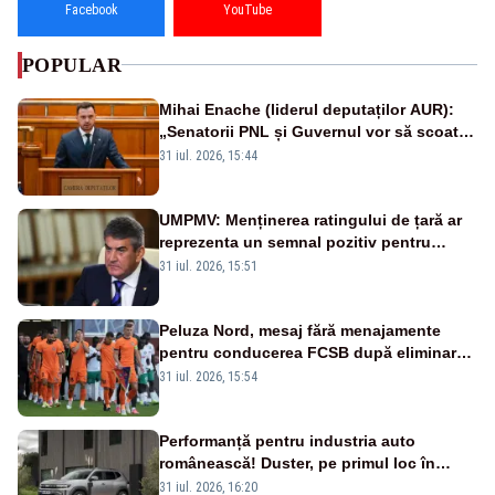
Facebook
YouTube
POPULAR
Mihai Enache (liderul deputaților AUR):
„Senatorii PNL și Guvernul vor să scoată
la vânzare bunuri publice pentru a stinge
31 iul. 2026, 15:44
datoriile pentru vaccinurile Pfizer!”
UMPMV: Menținerea ratingului de țară ar
reprezenta un semnal pozitiv pentru
România. Autoritățile trebuie să continue
31 iul. 2026, 15:51
consolidarea stabilității economice și
financiare
Peluza Nord, mesaj fără menajamente
pentru conducerea FCSB după eliminarea
rușinoasă din Conference League
31 iul. 2026, 15:54
Performanță pentru industria auto
românească! Duster, pe primul loc în
topul vânzărilor din Ucraina
31 iul. 2026, 16:20