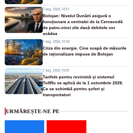
7 aug. 2026, 10:51
Bolojan: Nivelul Dunării asigură o
funcționare a centralei de la Cernavodă
de patru-cinci zile dacă debitele vor
scădea
7 aug. 2026, 10:43
Criza din energie. Cine scapă de măsurile
de raționalizare impuse de Bolojan
7 aug. 2026, 10:01
Tarifele pentru rovinietă și sistemul
TollRo se aplică de la 1 octombrie 2026.
Ce se schimbă pentru șoferi și
transportatori
URMĂREȘTE-NE PE