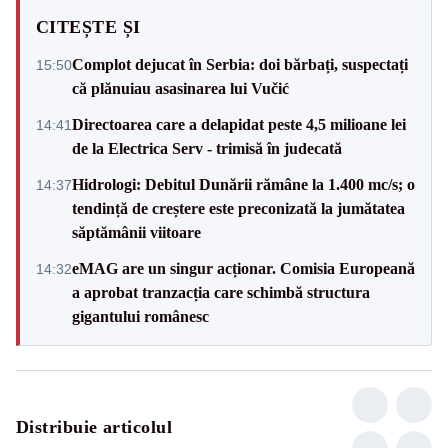
CITEȘTE ȘI
Complot dejucat în Serbia: doi bărbați, suspectați
15:50
că plănuiau asasinarea lui Vučić
Directoarea care a delapidat peste 4,5 milioane lei
14:41
de la Electrica Serv - trimisă în judecată
Hidrologi: Debitul Dunării rămâne la 1.400 mc/s; o
14:37
tendință de creștere este preconizată la jumătatea
săptămânii viitoare
eMAG are un singur acționar. Comisia Europeană
14:32
a aprobat tranzacția care schimbă structura
gigantului românesc
Distribuie articolul