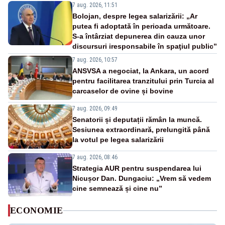
7 aug. 2026, 11:51
Bolojan, despre legea salarizării: „Ar
putea fi adoptată în perioada următoare.
S-a întârziat depunerea din cauza unor
discursuri iresponsabile în spaţiul public”
7 aug. 2026, 10:57
ANSVSA a negociat, la Ankara, un acord
pentru facilitarea tranzitului prin Turcia al
carcaselor de ovine și bovine
7 aug. 2026, 09:49
Senatorii și deputații rămân la muncă.
Sesiunea extraordinară, prelungită până
la votul pe legea salarizării
7 aug. 2026, 08:46
Strategia AUR pentru suspendarea lui
Nicușor Dan. Dungaciu: „Vrem să vedem
cine semnează și cine nu”
ECONOMIE