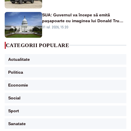
SUA: Guvernul va începe să emită
paşapoarte cu imaginea lui Donald Trump
începând cu 8 august
31 iul. 2026, 15:20
CATEGORII POPULARE
Actualitate
Politica
Economie
Social
Sport
Sanatate