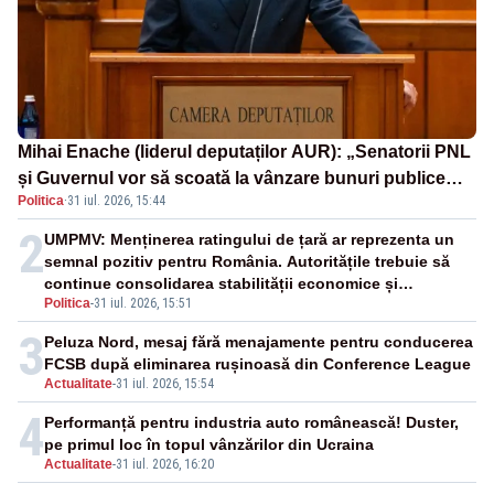
Mihai Enache (liderul deputaților AUR): „Senatorii PNL
și Guvernul vor să scoată la vânzare bunuri publice
Politica
·
31 iul. 2026, 15:44
pentru a stinge datoriile pentru vaccinurile Pfizer!”
2
UMPMV: Menținerea ratingului de țară ar reprezenta un
semnal pozitiv pentru România. Autoritățile trebuie să
continue consolidarea stabilității economice și
Politica
-
31 iul. 2026, 15:51
financiare
3
Peluza Nord, mesaj fără menajamente pentru conducerea
FCSB după eliminarea rușinoasă din Conference League
Actualitate
-
31 iul. 2026, 15:54
4
Performanță pentru industria auto românească! Duster,
pe primul loc în topul vânzărilor din Ucraina
Actualitate
-
31 iul. 2026, 16:20