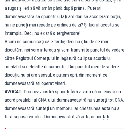
a rugat și ieri să vă amân până după prânz. Puteați
dumneavoastră să spuneți: uitați am dori să acceleram puțin,
nu ne puneți mai repede pe ordinea de zi? Și lucrul acesta se
întâmpla. Deci, nu există o tergiversare!
Acum ne comunicați că e tardiv, deci nu știu de ce mai
discutăm, noi vom interoga și vom transmite punctul de vedere
către Registrul Comerțului în legătură cu lipsa acordului
prealabil și celelalte documente. Din punctul meu de vedere
discuția nu-și are sensul, o putem opri, din moment ce
dumneavoastră ați operat vineri.
AVOCAT:
Dumneavoastră spuneți fără a vota că nu exista un
acord prealabil al CNA-ului, dumneavoastră nu sunteți tot CNA,
dumneavoastră sunteți un membru, iar chestiunea asta nu a
fost supusa votului. Dumneavoastră vă antepronunțați.