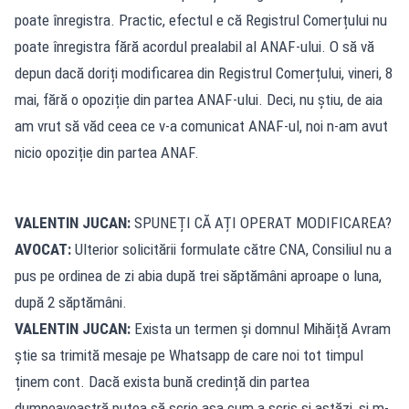
poate înregistra. Practic, efectul e că Registrul Comerțului nu
poate înregistra fără acordul prealabil al ANAF-ului. O să vă
depun dacă doriți modificarea din Registrul Comerțului, vineri, 8
mai, fără o opoziție din partea ANAF-ului. Deci, nu știu, de aia
am vrut să văd ceea ce v-a comunicat ANAF-ul, noi n-am avut
nicio opoziție din partea ANAF.
VALENTIN JUCAN:
SPUNEȚI CĂ AȚI OPERAT MODIFICAREA?
AVOCAT:
Ulterior solicitării formulate către CNA, Consiliul nu a
pus pe ordinea de zi abia după trei săptămâni aproape o luna,
după 2 săptămâni.
VALENTIN JUCAN:
Exista un termen și domnul Mihăiță Avram
știe sa trimită mesaje pe Whatsapp de care noi tot timpul
ținem cont. Dacă exista bună credință din partea
dumneavoastră putea să scrie așa cum a scris și astăzi, și m-