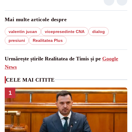
Mai multe articole despre
valentin jucan
vicepresedinte CNA
dialog
presiuni
Realitatea Plus
Urmărește știrile Realitatea de Timis și pe
Google
News
CELE MAI CITITE
1