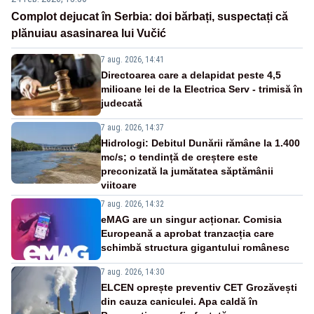
Complot dejucat în Serbia: doi bărbați, suspectați că
plănuiau asasinarea lui Vučić
7 aug. 2026, 14:41
Directoarea care a delapidat peste 4,5
milioane lei de la Electrica Serv - trimisă în
judecată
7 aug. 2026, 14:37
Hidrologi: Debitul Dunării rămâne la 1.400
mc/s; o tendință de creștere este
preconizată la jumătatea săptămânii
viitoare
7 aug. 2026, 14:32
eMAG are un singur acționar. Comisia
Europeană a aprobat tranzacția care
schimbă structura gigantului românesc
7 aug. 2026, 14:30
ELCEN oprește preventiv CET Grozăvești
din cauza caniculei. Apa caldă în