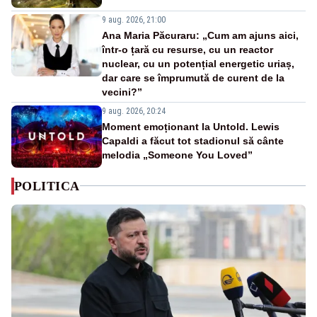
9 aug. 2026, 21:00
Ana Maria Păcuraru: „Cum am ajuns aici,
într-o țară cu resurse, cu un reactor
nuclear, cu un potențial energetic uriaș,
dar care se împrumută de curent de la
vecini?”
9 aug. 2026, 20:24
Moment emoționant la Untold. Lewis
Capaldi a făcut tot stadionul să cânte
melodia „Someone You Loved”
POLITICA