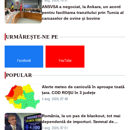
7 aug. 2026, 10:57
ANSVSA a negociat, la Ankara, un acord
pentru facilitarea tranzitului prin Turcia al
carcaselor de ovine și bovine
URMĂREȘTE-NE PE
Facebook
YouTube
POPULAR
Alerte meteo de caniculă în aproape toată
țara. COD ROȘU în 3 județe
3 aug. 2026, 07:48
România, la un pas de blackout, tot mai
dependentă de importuri. Semnal de
alarmă tras de un expert în energie
3 aug. 2026, 07:51