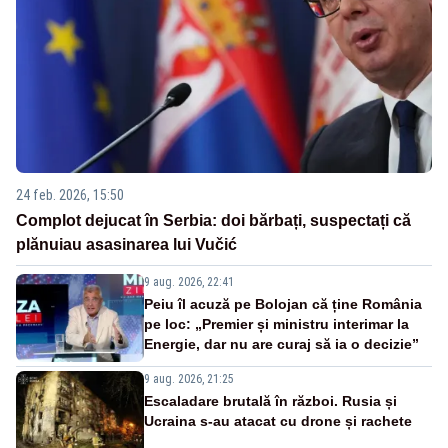
24 feb. 2026, 15:50
Complot dejucat în Serbia: doi bărbați, suspectați că
plănuiau asasinarea lui Vučić
9 aug. 2026, 22:41
Peiu îl acuză pe Bolojan că ține România
pe loc: „Premier și ministru interimar la
Energie, dar nu are curaj să ia o decizie”
9 aug. 2026, 21:25
Escaladare brutală în război. Rusia și
Ucraina s-au atacat cu drone și rachete