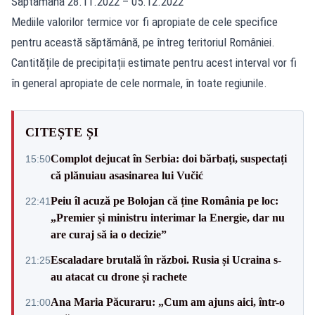
Săptămâna 28.11.2022 – 05.12.2022
Mediile valorilor termice vor fi apropiate de cele specifice
pentru această săptămână, pe întreg teritoriul României.
Cantitățile de precipitații estimate pentru acest interval vor fi
în general apropiate de cele normale, în toate regiunile.
CITEȘTE ȘI
Complot dejucat în Serbia: doi bărbați, suspectați
15:50
că plănuiau asasinarea lui Vučić
Peiu îl acuză pe Bolojan că ține România pe loc:
22:41
„Premier și ministru interimar la Energie, dar nu
are curaj să ia o decizie”
Escaladare brutală în război. Rusia și Ucraina s-
21:25
au atacat cu drone și rachete
Ana Maria Păcuraru: „Cum am ajuns aici, într-o
21:00