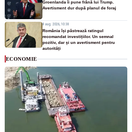
Groenlanda îi pune frână lui Trump.
Avertisment dur după planul de foraj
8 aug. 2026, 10:38
România își păstrează ratingul
recomandat investițiilor. Un semnal
pozitiv, dar și un avertisment pentru
autorități
ECONOMIE