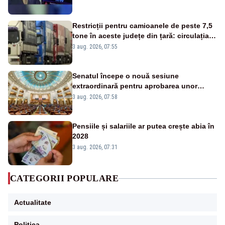
Restricții pentru camioanele de peste 7,5
tone în aceste județe din țară: circulația
este interzisă luni, între orele 12:00 și
3 aug. 2026, 07:55
20:00
Senatul începe o nouă sesiune
extraordinară pentru aprobarea unor
jaloane din PNRR
3 aug. 2026, 07:58
Pensiile și salariile ar putea crește abia în
2028
3 aug. 2026, 07:31
CATEGORII POPULARE
Actualitate
Politica