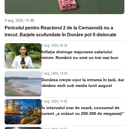
9 aug. 2026, 16:48
Pericolul pentru Reactorul 2 de la Cernavodă nu a
trecut. Barjele scufundate în Dunăre pot fi dislocate
9 aug. 2026, 09:28
Inflația distruge majorarea salariului
minim. Românii nu simt un trai mai bun
7 aug. 2026, 14:03
Dunărea crește ușor la intrarea în țară, dar
rămâne mult sub media lunii august
7 aug. 2026, 13:02
În intervalul orar de seară, consumul de
curent „a scăzut cu 200-300 de megawați”