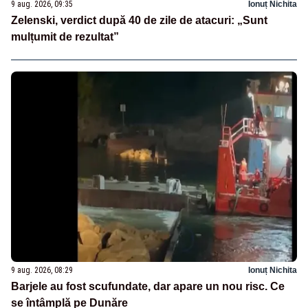
9 aug. 2026, 09:35
Ionuț Nichita
Zelenski, verdict după 40 de zile de atacuri: „Sunt
mulțumit de rezultat”
9 aug. 2026, 08:29
Ionuț Nichita
Barjele au fost scufundate, dar apare un nou risc. Ce
se întâmplă pe Dunăre