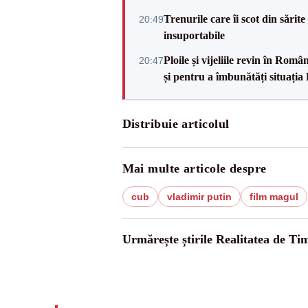
Trenurile care îi scot din sărit
20:49
insuportabile
Ploile și vijeliile revin în Ro
20:47
și pentru a îmbunătăți situația
Distribuie articolul
Mai multe articole despre
cub
vladimir putin
film magul
Urmărește știrile Realitatea de Tim