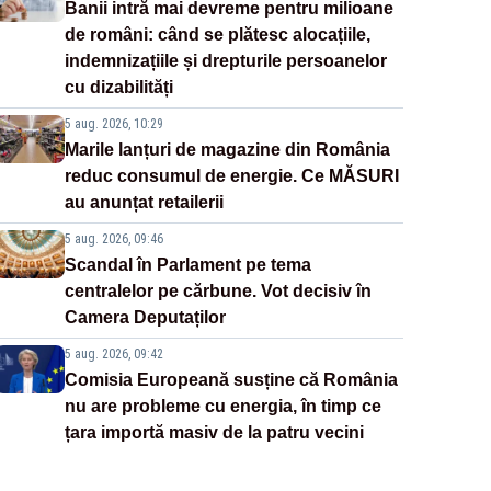
Banii intră mai devreme pentru milioane
de români: când se plătesc alocațiile,
indemnizațiile și drepturile persoanelor
cu dizabilități
5 aug. 2026, 10:29
Marile lanțuri de magazine din România
reduc consumul de energie. Ce MĂSURI
au anunțat retailerii
5 aug. 2026, 09:46
Scandal în Parlament pe tema
centralelor pe cărbune. Vot decisiv în
Camera Deputaților
5 aug. 2026, 09:42
Comisia Europeană susține că România
nu are probleme cu energia, în timp ce
țara importă masiv de la patru vecini