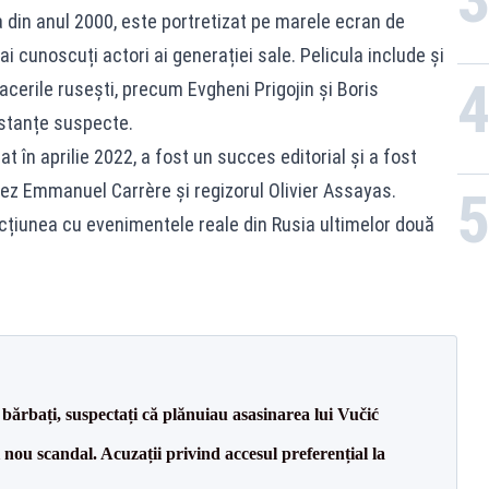
ia din anul 2000, este portretizat pe marele ecran de
ai cunoscuți actori ai generației sale. Pelicula include și
acerile rusești, precum Evgheni Prigojin și Boris
mstanțe suspecte.
t în aprilie 2022, a fost un succes editorial și a fost
cez Emmanuel Carrère și regizorul Olivier Assayas.
țiunea cu evenimentele reale din Rusia ultimelor două
bărbați, suspectați că plănuiau asasinarea lui Vučić
ou scandal. Acuzații privind accesul preferențial la