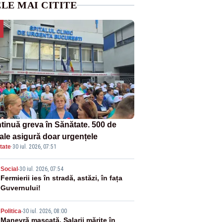
LE MAI CITITE
tinuă greva în Sănătate. 500 de
tale asigură doar urgențele
tate
·
30 iul. 2026, 07:51
2
Social
-
30 iul. 2026, 07:54
Fermierii ies în stradă, astăzi, în fața
Guvernului!
3
Politica
-
30 iul. 2026, 08:00
Manevră mascată. Salarii mărite în