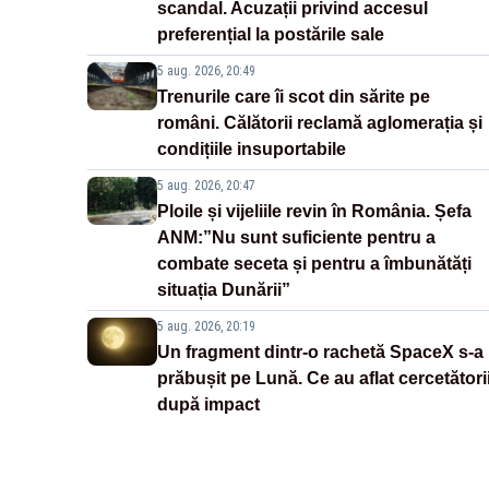
scandal. Acuzații privind accesul
preferențial la postările sale
5 aug. 2026, 20:49
Trenurile care îi scot din sărite pe
români. Călătorii reclamă aglomerația și
condițiile insuportabile
5 aug. 2026, 20:47
Ploile și vijeliile revin în România. Șefa
ANM:”Nu sunt suficiente pentru a
combate seceta și pentru a îmbunătăți
situația Dunării”
5 aug. 2026, 20:19
Un fragment dintr-o rachetă SpaceX s-a
prăbușit pe Lună. Ce au aflat cercetători
după impact