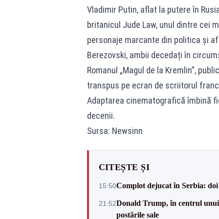
Vladimir Putin, aflat la putere în Rus
britanicul Jude Law, unul dintre cei m
personaje marcante din politica și af
Berezovski, ambii decedați în circu
Romanul „Magul de la Kremlin”, publica
transpus pe ecran de scriitorul fran
Adaptarea cinematografică îmbină fic
decenii.
Sursa: Newsinn
CITEȘTE ȘI
Complot dejucat în Serbia: doi 
15:50
Donald Trump, în centrul unui n
21:52
postările sale