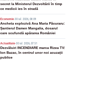
secret la Ministerul Dezvoltării în timp
ce medicii ies în stradă
4
Economie
-
30 iul. 2026, 08:09
Ancheta explozivă Ana Maria Păcuraru:
Șantierul Damen Mangalia, dosarul
care scufundă apărarea României
5
Actualitate
-
30 iul. 2026, 07:51
Dezvăluiri INCENDIARE marca Rizea TV:
Ion Bazac, în centrul unor noi acuzații
publice