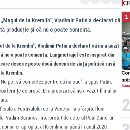
CE
1
 „Magul de la Kremlin”, Vladimir Putin a declarat că
tă producție și că nu o poate comenta.
l de la Kremlin”, Vladimir Putin a declarat că nu a auzit
ă nu o poate comenta. Lungmetrajul este inspirat din
 care descrie peste două decenii de viață politică rusă
la Kremlin.
Con
spi
 Nu pot să comentez pentru că nu știu”, a spus Putin,
Sana
i conferințe de presă. El a precizat că nu a văzut filmul și
uia.
cială a Festivalului de la Veneția, la sfârșitul lunii
ui Vadim Baranov, interpretat de actorul Paul Dano, un
 consilier apropiat al Kremlinului până în anul 2020.