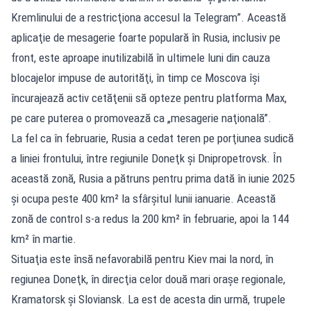
Kremlinului de a restricţiona accesul la Telegram”. Această
aplicaţie de mesagerie foarte populară în Rusia, inclusiv pe
front, este aproape inutilizabilă în ultimele luni din cauza
blocajelor impuse de autorităţi, în timp ce Moscova îşi
încurajează activ cetăţenii să opteze pentru platforma Max,
pe care puterea o promovează ca „mesagerie naţională”.
La fel ca în februarie, Rusia a cedat teren pe porţiunea sudică
a liniei frontului, între regiunile Doneţk şi Dnipropetrovsk. În
această zonă, Rusia a pătruns pentru prima dată în iunie 2025
şi ocupa peste 400 km² la sfârşitul lunii ianuarie. Această
zonă de control s-a redus la 200 km² în februarie, apoi la 144
km² în martie.
Situaţia este însă nefavorabilă pentru Kiev mai la nord, în
regiunea Doneţk, în direcţia celor două mari oraşe regionale,
Kramatorsk şi Sloviansk. La est de acesta din urmă, trupele