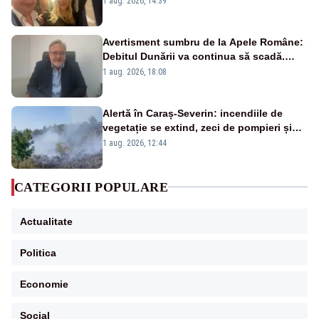
1 aug. 2026, 14:39
Avertisment sumbru de la Apele Române:
Debitul Dunării va continua să scadă.
Cernavodă s-ar putea închide în 4 zile
1 aug. 2026, 18:08
Alertă în Caraș-Severin: incendiile de
vegetație se extind, zeci de pompieri și
silvicultori se luptă cu flăcările - VIDEO
1 aug. 2026, 12:44
CATEGORII POPULARE
Actualitate
Politica
Economie
Social