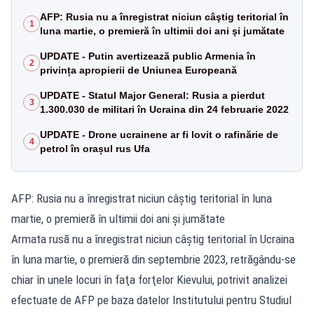
AFP: Rusia nu a înregistrat niciun câştig teritorial în
1
luna martie, o premieră în ultimii doi ani şi jumătate
UPDATE - Putin avertizează public Armenia în
2
privința apropierii de Uniunea Europeană
UPDATE - Statul Major General: Rusia a pierdut
3
1.300.030 de militari în Ucraina din 24 februarie 2022
UPDATE - Drone ucrainene ar fi lovit o rafinărie de
4
petrol în orașul rus Ufa
AFP: Rusia nu a înregistrat niciun câştig teritorial în luna
martie, o premieră în ultimii doi ani şi jumătate
Armata rusă nu a înregistrat niciun câştig teritorial în Ucraina
în luna martie, o premieră din septembrie 2023, retrăgându-se
chiar în unele locuri în faţa forţelor Kievului, potrivit analizei
efectuate de AFP pe baza datelor Institutului pentru Studiul