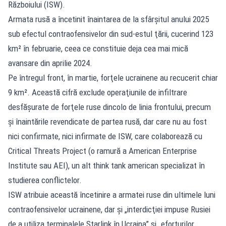
Războiului (ISW).
Armata rusă a încetinit înaintarea de la sfârşitul anului 2025
sub efectul contraofensivelor din sud-estul ţării, cucerind 123
km² în februarie, ceea ce constituie deja cea mai mică
avansare din aprilie 2024.
Pe întregul front, în martie, forţele ucrainene au recucerit chiar
9 km². Această cifră exclude operaţiunile de infiltrare
desfăşurate de forţele ruse dincolo de linia frontului, precum
şi înaintările revendicate de partea rusă, dar care nu au fost
nici confirmate, nici infirmate de ISW, care colaborează cu
Critical Threats Project (o ramură a American Enterprise
Institute sau AEI), un alt think tank american specializat în
studierea conflictelor.
ISW atribuie această încetinire a armatei ruse din ultimele luni
contraofensivelor ucrainene, dar şi „interdicţiei impuse Rusiei
de a utiliza terminalele Starlink în Ucraina” şi „eforturilor