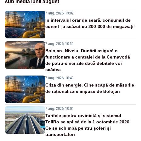
sub media lunii august
7 aug. 2026, 13:02
În intervalul orar de seară, consumul de
curent „a scăzut cu 200-300 de megawați”
7 aug. 2026, 10:51
Bolojan: Nivelul Dunării asigură o
funcționare a centralei de la Cernavodă
de patru-cinci zile dacă debitele vor
scădea
7 aug. 2026, 10:43
Criza din energie. Cine scapă de măsurile
de raționalizare impuse de Bolojan
7 aug. 2026, 10:01
Tarifele pentru rovinietă și sistemul
TollRo se aplică de la 1 octombrie 2026.
Ce se schimbă pentru șoferi și
transportatori