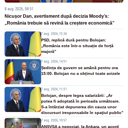
8 aug. 2026, 08:51
Nicușor Dan, avertisment după decizia Moody’s:
„România trebuie să revină la creștere economică”
7 aug. 2026, 15:26
PSD, replică dură pentru Bolojan:
„România este într-o situație de forță
majoră”
7 aug. 2026, 14:51
Ședința de guvern se amână pentru ora
15:00. Bolojan nu a obținut toate avizele
7 aug. 2026, 11:51
Bolojan, despre legea salarizării: „Ar
putea fi adoptată în perioada următoare.
S-a întârziat depunerea din cauza unor
discursuri iresponsabile în spaţiul public”
7 aug. 2026, 10:57
ANSVSA a negociat, la Ankara, un acord