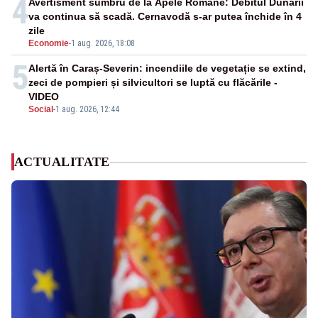
4
Avertisment sumbru de la Apele Române: Debitul Dunării
va continua să scadă. Cernavodă s-ar putea închide în 4
zile
Economie
-
1 aug. 2026, 18:08
5
Alertă în Caraș-Severin: incendiile de vegetație se extind,
zeci de pompieri și silvicultori se luptă cu flăcările -
VIDEO
Social
-
1 aug. 2026, 12:44
ACTUALITATE