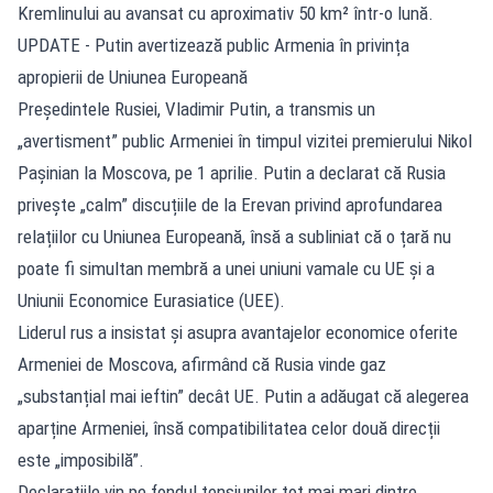
Kremlinului au avansat cu aproximativ 50 km² într-o lună.
UPDATE - Putin avertizează public Armenia în privința
apropierii de Uniunea Europeană
Președintele Rusiei, Vladimir Putin, a transmis un
„avertisment” public Armeniei în timpul vizitei premierului Nikol
Pașinian la Moscova, pe 1 aprilie. Putin a declarat că Rusia
privește „calm” discuțiile de la Erevan privind aprofundarea
relațiilor cu Uniunea Europeană, însă a subliniat că o țară nu
poate fi simultan membră a unei uniuni vamale cu UE și a
Uniunii Economice Eurasiatice (UEE).
Liderul rus a insistat și asupra avantajelor economice oferite
Armeniei de Moscova, afirmând că Rusia vinde gaz
„substanțial mai ieftin” decât UE. Putin a adăugat că alegerea
aparține Armeniei, însă compatibilitatea celor două direcții
este „imposibilă”.
Declarațiile vin pe fondul tensiunilor tot mai mari dintre