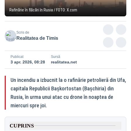
Rafinărie în flăcări în Rusia / FOTO: X.com
Scris de
Realitatea de Timis
Publicat
Sursă
3 apr. 2026, 08:28
realitatea.net
Un incendiu a izbucnit la o rafinărie petrolieră din Ufa,
capitala Republicii Bașkortostan (Bașchiria) din
Rusia, în urma unui atac cu drone în noaptea de
miercuri spre joi.
CUPRINS