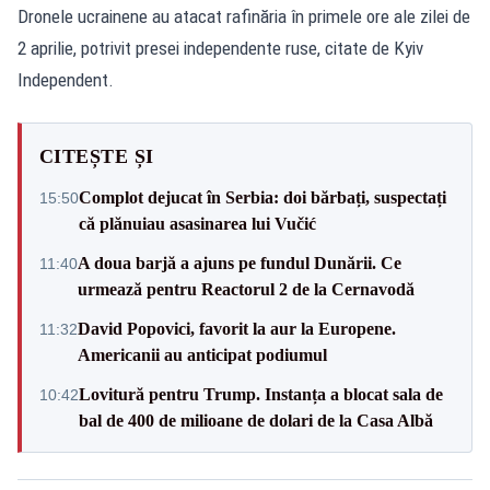
Dronele ucrainene au atacat rafinăria în primele ore ale zilei de
2 aprilie, potrivit presei independente ruse, citate de
Kyiv
Independent.
CITEȘTE ȘI
Complot dejucat în Serbia: doi bărbați, suspectați
15:50
că plănuiau asasinarea lui Vučić
A doua barjă a ajuns pe fundul Dunării. Ce
11:40
urmează pentru Reactorul 2 de la Cernavodă
David Popovici, favorit la aur la Europene.
11:32
Americanii au anticipat podiumul
Lovitură pentru Trump. Instanța a blocat sala de
10:42
bal de 400 de milioane de dolari de la Casa Albă