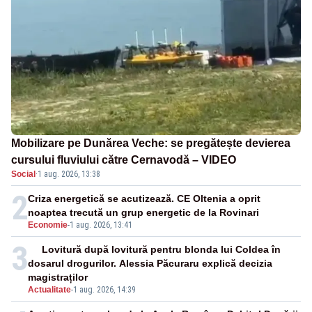
Mobilizare pe Dunărea Veche: se pregătește devierea
cursului fluviului către Cernavodă – VIDEO
Social
·
1 aug. 2026, 13:38
2
Criza energetică se acutizează. CE Oltenia a oprit
noaptea trecută un grup energetic de la Rovinari
Economie
-
1 aug. 2026, 13:41
3
Lovitură după lovitură pentru blonda lui Coldea în
dosarul drogurilor. Alessia Păcuraru explică decizia
magistraților
Actualitate
-
1 aug. 2026, 14:39