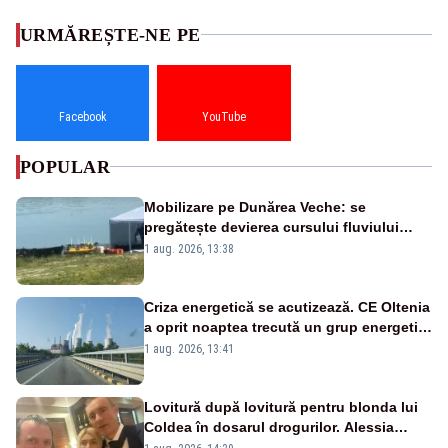
URMĂREȘTE-NE PE
Facebook
YouTube
POPULAR
Mobilizare pe Dunărea Veche: se
pregătește devierea cursului fluviului
către Cernavodă – VIDEO
1 aug. 2026, 13:38
Criza energetică se acutizează. CE Oltenia
a oprit noaptea trecută un grup energetic
de la Rovinari
1 aug. 2026, 13:41
Lovitură după lovitură pentru blonda lui
Coldea în dosarul drogurilor. Alessia
Păcuraru explică decizia magistraților