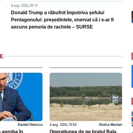
6 aug. 2026, 09:13
Donald Trump a răbufnit împotriva șefului
Pentagonului: președintele, enervat că i s-ar fi
ascuns penuria de rachete – SURSE
E
Daniel Onescu
6 aug. 2026, 10:50
Stoica Marian
 aproba în
Operațiunea de pe brațul Bala