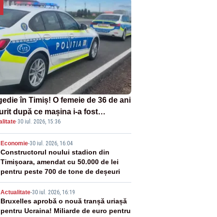
gedie în Timiș! O femeie de 36 de ani
urit după ce mașina i-a fost
litate
·
30 iul. 2026, 15:36
lberată de tren
2
Economie
-
30 iul. 2026, 16:04
Constructorul noului stadion din
Timișoara, amendat cu 50.000 de lei
pentru peste 700 de tone de deșeuri
3
Actualitate
-
30 iul. 2026, 16:19
Bruxelles aprobă o nouă tranșă uriașă
pentru Ucraina! Miliarde de euro pentru