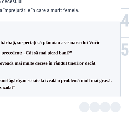
a decesului.
a împrejurările în care a murit femeia.
bărbați, suspectați că plănuiau asasinarea lui Vučić
 precedent: „Cât să mai pierd bani?”
voacă mai multe decese în rândul tinerilor decât
ransfăgărășan scoate la iveală o problemă mult mai gravă.
 izolat”