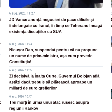
6 aug. 2026, 11:27
i
JD Vance anunță negocieri de pace dificile și
îndelungate cu Iranul, în timp ce Teheranul neagă
existența discuțiilor cu SUA
:
6 aug. 2026, 11:24
Nicușor Dan, suspendat pentru că nu propune
un nume de prim-ministru, așa cum prevede
Constituția!
6 aug. 2026, 11:05
Zi decisivă la Înalta Curte. Guvernul Bolojan află
astăzi dacă trebuie să plătească aproape un
miliard de euro grefierilor
6 aug. 2026, 10:47
:
Trei morți în urma unui atac rusesc asupra
regiunii Harkov