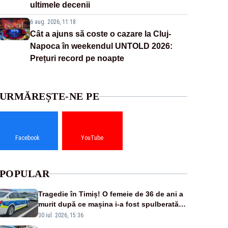
ultimele decenii
6 aug. 2026, 11:18
Cât a ajuns să coste o cazare la Cluj-
Napoca în weekendul UNTOLD 2026:
Prețuri record pe noapte
URMĂREȘTE-NE PE
Facebook
YouTube
POPULAR
Tragedie în Timiș! O femeie de 36 de ani a
murit după ce mașina i-a fost spulberată
de tren
30 iul. 2026, 15:36