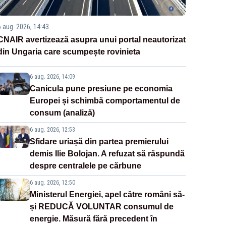
6 aug. 2026, 14:43
CNAIR avertizează asupra unui portal neautorizat
din Ungaria care scumpește rovinieta
6 aug. 2026, 14:09
Canicula pune presiune pe economia
Europei și schimbă comportamentul de
consum (analiză)
6 aug. 2026, 12:53
Sfidare uriașă din partea premierului
demis Ilie Bolojan. A refuzat să răspundă
despre centralele pe cărbune
6 aug. 2026, 12:50
Ministerul Energiei, apel către români să-
și REDUCĂ VOLUNTAR consumul de
energie. Măsură fără precedent în