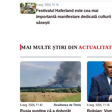
6 aug. 2026, 13:16
Festivalul Haferland este cea mai
importantă manifestare dedicată culturii
săsești
MAI MULTE ȘTIRI DIN
ACTUALITAT
6 aug. 2026, 11:43
Realitatea de Timis
6 aug. 2026, 11:18
Rusia susține că a doborât
Bolojan: Vom