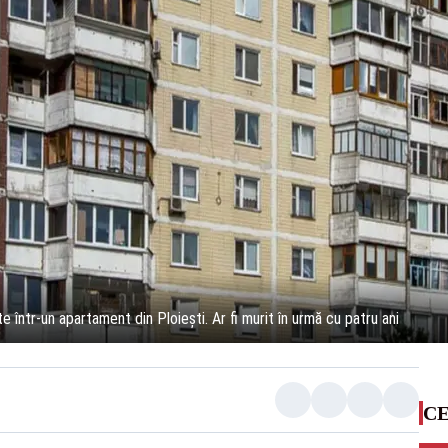
 într-un apartament din Ploiești. Ar fi murit în urmă cu patru ani
CE