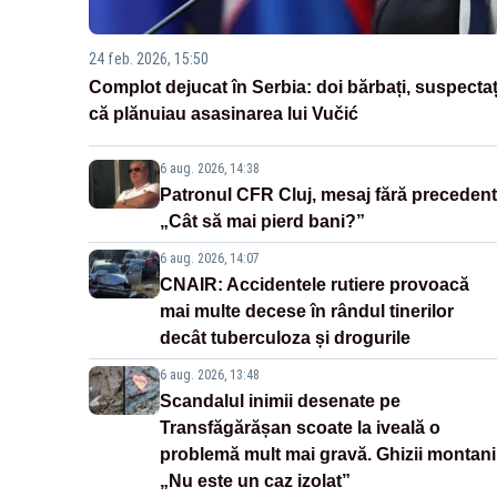
24 feb. 2026, 15:50
Complot dejucat în Serbia: doi bărbați, suspectaț
că plănuiau asasinarea lui Vučić
6 aug. 2026, 14:38
Patronul CFR Cluj, mesaj fără precedent
„Cât să mai pierd bani?”
6 aug. 2026, 14:07
CNAIR: Accidentele rutiere provoacă
mai multe decese în rândul tinerilor
decât tuberculoza și drogurile
6 aug. 2026, 13:48
Scandalul inimii desenate pe
Transfăgărășan scoate la iveală o
problemă mult mai gravă. Ghizii montani
„Nu este un caz izolat”