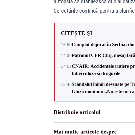
autopsia să stabilească oficial cauz
Cercetările continuă pentru a clarific
CITEȘTE ȘI
Complot dejucat în Serbia: doi 
15:50
Patronul CFR Cluj, mesaj fără
14:38
CNAIR: Accidentele rutiere pro
14:07
tuberculoza și drogurile
Scandalul inimii desenate pe T
13:48
Ghizii montani: „Nu este un caz
Distribuie articolul
Mai multe articole despre