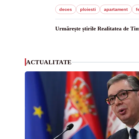
deces
ploiesti
apartament
f
Urmărește știrile Realitatea de Tim
ACTUALITATE