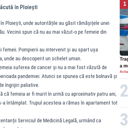
1
ăcută în Ploiești
n Ploiești, unde autoritățile au găsit rămășițele unei
ău. Vecinii spun că nu au mai văzut-o pe femeie din
ii femeii. Pompierii au intervenit și au spart ușa
lea, unde au descoperit un schelet uman.
Tra
a m
femeia suferea de cancer și nu a mai fost văzută de
Actua
spu
n perioada pandemiei. Atunci se spunea că este bolnavă și
 îngrijiri paliative.
tă că femeia ar fi murit în urmă cu aproximativ patru ani,
 s-a întâmplat. Trupul acesteia a rămas în apartament tot
zentanții Serviciul de Medicină Legală, urmând ca