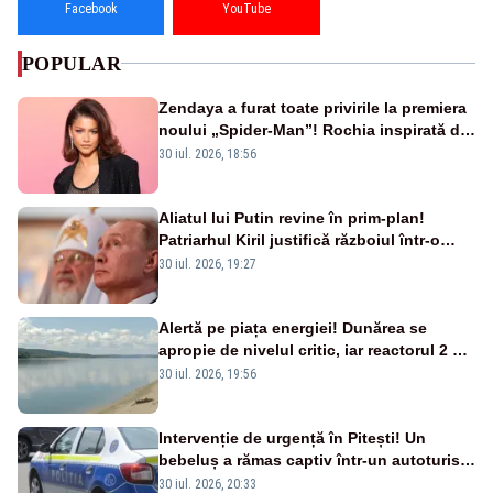
Facebook
YouTube
POPULAR
Zendaya a furat toate privirile la premiera
noului „Spider-Man”! Rochia inspirată de
pânza de păianjen a făcut senzație
30 iul. 2026, 18:56
Aliatul lui Putin revine în prim-plan!
Patriarhul Kiril justifică războiul într-o
nouă carte
30 iul. 2026, 19:27
Alertă pe piața energiei! Dunărea se
apropie de nivelul critic, iar reactorul 2 de
la Cernavodă ar putea fi oprit
30 iul. 2026, 19:56
Intervenție de urgență în Pitești! Un
bebeluș a rămas captiv într-un autoturism
din cauza unei defecțiuni
30 iul. 2026, 20:33