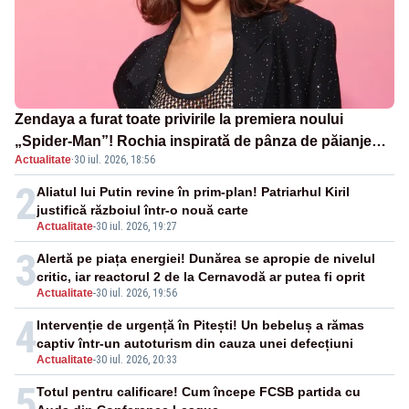
Zendaya a furat toate privirile la premiera noului
„Spider-Man”! Rochia inspirată de pânza de păianjen a
Actualitate
·
30 iul. 2026, 18:56
făcut senzație
2
Aliatul lui Putin revine în prim-plan! Patriarhul Kiril
justifică războiul într-o nouă carte
Actualitate
-
30 iul. 2026, 19:27
3
Alertă pe piața energiei! Dunărea se apropie de nivelul
critic, iar reactorul 2 de la Cernavodă ar putea fi oprit
Actualitate
-
30 iul. 2026, 19:56
4
Intervenție de urgență în Pitești! Un bebeluș a rămas
captiv într-un autoturism din cauza unei defecțiuni
Actualitate
-
30 iul. 2026, 20:33
5
Totul pentru calificare! Cum începe FCSB partida cu