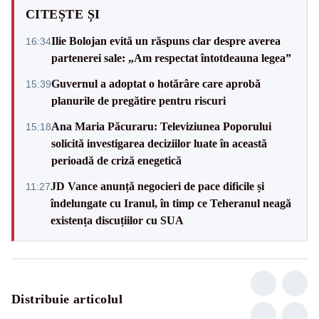
CITEȘTE ȘI
Ilie Bolojan evită un răspuns clar despre averea
16:34
partenerei sale: „Am respectat întotdeauna legea”
Guvernul a adoptat o hotărâre care aprobă
15:39
planurile de pregătire pentru riscuri
Ana Maria Păcuraru: Televiziunea Poporului
15:18
solicită investigarea deciziilor luate în această
perioadă de criză enegetică
JD Vance anunță negocieri de pace dificile și
11:27
îndelungate cu Iranul, în timp ce Teheranul neagă
existența discuțiilor cu SUA
Distribuie articolul