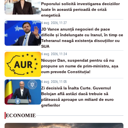
Poporului solicită investigarea deciziilor
luate în această perioadă de criză
enegetică
6 aug. 2026, 11:27
JD Vance anunță negocieri de pace
dificile și îndelungate cu Iranul, în timp ce
Teheranul neagă existența discuțiilor cu
SUA
6 aug. 2026, 11:24
Nicușor Dan, suspendat pentru că nu
propune un nume de prim-ministru, așa
cum prevede Constituția!
6 aug. 2026, 11:05
Zi decisivă la Înalta Curte. Guvernul
Bolojan află astăzi dacă trebuie să
plătească aproape un miliard de euro
grefierilor
ECONOMIE