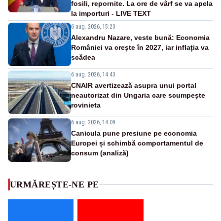
fosili, repornite. La ore de vârf se va apela
la importuri - LIVE TEXT
6 aug. 2026, 15:23
Alexandru Nazare, veste bună: Economia
României va crește în 2027, iar inflația va
scădea
6 aug. 2026, 14:43
CNAIR avertizează asupra unui portal
neautorizat din Ungaria care scumpește
rovinieta
6 aug. 2026, 14:09
Canicula pune presiune pe economia
Europei și schimbă comportamentul de
consum (analiză)
URMĂREȘTE-NE PE