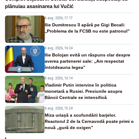
plănuiau asasinarea lui Vučić
6 aug. 2026, 17:17
Ilie Dumitrescu îl apără pe Gigi Becali:
„Problema de la FCSB nu este patronul”
6 aug. 2026, 16:34
Ilie Bolojan evită un răspuns clar despre
averea partenerei sale: „Am respectat
întotdeauna legea”
6 aug. 2026, 16:14
Vladimir Putin intervine în politica
monetară a Rusiei. Presiunile asupra
Băncii Centrale se intensifică
6 aug. 2026, 15:24
Miza uriașă a scufundării barjelor.
Reactorul 2 de la Cernavodă poate primi o
nouă „gură de oxigen”