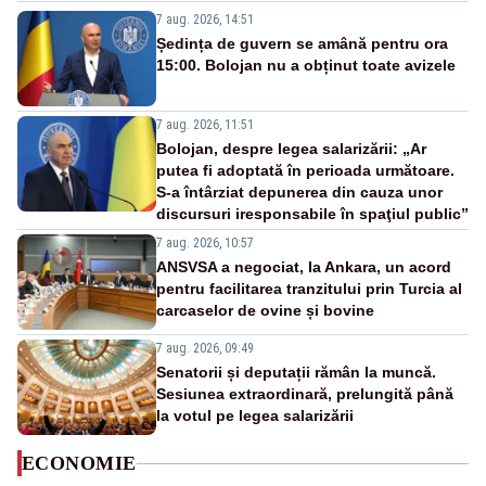
7 aug. 2026, 14:51
Ședința de guvern se amână pentru ora
15:00. Bolojan nu a obținut toate avizele
7 aug. 2026, 11:51
Bolojan, despre legea salarizării: „Ar
putea fi adoptată în perioada următoare.
S-a întârziat depunerea din cauza unor
discursuri iresponsabile în spaţiul public”
7 aug. 2026, 10:57
ANSVSA a negociat, la Ankara, un acord
pentru facilitarea tranzitului prin Turcia al
carcaselor de ovine și bovine
7 aug. 2026, 09:49
Senatorii și deputații rămân la muncă.
Sesiunea extraordinară, prelungită până
la votul pe legea salarizării
ECONOMIE