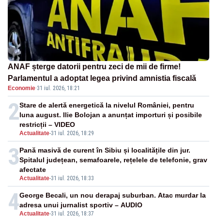
ANAF șterge datorii pentru zeci de mii de firme!
Parlamentul a adoptat legea privind amnistia fiscală
Economie
·
31 iul. 2026, 18:21
2
Stare de alertă energetică la nivelul României, pentru
luna august. Ilie Bolojan a anunțat importuri și posibile
restricții – VIDEO
Actualitate
-
31 iul. 2026, 18:29
3
Pană masivă de curent în Sibiu și localitățile din jur.
Spitalul județean, semafoarele, rețelele de telefonie, grav
afectate
Actualitate
-
31 iul. 2026, 18:33
4
George Becali, un nou derapaj suburban. Atac murdar la
adresa unui jurnalist sportiv – AUDIO
Actualitate
-
31 iul. 2026, 18:37