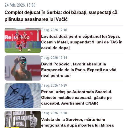
24 feb. 2026, 15:50
Complot dejucat în Serbia: doi bărbați, suspectați că
plănuiau asasinarea lui Vučić
7 aug. 2026, 17:16
Lovitură dură pentru căpitanul lui Sepsi.
Cosmin Matei, suspendat 9 luni de TAS în
cazul de dopaj
7 aug. 2026, 17:14
David Popovici, favorit absolut la
Europenele de la Paris. Experții nu văd
rival pentru aur
7 aug. 2026, 16:29
Pericol uriaș pe Autostrada Soarelui.
Obiecte metalice capcană, găsite pe
carosabil. Avertisment CNAIR
7 aug. 2026, 15:38
Vedeta de la Survivor, mărturisire
emoționantă după moartea lui Mircea