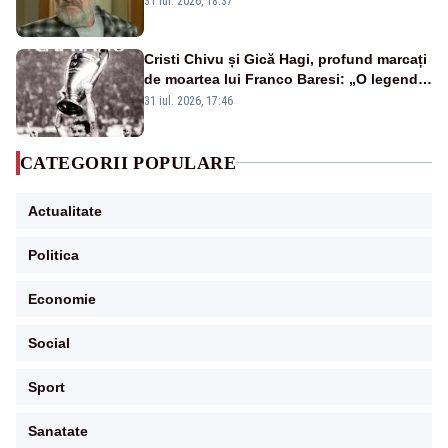
31 iul. 2026, 18:37
Cristi Chivu și Gică Hagi, profund marcați
de moartea lui Franco Baresi: „O legendă
a fotbalului mondial”
31 iul. 2026, 17:46
CATEGORII POPULARE
Actualitate
Politica
Economie
Social
Sport
Sanatate