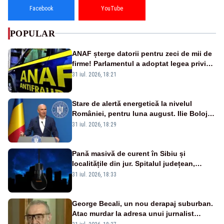
Facebook
YouTube
POPULAR
ANAF șterge datorii pentru zeci de mii de
firme! Parlamentul a adoptat legea privind
amnistia fiscală
31 iul. 2026, 18:21
Stare de alertă energetică la nivelul
României, pentru luna august. Ilie Bolojan
a anunțat importuri și posibile restricții –
31 iul. 2026, 18:29
VIDEO
Pană masivă de curent în Sibiu și
localitățile din jur. Spitalul județean,
semafoarele, rețelele de telefonie, grav
31 iul. 2026, 18:33
afectate
George Becali, un nou derapaj suburban.
Atac murdar la adresa unui jurnalist
sportiv – AUDIO