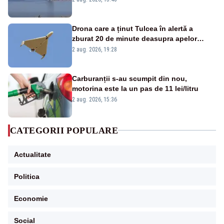
Drona care a ținut Tulcea în alertă a
zburat 20 de minute deasupra apelor
României. Au fost ridicate două F-16
2 aug. 2026, 19:28
Carburanții s-au scumpit din nou,
motorina este la un pas de 11 lei/litru
2 aug. 2026, 15:36
CATEGORII POPULARE
Actualitate
Politica
Economie
Social