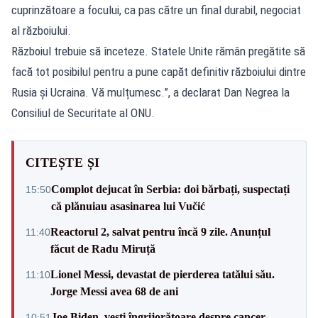
cuprinzătoare a focului, ca pas către un final durabil, negociat
al războiului.
Războiul trebuie să înceteze. Statele Unite rămân pregătite să
facă tot posibilul pentru a pune capăt definitiv războiului dintre
Rusia și Ucraina. Vă mulțumesc.”, a declarat Dan Negrea la
Consiliul de Securitate al ONU.
CITEȘTE ȘI
Complot dejucat în Serbia: doi bărbați, suspectați
15:50
că plănuiau asasinarea lui Vučić
Reactorul 2, salvat pentru încă 9 zile. Anunțul
11:40
făcut de Radu Miruță
Lionel Messi, devastat de pierderea tatălui său.
11:10
Jorge Messi avea 68 de ani
Joe Biden, vești îngrijorătoare despre cancer.
10:51