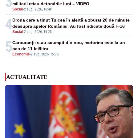
3
militarii reiau detonările luni – VIDEO
Social
-
2 aug. 2026, 15:48
4
Drona care a ținut Tulcea în alertă a zburat 20 de minute
deasupra apelor României. Au fost ridicate două F-16
Social
-
2 aug. 2026, 19:28
5
Carburanții s-au scumpit din nou, motorina este la un
pas de 11 lei/litru
Economie
-
2 aug. 2026, 15:36
ACTUALITATE