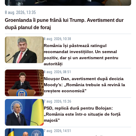
8 aug. 2026, 13:35
Groenlanda îi pune frână lui Trump. Avertisment dur
după planul de foraj
8 aug. 2026, 10:38
România își păstrează ratingul
recomandat investițiilor. Un semnal
pozitiv, dar și un avertisment pentru
autorități
8 aug. 2026, 08:51
Nicușor Dan, avertisment după decizia
Moody’s: „România trebuie să revină la
creștere economică”
7 aug. 2026, 15:26
PSD, replică dură pentru Bolojan:
„România este într-o situație de forță
majoră”
7 aug. 2026, 14:51