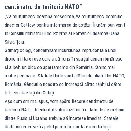
centimetru de teritoriu NATO”
„Vă mulțumesc, doamnă președintă, vă mulțumesc, domnule
director Gottow, pentru informarea de astăzi. Îi urăm bun venit
în Consiliu ministrului de externe al României, doamna Oana
Silvia Țoiu.
Stimați colegi, condamnăm incursiunea imprudentă a unei
drone militare ruse care a pătruns în spațiul aerian românesc
și a lovit un bloc de apartamente din România, rănind mai
multe persoane. Statele Unite sunt alături de aliatul lor NATO,
România. Gândurile noastre se îndreaptă către răniți și către
toți cei afectați din Galați.
Așa cum am mai spus, vom apăra fiecare centimetru de
teritoriu NATO. Incidentul subliniază încă o dată de ce războiul
dintre Rusia și Ucraina trebuie să înceteze imediat. Statele
Unite își reiterează apelul pentru o încetare imediată și