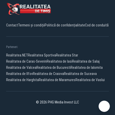
Contact
Termeni și condiții
Politică de confidențialitate
Cod de conduită
Parteneri:
Realitatea.NET
Realitatea Sportiva
Realitatea Star
Realitatea de Caras-Severin
Realitatea de Iasi
Realitatea de Salaj
Realitatea de Valcea
Realitatea de Bucuresti
Realitatea de Ialomita
Realitatea de Ilfov
Realitatea de Craiova
Realitatea de Suceava
Realitatea de Harghita
Realitatea de Maramures
Realitatea de Vaslui
© 2026 PHG Media Invest LLC
Facebook
YouTube