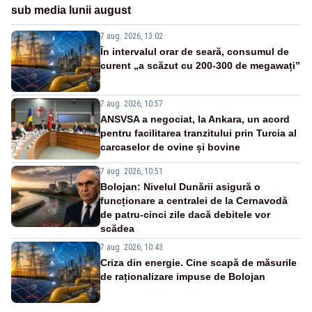
sub media lunii august
7 aug. 2026, 13:02
În intervalul orar de seară, consumul de
curent „a scăzut cu 200-300 de megawați”
7 aug. 2026, 10:57
ANSVSA a negociat, la Ankara, un acord
pentru facilitarea tranzitului prin Turcia al
carcaselor de ovine și bovine
7 aug. 2026, 10:51
Bolojan: Nivelul Dunării asigură o
funcționare a centralei de la Cernavodă
de patru-cinci zile dacă debitele vor
scădea
7 aug. 2026, 10:43
Criza din energie. Cine scapă de măsurile
de raționalizare impuse de Bolojan