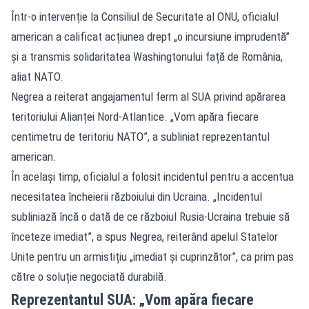
Într-o intervenție la Consiliul de Securitate al ONU, oficialul
american a calificat acțiunea drept „o incursiune imprudentă”
și a transmis solidaritatea Washingtonului față de România,
aliat NATO.
Negrea a reiterat angajamentul ferm al SUA privind apărarea
teritoriului Alianței Nord-Atlantice. „Vom apăra fiecare
centimetru de teritoriu NATO”, a subliniat reprezentantul
american.
În același timp, oficialul a folosit incidentul pentru a accentua
necesitatea încheierii războiului din Ucraina. „Incidentul
subliniază încă o dată de ce războiul Rusia-Ucraina trebuie să
înceteze imediat”, a spus Negrea, reiterând apelul Statelor
Unite pentru un armistițiu „imediat și cuprinzător”, ca prim pas
către o soluție negociată durabilă.
Reprezentantul SUA: „Vom apăra fiecare