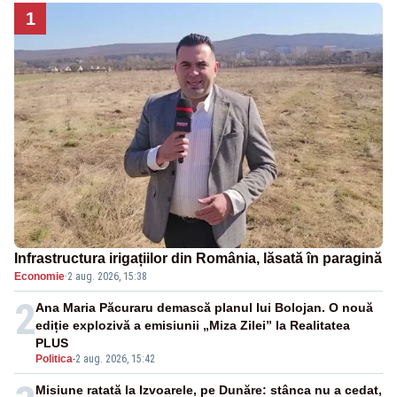
1
Infrastructura irigațiilor din România, lăsată în paragină
Economie
·
2 aug. 2026, 15:38
2
Ana Maria Păcuraru demască planul lui Bolojan. O nouă
ediție explozivă a emisiunii „Miza Zilei” la Realitatea
PLUS
Politica
-
2 aug. 2026, 15:42
Misiune ratată la Izvoarele, pe Dunăre: stânca nu a cedat,