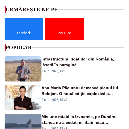
URMĂREȘTE-NE PE
Facebook
YouTube
POPULAR
Infrastructura irigațiilor din România,
lăsată în paragină
2 aug. 2026, 15:38
Ana Maria Păcuraru demască planul lui
Bolojan. O nouă ediție explozivă a
emisiunii „Miza Zilei” la Realitatea PLUS
2 aug. 2026, 15:42
Misiune ratată la Izvoarele, pe Dunăre:
stânca nu a cedat, militarii reiau
detonările luni – VIDEO
2 aug. 2026, 15:48