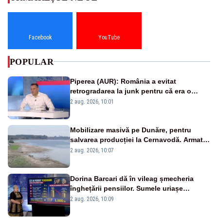
Facebook
YouTube
POPULAR
Piperea (AUR): România a evitat
retrogradarea la junk pentru că era o
catastrofă pentru bănci și fondurile de
2 aug. 2026, 10:01
pensii
Mobilizare masivă pe Dunăre, pentru
salvarea producției la Cernavodă. Armata
va detona o stâncă și va devia apa
2 aug. 2026, 10:07
fluviului - IMAGINI AERIENE
Dorina Barcari dă în vileag șmecheria
înghețării pensiilor. Sumele uriașe
pierdute de fiecare român
2 aug. 2026, 10:09