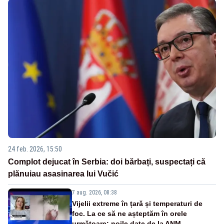
24 feb. 2026, 15:50
Complot dejucat în Serbia: doi bărbați, suspectați că
plănuiau asasinarea lui Vučić
7 aug. 2026, 08:38
Vijelii extreme în țară și temperaturi de
foc. La ce să ne așteptăm în orele
următoare: noile date de la ANM