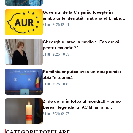
Guvernul de la Chișinău lovește în
simbolurile identității naționale! Limba
română nu se economisește! Limba
31 iul. 2026, 09:51
română se sărbătorește!
Gheorghiu, atac la medici: „Fac grevă
pentru majorări?”
31 iul. 2026, 10:35
România ar putea avea un nou premier
abia în toamnă
31 iul. 2026, 10:40
Zi de doliu în fotbalul mondial! Franco
Baresi, legenda lui AC Milan și a
naționalei Italiei, a murit
31 iul. 2026, 09:27
CATEGORII POPULARE