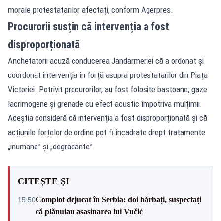
morale protestatarilor afectați, conform Agerpres.
Procurorii susțin că intervenția a fost
disproporționată
Anchetatorii acuză conducerea Jandarmeriei că a ordonat și
coordonat intervenția în forță asupra protestatarilor din Piața
Victoriei. Potrivit procurorilor, au fost folosite bastoane, gaze
lacrimogene și grenade cu efect acustic împotriva mulțimii.
Aceștia consideră că intervenția a fost disproporționată și că
acțiunile forțelor de ordine pot fi încadrate drept tratamente
„inumane” și „degradante”.
CITEȘTE ȘI
Complot dejucat în Serbia: doi bărbați, suspectați
15:50
că plănuiau asasinarea lui Vučić