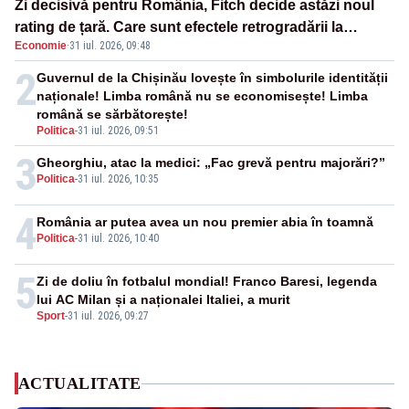
Zi decisivă pentru România, Fitch decide astăzi noul
rating de țară. Care sunt efectele retrogradării la
Economie
·
31 iul. 2026, 09:48
categoria „junk”
2
Guvernul de la Chișinău lovește în simbolurile identității
naționale! Limba română nu se economisește! Limba
română se sărbătorește!
Politica
-
31 iul. 2026, 09:51
3
Gheorghiu, atac la medici: „Fac grevă pentru majorări?”
Politica
-
31 iul. 2026, 10:35
4
România ar putea avea un nou premier abia în toamnă
Politica
-
31 iul. 2026, 10:40
5
Zi de doliu în fotbalul mondial! Franco Baresi, legenda
lui AC Milan și a naționalei Italiei, a murit
Sport
-
31 iul. 2026, 09:27
ACTUALITATE