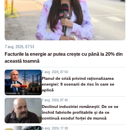
7 aug. 2026, 07:53
Facturile la energie ar putea crește cu până la 20% din
această toamnă
7 aug. 2026, 07:50
Planul de criză privind raționalizarea
energiei: 9 scenarii de risc în care se
aplică
7 aug. 2026, 07:45
Declinul industriei românești: De ce se
închid fabricile profitabile și de ce
continuă exodul forței de muncă
6 aug. 2026, 17:38