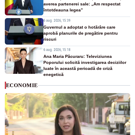
averea partenerei sale: „Am respectat
întotdeauna legea”
6 aug. 2026, 15:39
Guvernul a adoptat o hotărâre care
aprobă planurile de pregătire pentru
riscuri
6 aug. 2026, 15:18
Ana Maria Păcuraru: Televiziunea
Poporului solicită investigarea deciziilor
luate în această perioadă de criză
enegetică
ECONOMIE