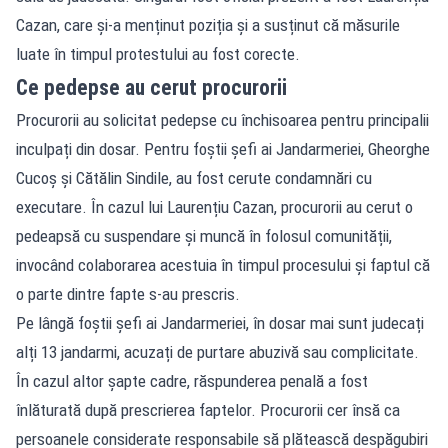
Cazan, care și-a menținut poziția și a susținut că măsurile
luate în timpul protestului au fost corecte.
Ce pedepse au cerut procurorii
Procurorii au solicitat pedepse cu închisoarea pentru principalii
inculpați din dosar. Pentru foștii șefi ai Jandarmeriei, Gheorghe
Cucoș și Cătălin Sindile, au fost cerute condamnări cu
executare. În cazul lui Laurențiu Cazan, procurorii au cerut o
pedeapsă cu suspendare și muncă în folosul comunității,
invocând colaborarea acestuia în timpul procesului și faptul că
o parte dintre fapte s-au prescris.
Pe lângă foștii șefi ai Jandarmeriei, în dosar mai sunt judecați
alți 13 jandarmi, acuzați de purtare abuzivă sau complicitate.
În cazul altor șapte cadre, răspunderea penală a fost
înlăturată după prescrierea faptelor. Procurorii cer însă ca
persoanele considerate responsabile să plătească despăgubiri