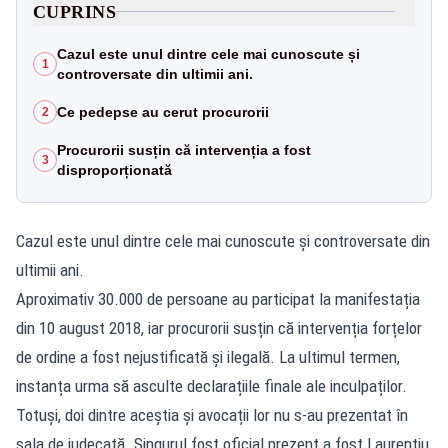
CUPRINS
Cazul este unul dintre cele mai cunoscute și
1
controversate din ultimii ani.
Ce pedepse au cerut procurorii
2
Procurorii susțin că intervenția a fost
3
disproporționată
Cazul este unul dintre cele mai cunoscute și controversate din
ultimii ani.
Aproximativ 30.000 de persoane au participat la manifestația
din 10 august 2018, iar procurorii susțin că intervenția forțelor
de ordine a fost nejustificată și ilegală. La ultimul termen,
instanța urma să asculte declarațiile finale ale inculpaților.
Totuși, doi dintre aceștia și avocații lor nu s-au prezentat în
sala de judecată. Singurul fost oficial prezent a fost Laurențiu