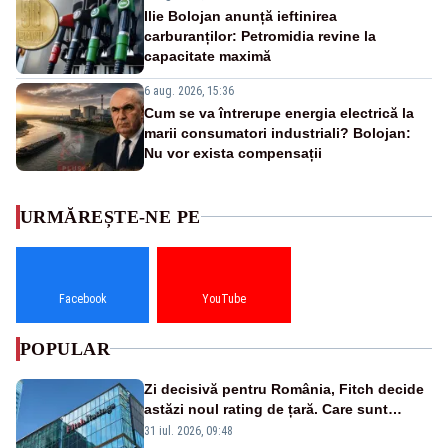
Ilie Bolojan anunță ieftinirea
carburanților: Petromidia revine la
capacitate maximă
6 aug. 2026, 15:36
Cum se va întrerupe energia electrică la
marii consumatori industriali? Bolojan:
Nu vor exista compensații
URMĂREȘTE-NE PE
Facebook
YouTube
POPULAR
Zi decisivă pentru România, Fitch decide
astăzi noul rating de țară. Care sunt
efectele retrogradării la categoria „junk”
31 iul. 2026, 09:48