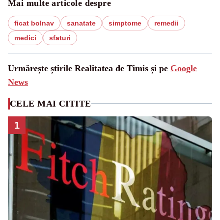
Mai multe articole despre
ficat bolnav
sanatate
simptome
remedii
medici
sfaturi
Urmărește știrile Realitatea de Timis și pe
Google
News
CELE MAI CITITE
1