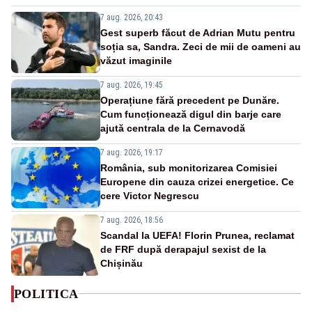
7 aug. 2026, 20:43
Gest superb făcut de Adrian Mutu pentru
soția sa, Sandra. Zeci de mii de oameni au
văzut imaginile
7 aug. 2026, 19:45
Operațiune fără precedent pe Dunăre.
Cum funcționează digul din barje care
ajută centrala de la Cernavodă
7 aug. 2026, 19:17
România, sub monitorizarea Comisiei
Europene din cauza crizei energetice. Ce
cere Victor Negrescu
7 aug. 2026, 18:56
Scandal la UEFA! Florin Prunea, reclamat
de FRF după derapajul sexist de la
Chișinău
POLITICA