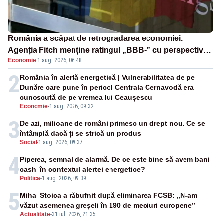
România a scăpat de retrogradarea economiei.
Agenția Fitch menține ratingul „BBB-” cu perspectivă
Economie
·
1 aug. 2026, 06:48
negativă
2
România în alertă energetică | Vulnerabilitatea de pe
Dunăre care pune în pericol Centrala Cernavodă era
cunoscută de pe vremea lui Ceaușescu
Economie
-
1 aug. 2026, 09:32
3
De azi, milioane de români primesc un drept nou. Ce se
întâmplă dacă ți se strică un produs
Social
-
1 aug. 2026, 09:37
4
Piperea, semnal de alarmă. De ce este bine să avem bani
cash, în contextul alertei energetice?
Politica
-
1 aug. 2026, 09:39
5
Mihai Stoica a răbufnit după eliminarea FCSB: „N-am
văzut asemenea greșeli în 190 de meciuri europene”
Actualitate
-
31 iul. 2026, 21:35