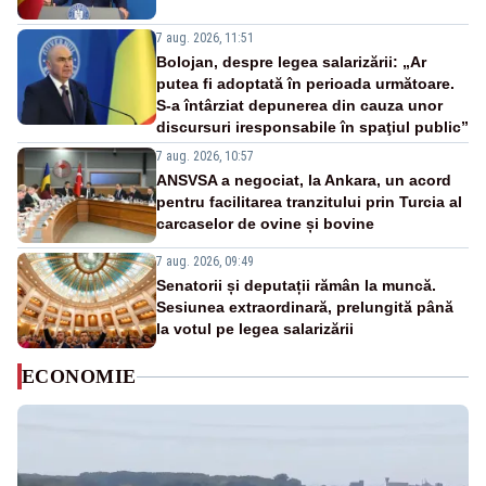
7 aug. 2026, 11:51
Bolojan, despre legea salarizării: „Ar
putea fi adoptată în perioada următoare.
S-a întârziat depunerea din cauza unor
discursuri iresponsabile în spaţiul public”
7 aug. 2026, 10:57
ANSVSA a negociat, la Ankara, un acord
pentru facilitarea tranzitului prin Turcia al
carcaselor de ovine și bovine
7 aug. 2026, 09:49
Senatorii și deputații rămân la muncă.
Sesiunea extraordinară, prelungită până
la votul pe legea salarizării
ECONOMIE