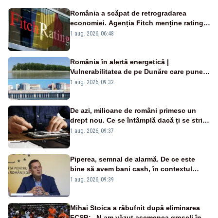
România a scăpat de retrogradarea
economiei. Agenția Fitch menține ratingul
„BBB-” cu perspectivă negativă
1 aug. 2026, 06:48
România în alertă energetică |
Vulnerabilitatea de pe Dunăre care pune
în pericol Centrala Cernavodă era
1 aug. 2026, 09:32
cunoscută de pe vremea lui Ceaușescu
De azi, milioane de români primesc un
drept nou. Ce se întâmplă dacă ți se strică
un produs
1 aug. 2026, 09:37
Piperea, semnal de alarmă. De ce este
bine să avem bani cash, în contextul
alertei energetice?
1 aug. 2026, 09:39
Mihai Stoica a răbufnit după eliminarea
FCSB: „N-am văzut asemenea greșeli în