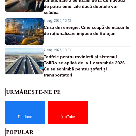
funcționare a centralei de la Cernavodă
de patru-cinci zile dacă debitele vor
scădea
7 aug. 2026, 10:43
Criza din energie. Cine scapă de măsurile
de raționalizare impuse de Bolojan
7 aug. 2026, 10:01
Tarifele pentru rovinietă și sistemul
TollRo se aplică de la 1 octombrie 2026.
Ce se schimbă pentru șoferi și
transportatori
URMĂREȘTE-NE PE
Facebook
YouTube
POPULAR