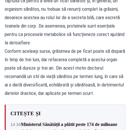
faptului că pentru a avea un ficat sănătos și, în general, un
organism sănătos, nu trebuie să renunți complet la grăsimi,
deoarece acestea au rolul lor de a secreta bilă, care excretă
toxinele din corp. De asemenea, proteinele sunt esențiale
pentru ca procesele metabolice să funcționeze corect ajutând
la detoxifiere.
Conform aceleași surse, grăsimea de pe ficat poate să dispară
în timp de trei luni, dar refacerea completă a acestui organ
poate să dureze și trei an. Din acest motiv doctorul
recomandă un stil de viață sănătos pe termen lung, în care să
ai o dietă diversificată, echilibrată și sănătoasă, în detrimentul
dietelor drastice, dar aplicate pe termen scurt.
CITEȘTE ȘI
Ministerul Sănătății a plătit peste 174 de milioane
14:34