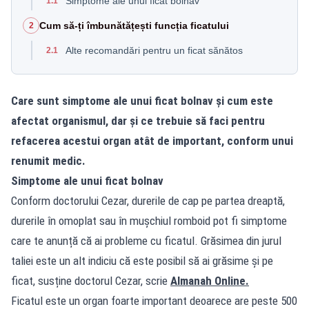
Simptome ale unui ficat bolnav
1.1
Cum să-ți îmbunătățești funcția ficatului
2
Alte recomandări pentru un ficat sănătos
2.1
Care sunt simptome ale unui ficat bolnav și cum este
afectat organismul, dar și ce trebuie să faci pentru
refacerea acestui organ atât de important, conform unui
renumit medic.
Simptome ale unui ficat bolnav
Conform doctorului Cezar, durerile de cap pe partea dreaptă,
durerile în omoplat sau în mușchiul romboid pot fi simptome
care te anunță că ai probleme cu ficatul. Grăsimea din jurul
taliei este un alt indiciu că este posibil să ai grăsime și pe
ficat, susține doctorul Cezar, scrie
Almanah Online.
Ficatul este un organ foarte important deoarece are peste 500