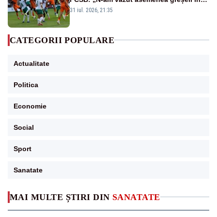
190 de meciuri europene”
31 iul. 2026, 21:35
CATEGORII POPULARE
Actualitate
Politica
Economie
Social
Sport
Sanatate
MAI MULTE ȘTIRI DIN
SANATATE