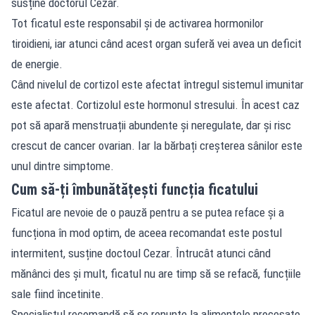
susține doctorul Cezar.
Tot ficatul este responsabil și de activarea hormonilor
tiroidieni, iar atunci când acest organ suferă vei avea un deficit
de energie.
Când nivelul de cortizol este afectat întregul sistemul imunitar
este afectat. Cortizolul este hormonul stresului. În acest caz
pot să apară menstruații abundente și neregulate, dar și risc
crescut de cancer ovarian. Iar la bărbați creșterea sânilor este
unul dintre simptome.
Cum să-ți îmbunătățești funcția ficatului
Ficatul are nevoie de o pauză pentru a se putea reface și a
funcționa în mod optim, de aceea recomandat este postul
intermitent, susține doctoul Cezar. Întrucât atunci când
mănânci des și mult, ficatul nu are timp să se refacă, funcțiile
sale fiind încetinite.
Specialistul recomandă să se renunțe la alimentele procesate