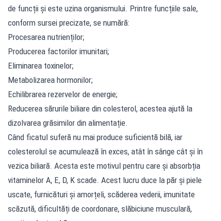
de funcții și este uzina organismului. Printre funcțiile sale,
conform sursei precizate, se numără:
Procesarea nutrienților;
Producerea factorilor imunitari;
Eliminarea toxinelor;
Metabolizarea hormonilor;
Echilibrarea rezervelor de energie;
Reducerea sărurile biliare din colesterol, acestea ajută la
dizolvarea grăsimilor din alimentație.
Când ficatul suferă nu mai produce suficientă bilă, iar
colesterolul se acumulează în exces, atât în sânge cât și în
vezica biliară. Acesta este motivul pentru care și absorbția
vitaminelor A, E, D, K scade. Acest lucru duce la păr și piele
uscate, furnicături și amorțeli, scăderea vederii, imunitate
scăzută, dificultăți de coordonare, slăbiciune musculară,