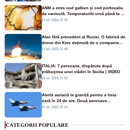
ANM a emis cod galben și cod portocaliu
de caniculă. Temperaturile urcă până la 38
de grade, iar nopțile devin tropicale
31 iul. 2026, 07:39
Atac fără precedent al Rusiei. O fabrică de
drone din Kiev deținută de o companie
americană, distrusă de o rachetă
31 iul. 2026, 07:40
rusească
ITALIA: 7 persoane, dispărute după
prăbușirea unei clădiri în Sicilia | VIDEO
31 iul. 2026, 07:50
Alertă aeriană la graniță pentru a treia
oară în 24 de ore. Două aeronave
Eurofighter britanice au fost ridicate de la
31 iul. 2026, 07:24
sol
CATEGORII POPULARE