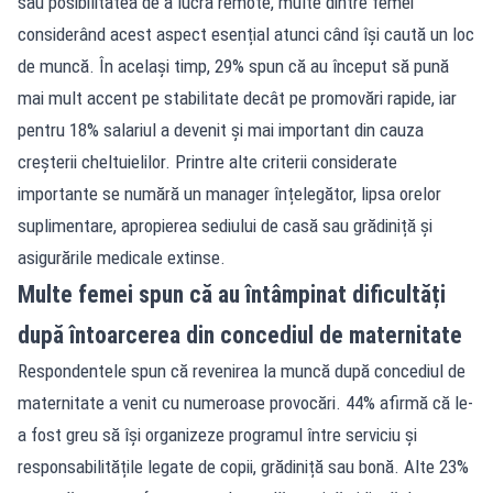
sau posibilitatea de a lucra remote, multe dintre femei
considerând acest aspect esențial atunci când își caută un loc
de muncă. În același timp, 29% spun că au început să pună
mai mult accent pe stabilitate decât pe promovări rapide, iar
pentru 18% salariul a devenit și mai important din cauza
creșterii cheltuielilor. Printre alte criterii considerate
importante se numără un manager înțelegător, lipsa orelor
suplimentare, apropierea sediului de casă sau grădiniță și
asigurările medicale extinse.
Multe femei spun că au întâmpinat dificultăți
după întoarcerea din concediul de maternitate
Respondentele spun că revenirea la muncă după concediul de
maternitate a venit cu numeroase provocări. 44% afirmă că le-
a fost greu să își organizeze programul între serviciu și
responsabilitățile legate de copii, grădiniță sau bonă. Alte 23%