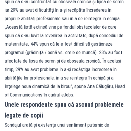
spun că s-au confruntat cu oboseală cronică și lipsă de somn,
iar 29% au avut dificultăți în a-și recăpăta încrederea în
propriile abilități profesionale sau în a se reintegra în echipă.
„Această listă extinsă vine pe fondul obstacolelor de care
spun că s-au lovit la revenirea în activitate, după concediul de
maternitate. 44% spun că le-a fost dificil să gestioneze
programul (grădiniță / bonă vs. orele de muncă). 23% au fost
afectate de lipsa de somn și de oboseala cronică. În același
timp, 29% au avut probleme în a-și recâștiga încrederea în
abilitățile lor profesionale, în a se reintegra în echipă și a
înțelege noua dinamică de la birou”, spune Ana Călugăru, Head
of Communications în cadrul eJobs.
Unele respondente spun că ascund problemele
legate de copii
Sondajul arată și existența unui sentiment puternic de