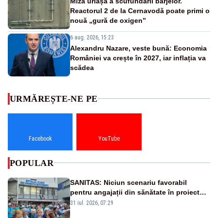
Miza uriașă a scufundării barjelor.
Reactorul 2 de la Cernavodă poate primi o
nouă „gură de oxigen”
6 aug. 2026, 15:23
Alexandru Nazare, veste bună: Economia
României va crește în 2027, iar inflația va
scădea
URMĂREȘTE-NE PE
Facebook
YouTube
POPULAR
SANITAS: Niciun scenariu favorabil
pentru angajații din sănătate în proiectul
Legii salarizării
31 iul. 2026, 07:29