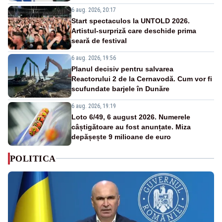
6 aug. 2026, 20:17
Start spectaculos la UNTOLD 2026.
Artistul-surpriză care deschide prima
seară de festival
6 aug. 2026, 19:56
Planul decisiv pentru salvarea
Reactorului 2 de la Cernavodă. Cum vor fi
scufundate barjele în Dunăre
6 aug. 2026, 19:19
Loto 6/49, 6 august 2026. Numerele
câștigătoare au fost anunțate. Miza
depășește 9 milioane de euro
POLITICA