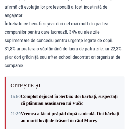
afirmă că evoluția lor profesională a fost încetinită de
angajator.
Întrebate ce beneficii și-ar dori cel mai mult din partea
companiilor pentru care lucrează, 34% au ales zile
suplimentare de concediu pentru urgențe legate de copii,
31,8% ar prefera o săptămână de lucru de patru zile, iar 22,3%
și-ar dori grădiniță sau after-school decontat ori organizat de
companie.
CITEȘTE ȘI
Complot dejucat în Serbia: doi bărbați, suspectați
15:50
că plănuiau asasinarea lui Vučić
Vremea a făcut prăpăd după caniculă. Doi bărbați
21:39
au murit loviți de trăsnet în râul Mureș