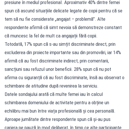
presiune în mediul profesional. Aproximativ 40% dintre femei
spun că ascund situațiile delicate legate de copii pentru că se
tem să nu fie considerate „angajat – problemă”. Alte
respondente afirmă că simt nevoia să demonstreze constant
că muncesc la fel de mult ca angajații fără copii.
Totodată, 17% spun că s-au simțit discriminate direct, prin
excluderea din proiecte importante sau din promovări, iar 14%
afirmă că au fost discriminate indirect, prin comentarii,
sancțiuni sau refuzul unor beneficii. 28% spun că nu pot
afirma cu siguranță că au fost discriminate, însă au observat o
schimbare de atitudine după revenirea la serviciu.
Datele sondajului arată că multe femei iau în calcul
schimbarea domeniului de activitate pentru a obține un
echilibru mai bun între viața profesională și cea personală.
Aproape jumătate dintre respondente spun că și-au pus
cariera pe pauză în mod deliberat, în timp ce alte participante