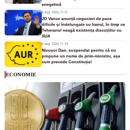
enegetică
6 aug. 2026, 11:27
JD Vance anunță negocieri de pace
dificile și îndelungate cu Iranul, în timp ce
Teheranul neagă existența discuțiilor cu
SUA
6 aug. 2026, 11:24
Nicușor Dan, suspendat pentru că nu
propune un nume de prim-ministru, așa
cum prevede Constituția!
ECONOMIE