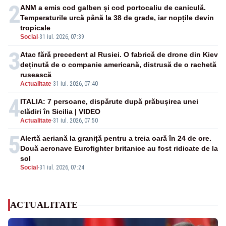
2
ANM a emis cod galben și cod portocaliu de caniculă.
Temperaturile urcă până la 38 de grade, iar nopțile devin
tropicale
Social
-
31 iul. 2026, 07:39
3
Atac fără precedent al Rusiei. O fabrică de drone din Kiev
deținută de o companie americană, distrusă de o rachetă
rusească
Actualitate
-
31 iul. 2026, 07:40
4
ITALIA: 7 persoane, dispărute după prăbușirea unei
clădiri în Sicilia | VIDEO
Actualitate
-
31 iul. 2026, 07:50
5
Alertă aeriană la graniță pentru a treia oară în 24 de ore.
Două aeronave Eurofighter britanice au fost ridicate de la
sol
Social
-
31 iul. 2026, 07:24
ACTUALITATE