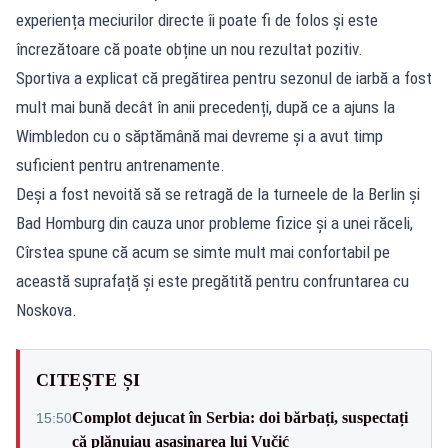
experiența meciurilor directe îi poate fi de folos și este
încrezătoare că poate obține un nou rezultat pozitiv.
Sportiva a explicat că pregătirea pentru sezonul de iarbă a fost
mult mai bună decât în anii precedenți, după ce a ajuns la
Wimbledon cu o săptămână mai devreme și a avut timp
suficient pentru antrenamente.
Deși a fost nevoită să se retragă de la turneele de la Berlin și
Bad Homburg din cauza unor probleme fizice și a unei răceli,
Cîrstea spune că acum se simte mult mai confortabil pe
această suprafață și este pregătită pentru confruntarea cu
Noskova.
CITEȘTE ȘI
Complot dejucat în Serbia: doi bărbați, suspectați
15:50
că plănuiau asasinarea lui Vučić