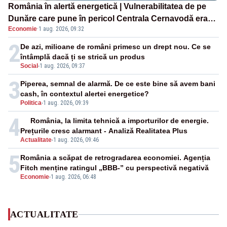
România în alertă energetică | Vulnerabilitatea de pe
Dunăre care pune în pericol Centrala Cernavodă era
Economie
·
1 aug. 2026, 09:32
cunoscută de pe vremea lui Ceaușescu
2
De azi, milioane de români primesc un drept nou. Ce se
întâmplă dacă ți se strică un produs
Social
-
1 aug. 2026, 09:37
3
Piperea, semnal de alarmă. De ce este bine să avem bani
cash, în contextul alertei energetice?
Politica
-
1 aug. 2026, 09:39
4
România, la limita tehnică a importurilor de energie.
Prețurile cresc alarmant - Analiză Realitatea Plus
Actualitate
-
1 aug. 2026, 09:46
5
România a scăpat de retrogradarea economiei. Agenția
Fitch menține ratingul „BBB-” cu perspectivă negativă
Economie
-
1 aug. 2026, 06:48
ACTUALITATE