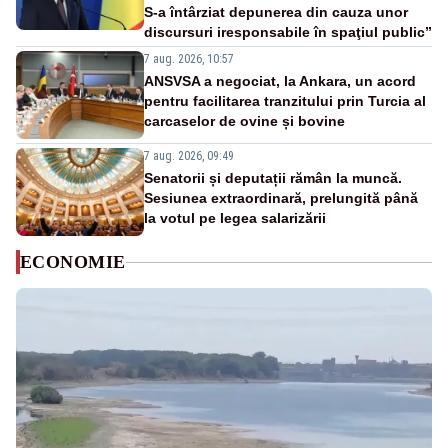
S-a întârziat depunerea din cauza unor
discursuri iresponsabile în spaţiul public”
7 aug. 2026, 10:57
ANSVSA a negociat, la Ankara, un acord
pentru facilitarea tranzitului prin Turcia al
carcaselor de ovine și bovine
7 aug. 2026, 09:49
Senatorii și deputații rămân la muncă.
Sesiunea extraordinară, prelungită până
la votul pe legea salarizării
ECONOMIE