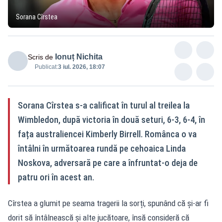
Sorana Cîrstea
Ionuț Nichita
Scris de
Publicat:
3 iul. 2026, 18:07
Sorana Cîrstea s-a calificat în turul al treilea la
Wimbledon, după victoria în două seturi, 6-3, 6-4, în
fața australiencei Kimberly Birrell. Românca o va
întâlni în următoarea rundă pe cehoaica Linda
Noskova, adversară pe care a înfruntat-o deja de
patru ori în acest an.
Cîrstea a glumit pe seama tragerii la sorți, spunând că și-ar fi
dorit să întâlnească și alte jucătoare, însă consideră că