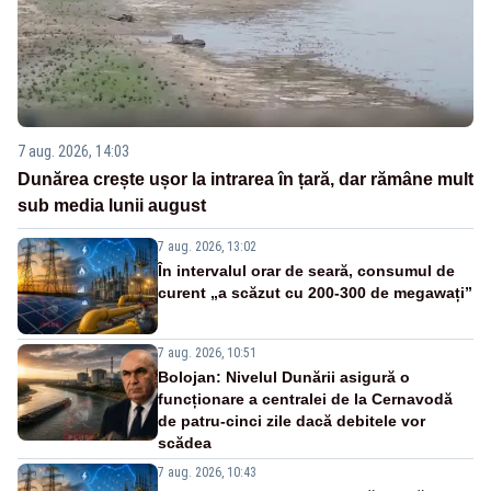
7 aug. 2026, 14:03
Dunărea crește ușor la intrarea în țară, dar rămâne mult
sub media lunii august
7 aug. 2026, 13:02
În intervalul orar de seară, consumul de
curent „a scăzut cu 200-300 de megawați”
7 aug. 2026, 10:51
Bolojan: Nivelul Dunării asigură o
funcționare a centralei de la Cernavodă
de patru-cinci zile dacă debitele vor
scădea
7 aug. 2026, 10:43