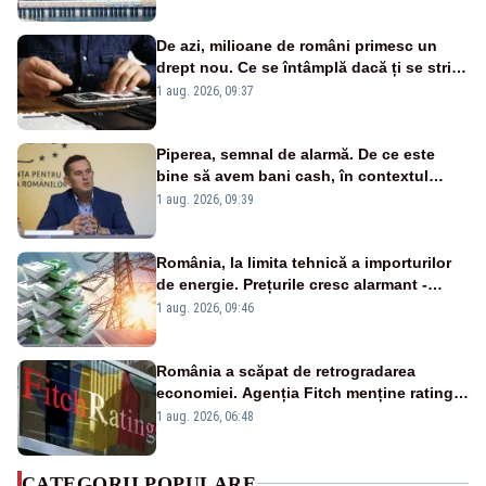
cunoscută de pe vremea lui Ceaușescu
De azi, milioane de români primesc un
drept nou. Ce se întâmplă dacă ți se strică
un produs
1 aug. 2026, 09:37
Piperea, semnal de alarmă. De ce este
bine să avem bani cash, în contextul
alertei energetice?
1 aug. 2026, 09:39
România, la limita tehnică a importurilor
de energie. Prețurile cresc alarmant -
Analiză Realitatea Plus
1 aug. 2026, 09:46
România a scăpat de retrogradarea
economiei. Agenția Fitch menține ratingul
„BBB-” cu perspectivă negativă
1 aug. 2026, 06:48
CATEGORII POPULARE