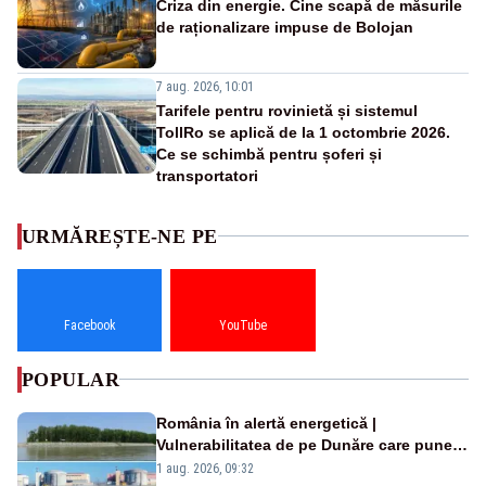
Criza din energie. Cine scapă de măsurile
de raționalizare impuse de Bolojan
7 aug. 2026, 10:01
Tarifele pentru rovinietă și sistemul
TollRo se aplică de la 1 octombrie 2026.
Ce se schimbă pentru șoferi și
transportatori
URMĂREȘTE-NE PE
Facebook
YouTube
POPULAR
România în alertă energetică |
Vulnerabilitatea de pe Dunăre care pune
în pericol Centrala Cernavodă era
1 aug. 2026, 09:32