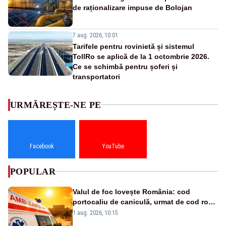
de raționalizare impuse de Bolojan
7 aug. 2026, 10:01
Tarifele pentru rovinietă și sistemul
TollRo se aplică de la 1 octombrie 2026.
Ce se schimbă pentru șoferi și
transportatori
URMĂREȘTE-NE PE
Facebook
YouTube
POPULAR
Valul de foc lovește România: cod
portocaliu de caniculă, urmat de cod roșu
duminică. Temperaturile urcă spre 40°C
1 aug. 2026, 10:15