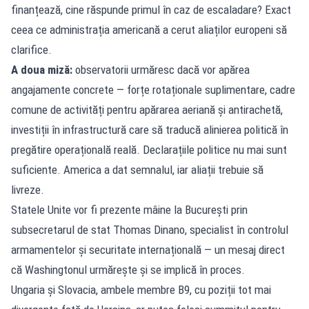
finanțează, cine răspunde primul în caz de escaladare? Exact
ceea ce administrația americană a cerut aliaților europeni să
clarifice.
A doua miză:
observatorii urmăresc dacă vor apărea
angajamente concrete — forțe rotaționale suplimentare, cadre
comune de activități pentru apărarea aeriană și antirachetă,
investiții în infrastructură care să traducă alinierea politică în
pregătire operațională reală. Declarațiile politice nu mai sunt
suficiente. America a dat semnalul, iar aliații trebuie să
livreze.
Statele Unite vor fi prezente mâine la București prin
subsecretarul de stat Thomas Dinano, specialist în controlul
armamentelor și securitate internațională — un mesaj direct
că Washingtonul urmărește și se implică în proces.
Ungaria și Slovacia, ambele membre B9, cu poziții tot mai