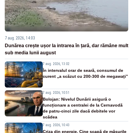
7 aug. 2026, 14:03
Dunărea crește ușor la intrarea în țară, dar rămâne mult
sub media lunii august
7 aug. 2026, 13:02
În intervalul orar de seară, consumul de
curent „a scăzut cu 200-300 de megawați”
7 aug. 2026, 10:51
Bolojan: Nivelul Dunării asigură o
funcționare a centralei de la Cernavodă
de patru-cinci zile dacă debitele vor
scădea
7 aug. 2026, 10:43
Criza din energie. Cine scapă de măsurile