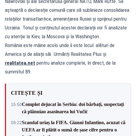
Nawrovski și ale secretarului general NATO, Mark Rutte. Se
așteaptă o declarație comună care să sublinieze consolidarea
relațiilor transatlantice, amenințarea Rusiei și sprijinul pentru
Ucraina. Tonul și conținutul acestei declarații vor fi analizate
cu atenție la Kiev, la Moscova și la Washington.
România este mâine acolo unde îi este locul: alături de
America și de aliații săi. Urmăriți Realitatea Plus și
realitatea.net
pentru analize complete, în direct, de la
summitul B9.
CITEȘTE ȘI
Complot dejucat în Serbia: doi bărbați, suspectați
15:50
că plănuiau asasinarea lui Vučić
Scandal uriaș la FIFA. Gianni Infantino, acuzat că
09:22
UEFA ar fi plătit o sumă de șase cifre pentru o