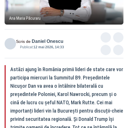
Ana Maria Păcuraru
Daniel Onescu
Scris de
Publicat:
12 mai 2026, 14:33
Astăzi ajung în România primii lideri de state care vor
participa miercuri la Summitul B9. Președintele
Nicușor Dan va avea o întâlnire bilaterală cu
președintele Poloniei, Karol Nawrocki, precum și o
cină de lucru cu șeful NATO, Mark Rutte. Cei mai
importanți lideri vin la București pentru discuții‑cheie
privind securitatea regională. Și Donald Trump își
trimite oamenii de încredere. Tot ce se întâmplă la