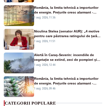
România, la limita tehnică a importurilor
de energie. Prețurile cresc alarmant -
Analiză Realitatea Plus
1 aug. 2026, 11:36
Niculina Stelea (senator AUR): „4 motive
pentru care păstrarea ratingului de țară
nu este o reușită pentru Guvernul
1 aug. 2026, 11:51
Bolojan”
Alertă în Caraș-Severin: incendiile de
vegetație se extind, zeci de pompieri și
silvicultori se luptă cu flăcările - VIDEO
1 aug. 2026, 12:44
România, la limita tehnică a importurilor
de energie. Prețurile cresc alarmant -
Analiză Realitatea Plus
1 aug. 2026, 09:46
CATEGORII POPULARE