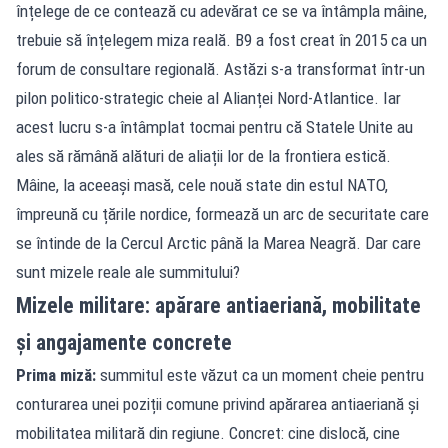
înțelege de ce contează cu adevărat ce se va întâmpla mâine,
trebuie să înțelegem miza reală. B9 a fost creat în 2015 ca un
forum de consultare regională. Astăzi s-a transformat într-un
pilon politico‑strategic cheie al Alianței Nord‑Atlantice. Iar
acest lucru s-a întâmplat tocmai pentru că Statele Unite au
ales să rămână alături de aliații lor de la frontiera estică.
Mâine, la aceeași masă, cele nouă state din estul NATO,
împreună cu țările nordice, formează un arc de securitate care
se întinde de la Cercul Arctic până la Marea Neagră. Dar care
sunt mizele reale ale summitului?
Mizele militare: apărare antiaeriană, mobilitate
și angajamente concrete
Prima miză:
summitul este văzut ca un moment cheie pentru
conturarea unei poziții comune privind apărarea antiaeriană și
mobilitatea militară din regiune. Concret: cine dislocă, cine