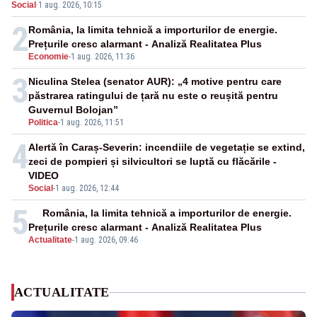
Social
·
1 aug. 2026, 10:15
urcă spre 40°C
2
România, la limita tehnică a importurilor de energie.
Prețurile cresc alarmant - Analiză Realitatea Plus
Economie
-
1 aug. 2026, 11:36
3
Niculina Stelea (senator AUR): „4 motive pentru care
păstrarea ratingului de țară nu este o reușită pentru
Guvernul Bolojan”
Politica
-
1 aug. 2026, 11:51
4
Alertă în Caraș-Severin: incendiile de vegetație se extind,
zeci de pompieri și silvicultori se luptă cu flăcările -
VIDEO
Social
-
1 aug. 2026, 12:44
5
România, la limita tehnică a importurilor de energie.
Prețurile cresc alarmant - Analiză Realitatea Plus
Actualitate
-
1 aug. 2026, 09:46
ACTUALITATE