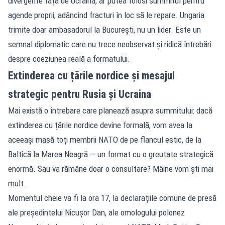
divergente față de Ucraina, ar putea folosi summitul pentru
agende proprii, adâncind fracturi în loc să le repare. Ungaria
trimite doar ambasadorul la București, nu un lider. Este un
semnal diplomatic care nu trece neobservat și ridică întrebări
despre coeziunea reală a formatului.
Extinderea cu țările nordice și mesajul
strategic pentru Rusia și Ucraina
Mai există o întrebare care planează asupra summitului: dacă
extinderea cu țările nordice devine formală, vom avea la
aceeași masă toți membrii NATO de pe flancul estic, de la
Baltică la Marea Neagră — un format cu o greutate strategică
enormă. Sau va rămâne doar o consultare? Mâine vom ști mai
mult.
Momentul cheie va fi la ora 17, la declarațiile comune de presă
ale președintelui Nicușor Dan, ale omologului polonez