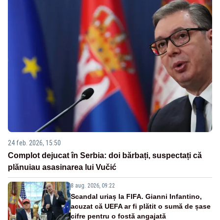
24 feb. 2026, 15:50
Complot dejucat în Serbia: doi bărbați, suspectați că
plănuiau asasinarea lui Vučić
8 aug. 2026, 09:22
Scandal uriaș la FIFA. Gianni Infantino,
acuzat că UEFA ar fi plătit o sumă de șase
cifre pentru o fostă angajată