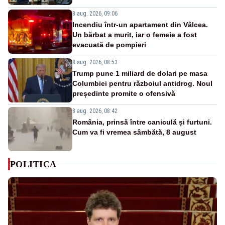
8 aug. 2026, 09:06
Incendiu într-un apartament din Vâlcea.
Un bărbat a murit, iar o femeie a fost
evacuată de pompieri
8 aug. 2026, 08:53
Trump pune 1 miliard de dolari pe masa
Columbiei pentru războiul antidrog. Noul
președinte promite o ofensivă
8 aug. 2026, 08:42
România, prinsă între caniculă și furtuni.
Cum va fi vremea sâmbătă, 8 august
POLITICA