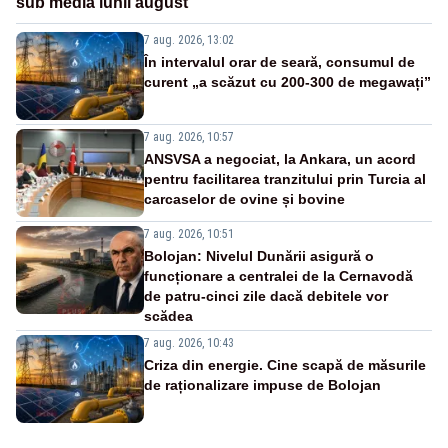
sub media lunii august
7 aug. 2026, 13:02
În intervalul orar de seară, consumul de
curent „a scăzut cu 200-300 de megawați”
7 aug. 2026, 10:57
ANSVSA a negociat, la Ankara, un acord
pentru facilitarea tranzitului prin Turcia al
carcaselor de ovine și bovine
7 aug. 2026, 10:51
Bolojan: Nivelul Dunării asigură o
funcționare a centralei de la Cernavodă
de patru-cinci zile dacă debitele vor
scădea
7 aug. 2026, 10:43
Criza din energie. Cine scapă de măsurile
de raționalizare impuse de Bolojan