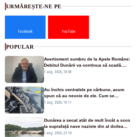
URMĂREȘTE-NE PE
Facebook
YouTube
POPULAR
Avertisment sumbru de la Apele Române:
Debitul Dunării va continua să scadă.
Cernavodă s-ar putea închide în 4 zile
1 aug. 2026, 18:08
Au închis centralele pe cărbune, acum
spun că au nevoie de ele. Cum se
pasează vina în plină criză energetică
1 aug. 2026, 18:11
Dunărea a secat atât de mult încât a scos
la suprafață nave naziste din al doilea
război mondial
1 aug. 2026, 23:10