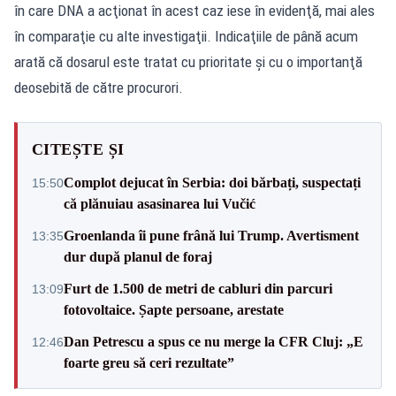
în care DNA a acţionat în acest caz iese în evidenţă, mai ales
în comparaţie cu alte investigaţii. Indicaţiile de până acum
arată că dosarul este tratat cu prioritate şi cu o importanţă
deosebită de către procurori.
CITEȘTE ȘI
Complot dejucat în Serbia: doi bărbați, suspectați
15:50
că plănuiau asasinarea lui Vučić
Groenlanda îi pune frână lui Trump. Avertisment
13:35
dur după planul de foraj
Furt de 1.500 de metri de cabluri din parcuri
13:09
fotovoltaice. Șapte persoane, arestate
Dan Petrescu a spus ce nu merge la CFR Cluj: „E
12:46
foarte greu să ceri rezultate”