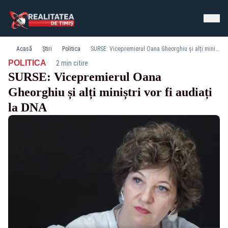
Acasă
Știri
Politica
SURSE: Vicepremierul Oana Gheorghiu și alți miniștri vor fi audiați la DNA
·
POLITICA
2 min citire
SURSE: Vicepremierul Oana
Gheorghiu și alți miniștri vor fi audiați
la DNA