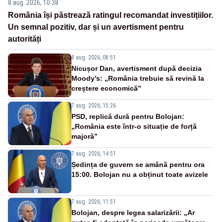
8 aug. 2026, 10:38
România își păstrează ratingul recomandat investițiilor.
Un semnal pozitiv, dar și un avertisment pentru
autorități
8 aug. 2026, 08:51
Nicușor Dan, avertisment după decizia
Moody’s: „România trebuie să revină la
creștere economică”
7 aug. 2026, 15:26
PSD, replică dură pentru Bolojan:
„România este într-o situație de forță
majoră”
7 aug. 2026, 14:51
Ședința de guvern se amână pentru ora
15:00. Bolojan nu a obținut toate avizele
7 aug. 2026, 11:51
Bolojan, despre legea salarizării: „Ar