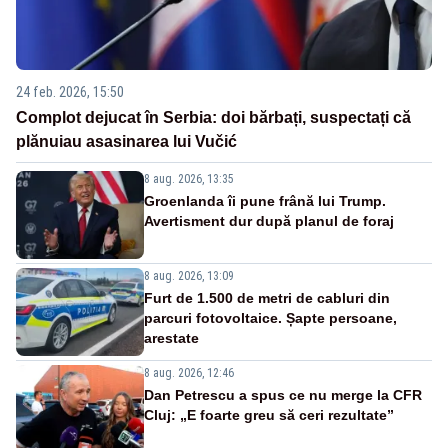
24 feb. 2026, 15:50
Complot dejucat în Serbia: doi bărbați, suspectați că
plănuiau asasinarea lui Vučić
8 aug. 2026, 13:35
Groenlanda îi pune frână lui Trump.
Avertisment dur după planul de foraj
8 aug. 2026, 13:09
Furt de 1.500 de metri de cabluri din
parcuri fotovoltaice. Șapte persoane,
arestate
8 aug. 2026, 12:46
Dan Petrescu a spus ce nu merge la CFR
Cluj: „E foarte greu să ceri rezultate”