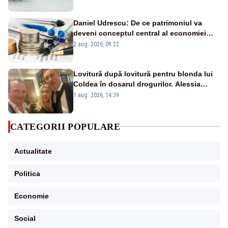
Daniel Udrescu: De ce patrimoniul va
deveni conceptul central al economiei
viitoare?
2 aug. 2026, 09:22
Lovitură după lovitură pentru blonda lui
Coldea în dosarul drogurilor. Alessia
Păcuraru explică decizia magistraților
1 aug. 2026, 14:39
CATEGORII POPULARE
Actualitate
Politica
Economie
Social