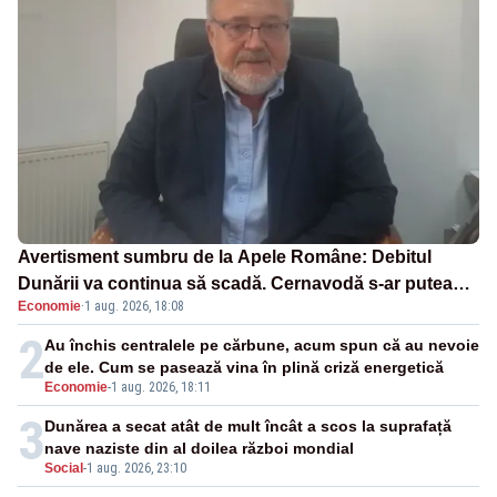
Avertisment sumbru de la Apele Române: Debitul
Dunării va continua să scadă. Cernavodă s-ar putea
Economie
·
1 aug. 2026, 18:08
închide în 4 zile
2
Au închis centralele pe cărbune, acum spun că au nevoie
de ele. Cum se pasează vina în plină criză energetică
Economie
-
1 aug. 2026, 18:11
3
Dunărea a secat atât de mult încât a scos la suprafață
nave naziste din al doilea război mondial
Social
-
1 aug. 2026, 23:10