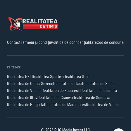
Contact
Termeni și condiții
Politică de confidențialitate
Cod de conduită
Parteneri:
Realitatea.NET
Realitatea Sportiva
Realitatea Star
Realitatea de Caras-Severin
Realitatea de Iasi
Realitatea de Salaj
Realitatea de Valcea
Realitatea de Bucuresti
Realitatea de Ialomita
Realitatea de Ilfov
Realitatea de Craiova
Realitatea de Suceava
Realitatea de Harghita
Realitatea de Maramures
Realitatea de Vaslui
© 2026 PHG Media Invest LLC