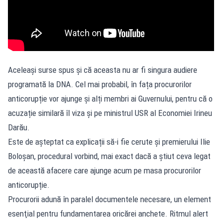
Aceleași surse spus și că aceasta nu ar fi singura audiere
programată la DNA. Cel mai probabil, în fața procurorilor
anticorupție vor ajunge și alți membri ai Guvernului, pentru că o
acuzație similară îl viza și pe ministrul USR al Economiei Irineu
Darău.
Este de așteptat ca explicații să-i fie cerute și premierului Ilie
Boloșan, procedural vorbind, mai exact dacă a știut ceva legat
de această afacere care ajunge acum pe masa procurorilor
anticorupție.
Procurorii adună în paralel documentele necesare, un element
esenţial pentru fundamentarea oricărei anchete. Ritmul alert