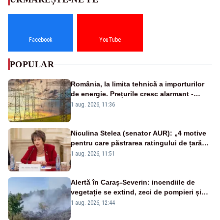
Facebook
YouTube
POPULAR
România, la limita tehnică a importurilor
de energie. Prețurile cresc alarmant -
Analiză Realitatea Plus
1 aug. 2026, 11:36
Niculina Stelea (senator AUR): „4 motive
pentru care păstrarea ratingului de țară
nu este o reușită pentru Guvernul
1 aug. 2026, 11:51
Bolojan”
Alertă în Caraș-Severin: incendiile de
vegetație se extind, zeci de pompieri și
silvicultori se luptă cu flăcările - VIDEO
1 aug. 2026, 12:44