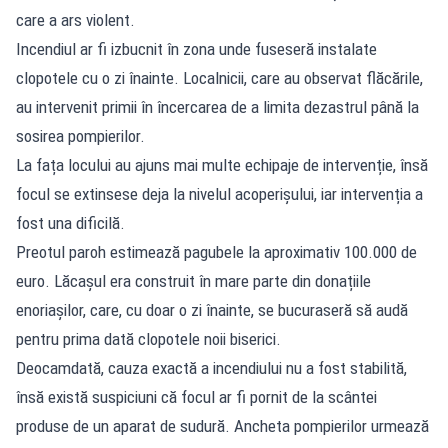
care a ars violent.
Incendiul ar fi izbucnit în zona unde fuseseră instalate
clopotele cu o zi înainte. Localnicii, care au observat flăcările,
au intervenit primii în încercarea de a limita dezastrul până la
sosirea pompierilor.
La fața locului au ajuns mai multe echipaje de intervenție, însă
focul se extinsese deja la nivelul acoperișului, iar intervenția a
fost una dificilă.
Preotul paroh estimează pagubele la aproximativ 100.000 de
euro. Lăcașul era construit în mare parte din donațiile
enoriașilor, care, cu doar o zi înainte, se bucuraseră să audă
pentru prima dată clopotele noii biserici.
Deocamdată, cauza exactă a incendiului nu a fost stabilită,
însă există suspiciuni că focul ar fi pornit de la scântei
produse de un aparat de sudură. Ancheta pompierilor urmează