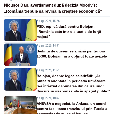
Nicușor Dan, avertisment după decizia Moody’s:
„România trebuie să revină la creștere economică”
7 aug. 2026, 15:26
PSD, replică dură pentru Bolojan:
„România este într-o situație de forță
majoră”
7 aug. 2026, 14:51
Ședința de guvern se amână pentru ora
15:00. Bolojan nu a obținut toate avizele
7 aug. 2026, 11:51
Bolojan, despre legea salarizării: „Ar
putea fi adoptată în perioada următoare.
S-a întârziat depunerea din cauza unor
discursuri iresponsabile în spaţiul public”
7 aug. 2026, 10:57
ANSVSA a negociat, la Ankara, un acord
pentru facilitarea tranzitului prin Turcia al
carcaselor de ovine și bovine