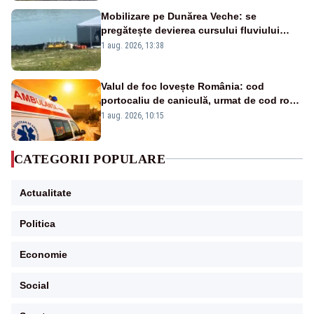
Mobilizare pe Dunărea Veche: se
pregătește devierea cursului fluviului
către Cernavodă – VIDEO
1 aug. 2026, 13:38
Valul de foc lovește România: cod
portocaliu de caniculă, urmat de cod roșu
duminică. Temperaturile urcă spre 40°C
1 aug. 2026, 10:15
CATEGORII POPULARE
Actualitate
Politica
Economie
Social