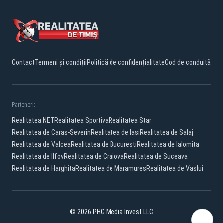
Contact
Termeni și condiții
Politică de confidențialitate
Cod de conduită
Parteneri:
Realitatea.NET
Realitatea Sportiva
Realitatea Star
Realitatea de Caras-Severin
Realitatea de Iasi
Realitatea de Salaj
Realitatea de Valcea
Realitatea de Bucuresti
Realitatea de Ialomita
Realitatea de Ilfov
Realitatea de Craiova
Realitatea de Suceava
Realitatea de Harghita
Realitatea de Maramures
Realitatea de Vaslui
© 2026 PHG Media Invest LLC
Facebook
YouTube