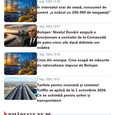
7 aug. 2026, 13:02
În intervalul orar de seară, consumul de
curent „a scăzut cu 200-300 de megawați”
7 aug. 2026, 10:51
Bolojan: Nivelul Dunării asigură o
funcționare a centralei de la Cernavodă
de patru-cinci zile dacă debitele vor
scădea
7 aug. 2026, 10:43
Criza din energie. Cine scapă de măsurile
de raționalizare impuse de Bolojan
7 aug. 2026, 10:01
Tarifele pentru rovinietă și sistemul
TollRo se aplică de la 1 octombrie 2026.
Ce se schimbă pentru șoferi și
transportatori
URMĂREȘTE-NE PE