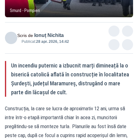
Smurd - Pompieri
Ionuț Nichita
Scris de
Publicat:
28 apr. 2026, 14:42
Un incendiu puternic a izbucnit marți dimineață la o
biserică catolică aflată în construcție în localitatea
Șurdești, județul Maramureș, distrugând o mare
parte din lăcașul de cult.
Construcția, la care se lucra de aproximativ 12 ani, urma să
intre într-o etapă importantă chiar în acea zi, muncitorii
pregătindu-se să monteze turla. Planurile au fost însă date
peste cap, după ce focul a cuprins rapid acoperișul din lemn,