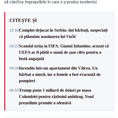
să clarifice împrejurările în care s-a produs incidentul.
CITEȘTE ȘI
Complot dejucat în Serbia: doi bărbați, suspectați
15:50
că plănuiau asasinarea lui Vučić
Scandal uriaș la FIFA. Gianni Infantino, acuzat că
09:22
UEFA ar fi plătit o sumă de șase cifre pentru o
fostă angajată
Incendiu într-un apartament din Vâlcea. Un
09:06
bărbat a murit, iar o femeie a fost evacuată de
pompieri
Trump pune 1 miliard de dolari pe masa
08:53
Columbiei pentru războiul antidrog. Noul
președinte promite o ofensivă