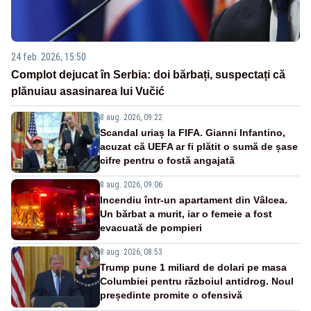
24 feb. 2026, 15:50
Complot dejucat în Serbia: doi bărbați, suspectați că
plănuiau asasinarea lui Vučić
8 aug. 2026, 09:22
Scandal uriaș la FIFA. Gianni Infantino,
acuzat că UEFA ar fi plătit o sumă de șase
cifre pentru o fostă angajată
8 aug. 2026, 09:06
Incendiu într-un apartament din Vâlcea.
Un bărbat a murit, iar o femeie a fost
evacuată de pompieri
8 aug. 2026, 08:53
Trump pune 1 miliard de dolari pe masa
Columbiei pentru războiul antidrog. Noul
președinte promite o ofensivă