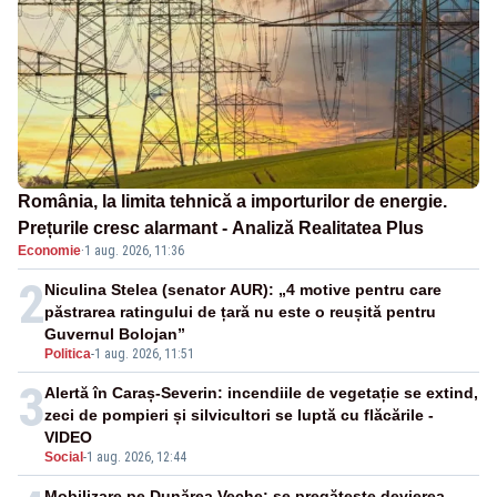
România, la limita tehnică a importurilor de energie.
Prețurile cresc alarmant - Analiză Realitatea Plus
Economie
·
1 aug. 2026, 11:36
2
Niculina Stelea (senator AUR): „4 motive pentru care
păstrarea ratingului de țară nu este o reușită pentru
Guvernul Bolojan”
Politica
-
1 aug. 2026, 11:51
3
Alertă în Caraș-Severin: incendiile de vegetație se extind,
zeci de pompieri și silvicultori se luptă cu flăcările -
VIDEO
Social
-
1 aug. 2026, 12:44
Mobilizare pe Dunărea Veche: se pregătește devierea