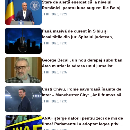
Stare de alertă energetică la nivelul
României, pentru luna august. Ilie Bolojan
a anunțat importuri și posibile restricții –
31 iul. 2026, 18:29
VIDEO
Pană masivă de curent în Sibiu și
localitățile din jur. Spitalul județean,
semafoarele, rețelele de telefonie, grav
31 iul. 2026, 18:33
afectate
George Becali, un nou derapaj suburban.
Atac murdar la adresa unui jurnalist
sportiv – AUDIO
31 iul. 2026, 18:37
Cristi Chivu, ironie savuroasă înainte de
Inter – Manchester City: „Ar fi frumos să
mai cumpărați și de la noi”
31 iul. 2026, 19:35
ANAF șterge datorii pentru zeci de mii de
firme! Parlamentul a adoptat legea privind
amnistia fiscală