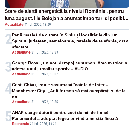
Stare de alertă energetică la nivelul României, pentru
luna august. Ilie Bolojan a anunțat importuri și posibile
Actualitate
·
31 iul. 2026, 18:29
restricții – VIDEO
2
Pană masivă de curent în Sibiu și localitățile din jur.
Spitalul județean, semafoarele, rețelele de telefonie, grav
afectate
Actualitate
-
31 iul. 2026, 18:33
3
George Becali, un nou derapaj suburban. Atac murdar la
adresa unui jurnalist sportiv – AUDIO
Actualitate
-
31 iul. 2026, 18:37
4
Cristi Chivu, ironie savuroasă înainte de Inter –
Manchester City: „Ar fi frumos să mai cumpărați și de la
noi”
Actualitate
-
31 iul. 2026, 19:35
5
ANAF șterge datorii pentru zeci de mii de firme!
Parlamentul a adoptat legea privind amnistia fiscală
Economie
-
31 iul. 2026, 18:21