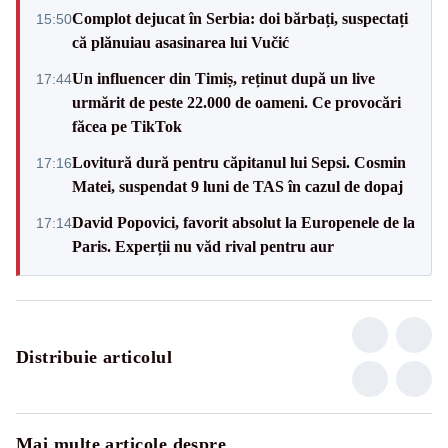
Complot dejucat în Serbia: doi bărbați, suspectați
15:50
că plănuiau asasinarea lui Vučić
Un influencer din Timiș, reținut după un live
17:44
urmărit de peste 22.000 de oameni. Ce provocări
făcea pe TikTok
Lovitură dură pentru căpitanul lui Sepsi. Cosmin
17:16
Matei, suspendat 9 luni de TAS în cazul de dopaj
David Popovici, favorit absolut la Europenele de la
17:14
Paris. Experții nu văd rival pentru aur
Distribuie articolul
Mai multe articole despre