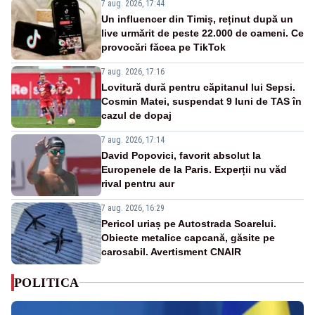
7 aug. 2026, 17:44
Un influencer din Timiș, reținut după un
live urmărit de peste 22.000 de oameni. Ce
provocări făcea pe TikTok
7 aug. 2026, 17:16
Lovitură dură pentru căpitanul lui Sepsi.
Cosmin Matei, suspendat 9 luni de TAS în
cazul de dopaj
7 aug. 2026, 17:14
David Popovici, favorit absolut la
Europenele de la Paris. Experții nu văd
rival pentru aur
7 aug. 2026, 16:29
Pericol uriaș pe Autostrada Soarelui.
Obiecte metalice capcană, găsite pe
carosabil. Avertisment CNAIR
POLITICA