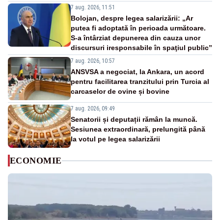
7 aug. 2026, 11:51
Bolojan, despre legea salarizării: „Ar
putea fi adoptată în perioada următoare.
S-a întârziat depunerea din cauza unor
discursuri iresponsabile în spaţiul public”
7 aug. 2026, 10:57
ANSVSA a negociat, la Ankara, un acord
pentru facilitarea tranzitului prin Turcia al
carcaselor de ovine și bovine
7 aug. 2026, 09:49
Senatorii și deputații rămân la muncă.
Sesiunea extraordinară, prelungită până
la votul pe legea salarizării
ECONOMIE