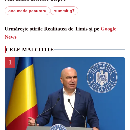
ana maria pacuraru
summit g7
Urmărește știrile Realitatea de Timis și pe
Google
News
CELE MAI CITITE
1