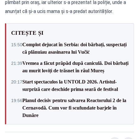
plimbat prin oraș, iar ulterior s-a prezentat la poliție, unde a
anunțat că și-a ucis mama și s-a predat autorităților.
CITEȘTE ȘI
Complot dejucat în Serbia: doi bărbați, suspectați
15:50
că plănuiau asasinarea lui Vučić
Vremea a făcut prăpăd după caniculă. Doi bărbați
21:39
au murit loviți de trăsnet în râul Mureș
Start spectaculos la UNTOLD 2026. Artistul-
20:17
surpriză care deschide prima seară de festival
Planul decisiv pentru salvarea Reactorului 2 de la
19:56
Cernavodă. Cum vor fi scufundate barjele în
Dunăre