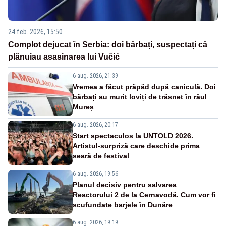
24 feb. 2026, 15:50
Complot dejucat în Serbia: doi bărbați, suspectați că
plănuiau asasinarea lui Vučić
6 aug. 2026, 21:39
Vremea a făcut prăpăd după caniculă. Doi
bărbați au murit loviți de trăsnet în râul
Mureș
6 aug. 2026, 20:17
Start spectaculos la UNTOLD 2026.
Artistul-surpriză care deschide prima
seară de festival
6 aug. 2026, 19:56
Planul decisiv pentru salvarea
Reactorului 2 de la Cernavodă. Cum vor fi
scufundate barjele în Dunăre
6 aug. 2026, 19:19