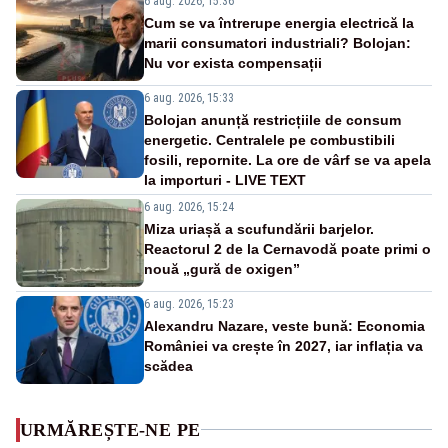
6 aug. 2026, 15:36
Cum se va întrerupe energia electrică la
marii consumatori industriali? Bolojan:
Nu vor exista compensații
6 aug. 2026, 15:33
Bolojan anunță restricțiile de consum
energetic. Centralele pe combustibili
fosili, repornite. La ore de vârf se va apela
la importuri - LIVE TEXT
6 aug. 2026, 15:24
Miza uriașă a scufundării barjelor.
Reactorul 2 de la Cernavodă poate primi o
nouă „gură de oxigen”
6 aug. 2026, 15:23
Alexandru Nazare, veste bună: Economia
României va crește în 2027, iar inflația va
scădea
URMĂREȘTE-NE PE