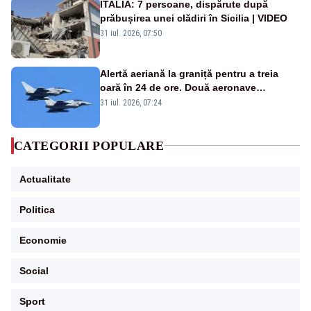
ITALIA: 7 persoane, dispărute după
prăbușirea unei clădiri în Sicilia | VIDEO
31 iul. 2026, 07:50
Alertă aeriană la graniță pentru a treia
oară în 24 de ore. Două aeronave
Eurofighter britanice au fost ridicate de la
31 iul. 2026, 07:24
sol
CATEGORII POPULARE
Actualitate
Politica
Economie
Social
Sport