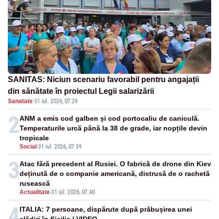
SANITAS: Niciun scenariu favorabil pentru angajații
din sănătate în proiectul Legii salarizării
Sanatate
·
31 iul. 2026, 07:29
2
ANM a emis cod galben și cod portocaliu de caniculă.
Temperaturile urcă până la 38 de grade, iar nopțile devin
tropicale
Social
-
31 iul. 2026, 07:39
3
Atac fără precedent al Rusiei. O fabrică de drone din Kiev
deținută de o companie americană, distrusă de o rachetă
rusească
Actualitate
-
31 iul. 2026, 07:40
4
ITALIA: 7 persoane, dispărute după prăbușirea unei