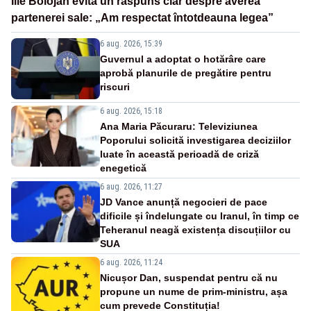
Ilie Bolojan evită un răspuns clar despre averea
partenerei sale: „Am respectat întotdeauna legea”
6 aug. 2026, 15:39
Guvernul a adoptat o hotărâre care
aprobă planurile de pregătire pentru
riscuri
6 aug. 2026, 15:18
Ana Maria Păcuraru: Televiziunea
Poporului solicită investigarea deciziilor
luate în această perioadă de criză
enegetică
6 aug. 2026, 11:27
JD Vance anunță negocieri de pace
dificile și îndelungate cu Iranul, în timp ce
Teheranul neagă existența discuțiilor cu
SUA
6 aug. 2026, 11:24
Nicușor Dan, suspendat pentru că nu
propune un nume de prim-ministru, așa
cum prevede Constituția!