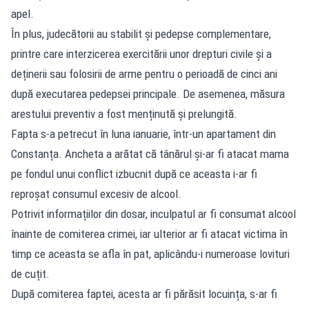
apel.
În plus, judecătorii au stabilit și pedepse complementare,
printre care interzicerea exercitării unor drepturi civile și a
deținerii sau folosirii de arme pentru o perioadă de cinci ani
după executarea pedepsei principale. De asemenea, măsura
arestului preventiv a fost menținută și prelungită.
Fapta s-a petrecut în luna ianuarie, într-un apartament din
Constanța. Ancheta a arătat că tânărul și-ar fi atacat mama
pe fondul unui conflict izbucnit după ce aceasta i-ar fi
reproșat consumul excesiv de alcool.
Potrivit informațiilor din dosar, inculpatul ar fi consumat alcool
înainte de comiterea crimei, iar ulterior ar fi atacat victima în
timp ce aceasta se afla în pat, aplicându-i numeroase lovituri
de cuțit.
După comiterea faptei, acesta ar fi părăsit locuința, s-ar fi