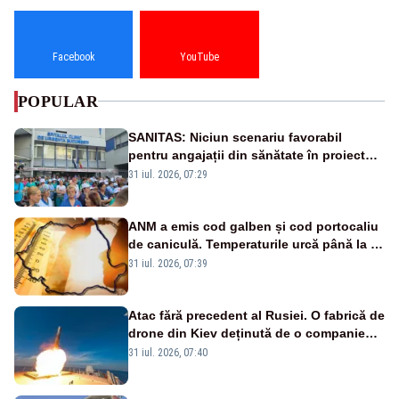
Facebook
YouTube
POPULAR
SANITAS: Niciun scenariu favorabil
pentru angajații din sănătate în proiectul
Legii salarizării
31 iul. 2026, 07:29
ANM a emis cod galben și cod portocaliu
de caniculă. Temperaturile urcă până la 38
de grade, iar nopțile devin tropicale
31 iul. 2026, 07:39
Atac fără precedent al Rusiei. O fabrică de
drone din Kiev deținută de o companie
americană, distrusă de o rachetă
31 iul. 2026, 07:40
rusească