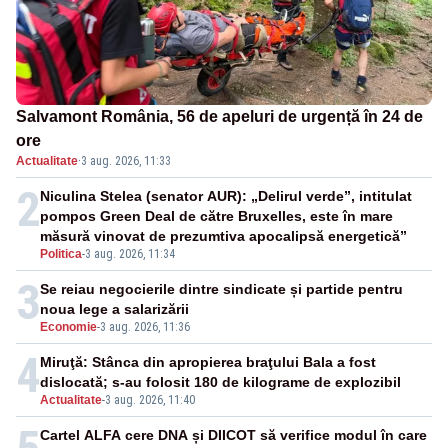
Salvamont România, 56 de apeluri de urgență în 24 de
ore
Actualitate
·
3 aug. 2026, 11:33
2
Niculina Stelea (senator AUR): „Delirul verde”, intitulat
pompos Green Deal de către Bruxelles, este în mare
măsură vinovat de prezumtiva apocalipsă energetică”
Politica
-
3 aug. 2026, 11:34
3
Se reiau negocierile dintre sindicate și partide pentru
noua lege a salarizării
Economie
-
3 aug. 2026, 11:36
4
Miruţă: Stânca din apropierea braţului Bala a fost
dislocată; s-au folosit 180 de kilograme de explozibil
Actualitate
-
3 aug. 2026, 11:40
Cartel ALFA cere DNA și DIICOT să verifice modul în care