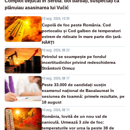
Complot dejucat în Serbia: doi bărbați, suspectați că
plănuiau asasinarea lui Vučić
10 aug. 2026, 10:35
Cupolă de foc peste România. Cod
portocaliu și Cod galben de temperaturi
extrem de ridicate în mare parte din țară-
HĂRȚI
10 aug. 2026, 08:22
Petrolul se scumpește pe fondul
incertitudinilor privind redeschiderea
Strâmtorii Ormuz
10 aug. 2026, 08:17
Peste 33.000 de candidați susțin
examenul național de Bacalaureat în
sesiunea de toamnă: primele rezultate, pe
18 august
10 aug. 2026, 08:11
România, lovită de un nou val de
caniculă. Urmează 3 zile de foc:
temperaturile vor urca la peste 38 de