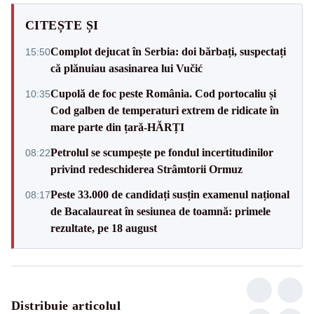
CITEȘTE ȘI
Complot dejucat în Serbia: doi bărbați, suspectați
15:50
că plănuiau asasinarea lui Vučić
Cupolă de foc peste România. Cod portocaliu și
10:35
Cod galben de temperaturi extrem de ridicate în
mare parte din țară-HĂRȚI
Petrolul se scumpește pe fondul incertitudinilor
08:22
privind redeschiderea Strâmtorii Ormuz
Peste 33.000 de candidați susțin examenul național
08:17
de Bacalaureat în sesiunea de toamnă: primele
rezultate, pe 18 august
Distribuie articolul