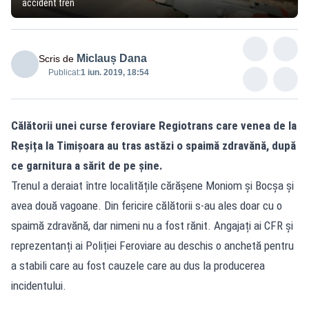
accident tren
Miclauș Dana
Scris de
Publicat:
1 iun. 2019, 18:54
Călătorii unei curse feroviare Regiotrans care venea de la
Reșița la Timișoara au tras astăzi o spaimă zdravănă, după
ce garnitura a sărit de pe șine.
Trenul a deraiat între localitățile cărășene Moniom și Bocșa și
avea două vagoane. Din fericire călătorii s-au ales doar cu o
spaimă zdravănă, dar nimeni nu a fost rănit. Angajați ai CFR și
reprezentanți ai Poliției Feroviare au deschis o anchetă pentru
a stabili care au fost cauzele care au dus la producerea
incidentului.