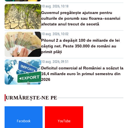
10 aug. 2026, 10:18
Guvernul pregătește ajutoare pentru
culturile de porumb sau floarea–soarelui
afectate anul trecut de secetă
10 aug. 2026, 10:02
Pilonul 2 a depășit 100 de miliarde de lei
câștig net. Peste 350.000 de români au
primit plăți
10 aug. 2026, 09:51
Deficitul comercial al României a scăzut la
16,4 miliarde euro în primul semestru din
2026
URMĂREȘTE-NE PE
Facebook
YouTube