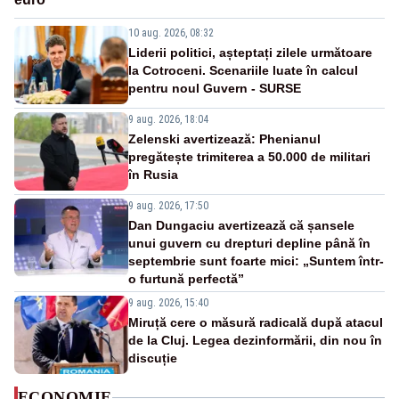
10 aug. 2026, 08:32
Liderii politici, așteptați zilele următoare
la Cotroceni. Scenariile luate în calcul
pentru noul Guvern - SURSE
9 aug. 2026, 18:04
Zelenski avertizează: Phenianul
pregătește trimiterea a 50.000 de militari
în Rusia
9 aug. 2026, 17:50
Dan Dungaciu avertizează că șansele
unui guvern cu drepturi depline până în
septembrie sunt foarte mici: „Suntem într-
o furtună perfectă”
9 aug. 2026, 15:40
Miruță cere o măsură radicală după atacul
de la Cluj. Legea dezinformării, din nou în
discuție
ECONOMIE