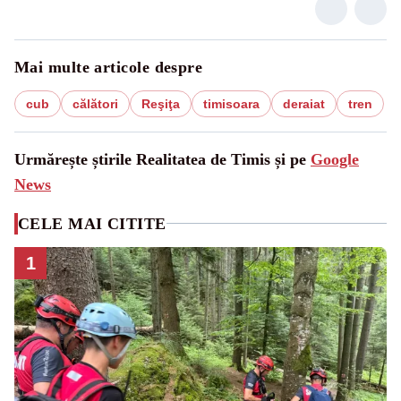
Mai multe articole despre
cub
călători
Reşiţa
timisoara
deraiat
tren
Urmărește știrile Realitatea de Timis și pe
Google
News
CELE MAI CITITE
1