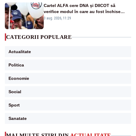
Cartel ALFA cere DNA și DIICOT să
verifice modul în care au fost închise
centralele pe cărbune
3 aug. 2026, 11:29
CATEGORII POPULARE
Actualitate
Politica
Economie
Social
Sport
Sanatate
MAI MULTE ȘTIRI DIN
ACTUALITATE