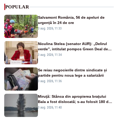
POPULAR
Salvamont România, 56 de apeluri de
urgență în 24 de ore
3 aug. 2026, 11:33
Niculina Stelea (senator AUR): „Delirul
verde”, intitulat pompos Green Deal de
către Bruxelles, este în mare măsură
3 aug. 2026, 11:34
vinovat de prezumtiva apocalipsă
energetică”
Se reiau negocierile dintre sindicate și
partide pentru noua lege a salarizării
3 aug. 2026, 11:36
Miruţă: Stânca din apropierea braţului
Bala a fost dislocată; s-au folosit 180 de
kilograme de explozibil
3 aug. 2026, 11:40