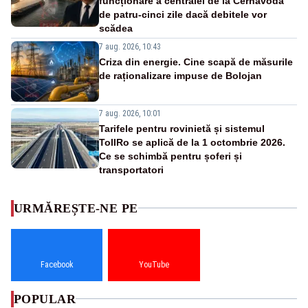
funcționare a centralei de la Cernavodă
de patru-cinci zile dacă debitele vor
scădea
7 aug. 2026, 10:43
Criza din energie. Cine scapă de măsurile
de raționalizare impuse de Bolojan
7 aug. 2026, 10:01
Tarifele pentru rovinietă și sistemul
TollRo se aplică de la 1 octombrie 2026.
Ce se schimbă pentru șoferi și
transportatori
URMĂREȘTE-NE PE
Facebook
YouTube
POPULAR