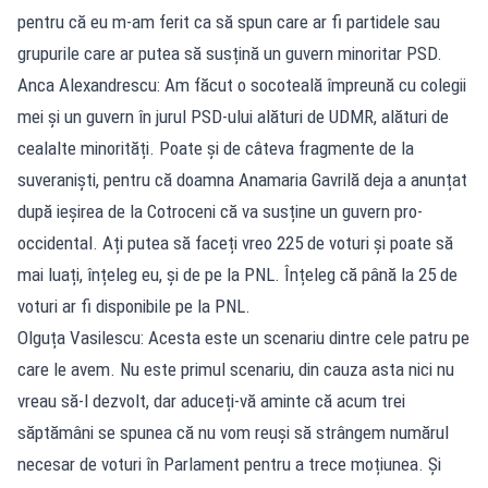
pentru că eu m-am ferit ca să spun care ar fi partidele sau
grupurile care ar putea să susțină un guvern minoritar PSD.
Anca Alexandrescu: Am făcut o socoteală împreună cu colegii
mei și un guvern în jurul PSD-ului alături de UDMR, alături de
cealalte minorități. Poate și de câteva fragmente de la
suveraniști, pentru că doamna Anamaria Gavrilă deja a anunțat
după ieșirea de la Cotroceni că va susține un guvern pro-
occidental. Ați putea să faceți vreo 225 de voturi și poate să
mai luați, înțeleg eu, și de pe la PNL. Înțeleg că până la 25 de
voturi ar fi disponibile pe la PNL.
Olguța Vasilescu: Acesta este un scenariu dintre cele patru pe
care le avem. Nu este primul scenariu, din cauza asta nici nu
vreau să-l dezvolt, dar aduceți-vă aminte că acum trei
săptămâni se spunea că nu vom reuși să strângem numărul
necesar de voturi în Parlament pentru a trece moțiunea. Și