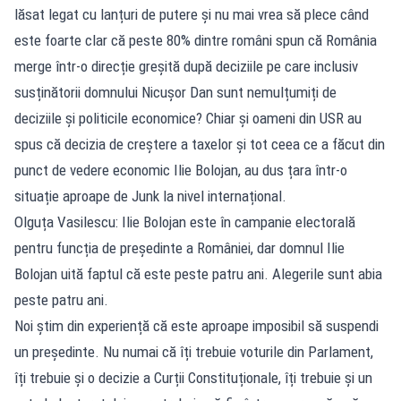
lăsat legat cu lanțuri de putere și nu mai vrea să plece când
este foarte clar că peste 80% dintre români spun că România
merge într-o direcție greșită după deciziile pe care inclusiv
susținătorii domnului Nicușor Dan sunt nemulțumiți de
deciziile și politicile economice? Chiar și oameni din USR au
spus că decizia de creștere a taxelor și tot ceea ce a făcut din
punct de vedere economic Ilie Bolojan, au dus țara într-o
situație aproape de Junk la nivel internațional.
Olguța Vasilescu: Ilie Bolojan este în campanie electorală
pentru funcția de președinte a României, dar domnul Ilie
Bolojan uită faptul că este peste patru ani. Alegerile sunt abia
peste patru ani.
Noi știm din experiență că este aproape imposibil să suspendi
un președinte. Nu numai că îți trebuie voturile din Parlament,
îți trebuie și o decizie a Curții Constituționale, îți trebuie și un