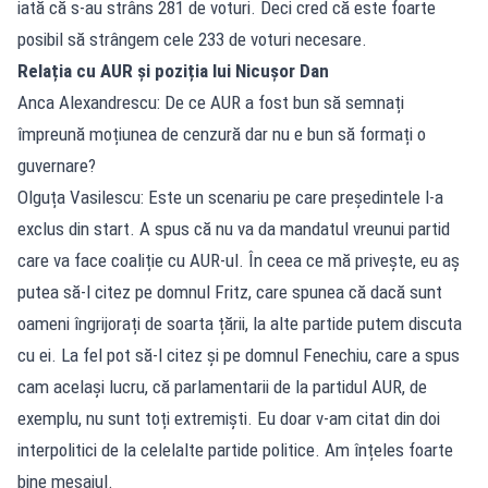
iată că s-au strâns 281 de voturi. Deci cred că este foarte
posibil să strângem cele 233 de voturi necesare.
Relația cu AUR și poziția lui Nicușor Dan
Anca Alexandrescu: De ce AUR a fost bun să semnați
împreună moțiunea de cenzură dar nu e bun să formați o
guvernare?
Olguța Vasilescu: Este un scenariu pe care președintele l-a
exclus din start. A spus că nu va da mandatul vreunui partid
care va face coaliție cu AUR-ul. În ceea ce mă privește, eu aș
putea să-l citez pe domnul Fritz, care spunea că dacă sunt
oameni îngrijorați de soarta țării, la alte partide putem discuta
cu ei. La fel pot să-l citez și pe domnul Fenechiu, care a spus
cam același lucru, că parlamentarii de la partidul AUR, de
exemplu, nu sunt toți extremiști. Eu doar v-am citat din doi
interpolitici de la celelalte partide politice. Am înțeles foarte
bine mesajul.