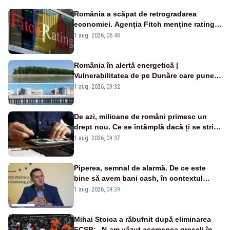
România a scăpat de retrogradarea
economiei. Agenția Fitch menține ratingul
„BBB-” cu perspectivă negativă
1 aug. 2026, 06:48
România în alertă energetică |
Vulnerabilitatea de pe Dunăre care pune
în pericol Centrala Cernavodă era
1 aug. 2026, 09:32
cunoscută de pe vremea lui Ceaușescu
De azi, milioane de români primesc un
drept nou. Ce se întâmplă dacă ți se strică
un produs
1 aug. 2026, 09:37
Piperea, semnal de alarmă. De ce este
bine să avem bani cash, în contextul
alertei energetice?
1 aug. 2026, 09:39
Mihai Stoica a răbufnit după eliminarea
FCSB: „N-am văzut asemenea greșeli în