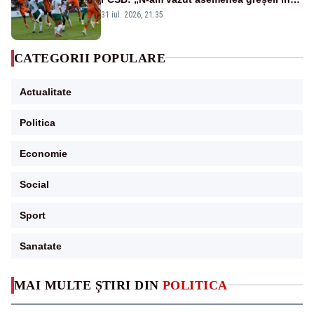
190 de meciuri europene”
31 iul. 2026, 21:35
CATEGORII POPULARE
Actualitate
Politica
Economie
Social
Sport
Sanatate
MAI MULTE ȘTIRI DIN
POLITICA