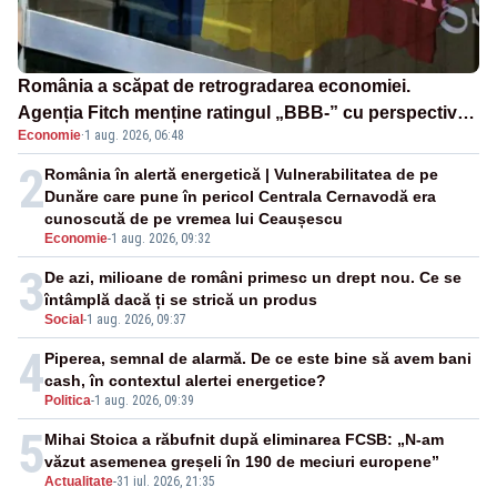
România a scăpat de retrogradarea economiei.
Agenția Fitch menține ratingul „BBB-” cu perspectivă
Economie
·
1 aug. 2026, 06:48
negativă
2
România în alertă energetică | Vulnerabilitatea de pe
Dunăre care pune în pericol Centrala Cernavodă era
cunoscută de pe vremea lui Ceaușescu
Economie
-
1 aug. 2026, 09:32
3
De azi, milioane de români primesc un drept nou. Ce se
întâmplă dacă ți se strică un produs
Social
-
1 aug. 2026, 09:37
4
Piperea, semnal de alarmă. De ce este bine să avem bani
cash, în contextul alertei energetice?
Politica
-
1 aug. 2026, 09:39
5
Mihai Stoica a răbufnit după eliminarea FCSB: „N-am
văzut asemenea greșeli în 190 de meciuri europene”
Actualitate
-
31 iul. 2026, 21:35