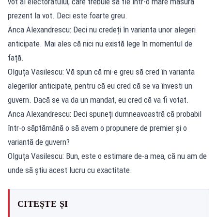
vot al electoratului, care trebuie să fie într-o mare măsură
prezent la vot. Deci este foarte greu.
Anca Alexandrescu: Deci nu credeți în varianta unor alegeri
anticipate. Mai ales că nici nu există lege în momentul de
față.
Olguța Vasilescu: Vă spun că mi-e greu să cred în varianta
alegerilor anticipate, pentru că eu cred că se va învesti un
guvern. Dacă se va da un mandat, eu cred că va fi votat.
Anca Alexandrescu: Deci spuneți dumneavoastră că probabil
într-o săptămână o să avem o propunere de premier și o
variantă de guvern?
Olguța Vasilescu: Bun, este o estimare de-a mea, că nu am de
unde să știu acest lucru cu exactitate.
CITEȘTE ȘI