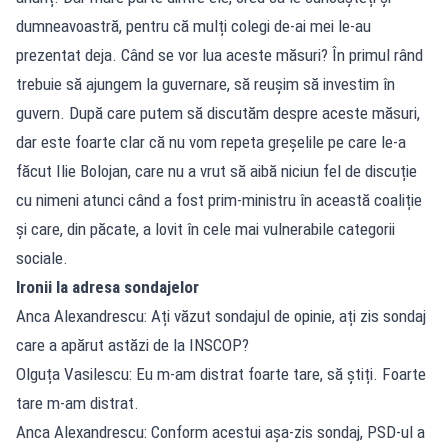
dumneavoastră, pentru că mulți colegi de-ai mei le-au
prezentat deja. Când se vor lua aceste măsuri? În primul rând
trebuie să ajungem la guvernare, să reușim să investim în
guvern. După care putem să discutăm despre aceste măsuri,
dar este foarte clar că nu vom repeta greșelile pe care le-a
făcut Ilie Bolojan, care nu a vrut să aibă niciun fel de discuție
cu nimeni atunci când a fost prim-ministru în această coaliție
și care, din păcate, a lovit în cele mai vulnerabile categorii
sociale.
Ironii la adresa sondajelor
Anca Alexandrescu: Ați văzut sondajul de opinie, ați zis sondaj
care a apărut astăzi de la INSCOP?
Olguța Vasilescu: Eu m-am distrat foarte tare, să știți. Foarte
tare m-am distrat.
Anca Alexandrescu: Conform acestui așa-zis sondaj, PSD-ul a