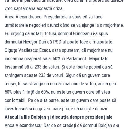
vreo săptămână această criză.
Anca Alexandrescu: Președintele a spus că va face
următoarele negocieri atunci când se va ajunge la o majoritate.
Eu înțeleg că astăzi, totuși, domnul Grindeanu i-a spus
domnului Nicușor Dan că PSD-ul poate face o majoritate.
Olguța Vasilescu: Exact, asta spuneam, că majoritate nu
înseamnă neapărat să ai 60% în Parlament. Majoritate
înseamnă să ai 233 de voturi. Și este foarte posibil ca să
strângem aceste 233 de voturi. Sigur că un guvern care
reușește să strângă un număr mai mic de voturi, adică gen
50% plus 1 față de 60%, nu este un guvern care să stea
confortabil. Pe de altă parte, este un guvern care poate să
investească și un guvern care poate să ia niște decizii.
Atacul la Ilie Bolojan și discuția despre prezidențiale
Anca Alexandrescu: Dar de ce credeți că domnul Bolojan s-a