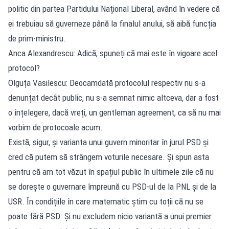
politic din partea Partidului Național Liberal, având în vedere că
ei trebuiau să guverneze până la finalul anului, să aibă funcția
de prim-ministru.
Anca Alexandrescu: Adică, spuneți că mai este în vigoare acel
protocol?
Olguța Vasilescu: Deocamdată protocolul respectiv nu s-a
denunțat decât public, nu s-a semnat nimic altceva, dar a fost
o înțelegere, dacă vreți, un gentleman agreement, ca să nu mai
vorbim de protocoale acum.
Există, sigur, și varianta unui guvern minoritar în jurul PSD și
cred că putem să strângem voturile necesare. Și spun asta
pentru că am tot văzut în spațiul public în ultimele zile că nu
se dorește o guvernare împreună cu PSD-ul de la PNL și de la
USR. În condițiile în care matematic știm cu toții că nu se
poate fără PSD. Și nu excludem nicio variantă a unui premier