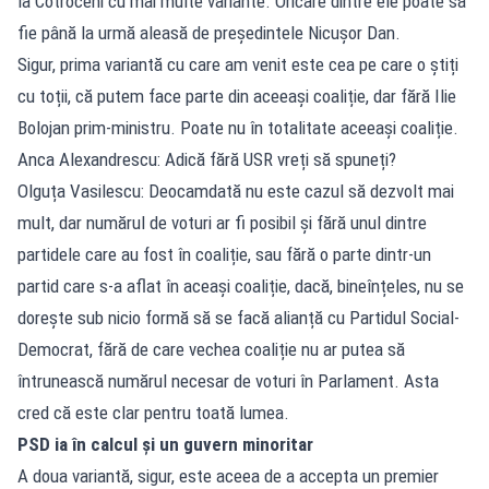
la Cotroceni cu mai multe variante. Oricare dintre ele poate să
fie până la urmă aleasă de președintele Nicușor Dan.
Sigur, prima variantă cu care am venit este cea pe care o știți
cu toții, că putem face parte din aceeași coaliție, dar fără Ilie
Bolojan prim-ministru. Poate nu în totalitate aceeași coaliție.
Anca Alexandrescu: Adică fără USR vreți să spuneți?
Olguța Vasilescu: Deocamdată nu este cazul să dezvolt mai
mult, dar numărul de voturi ar fi posibil și fără unul dintre
partidele care au fost în coaliție, sau fără o parte dintr-un
partid care s-a aflat în aceași coaliție, dacă, bineînțeles, nu se
dorește sub nicio formă să se facă alianță cu Partidul Social-
Democrat, fără de care vechea coaliție nu ar putea să
întrunească numărul necesar de voturi în Parlament. Asta
cred că este clar pentru toată lumea.
PSD ia în calcul și un guvern minoritar
A doua variantă, sigur, este aceea de a accepta un premier