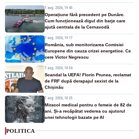
7 aug. 2026, 19:45
Operațiune fără precedent pe Dunăre.
Cum funcționează digul din barje care
ajută centrala de la Cernavodă
7 aug. 2026, 19:17
România, sub monitorizarea Comisiei
Europene din cauza crizei energetice. Ce
cere Victor Negrescu
7 aug. 2026, 18:56
Scandal la UEFA! Florin Prunea, reclamat
de FRF după derapajul sexist de la
Chișinău
7 aug. 2026, 18:25
Miracol medical pentru o femeie de 82 de
ani. Și-a recăpătat vederea cu ajutorul
unei tehnologii bazate pe AI
POLITICA