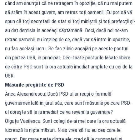
când am anunțat că ne retragem în opoziție, că nu mai putem
să stăm în acest guvern, am retras toți oamenii. Eu pot să vă
spun că toți secretarii de stat și toți miniștrii și toți prefecții și-
au dat demisia în aceeași săptămână. Deci, dacă noi ne-am
retras oamenii, nu înțeleg de ce, dacă vor să intre în opoziție,
nu fac același lucru. Se fac zilnic angajări pe aceste posturi
din partea USR, în principal. Deci toate posturile lăsate libere
de către PSD sunt la ora actuală imediat umplute cu cei de la
USR.
Măsurile pregătite de PSD
Anca Alexandrescu: Dacă PSD-ul ar reuși o formulă
guvernamentală în jurul său, care sunt măsurile pe care PSD-
ul dorește să le ia imediat ce va reveni la guvernare?
Olguța Vasilescu: Sunt colegi de-ai mei care la ora actuală
lucrează la niște măsuri. N-aș vrea să fiu eu cea care le
anunț. Dar mare parte dintre ele, cred că le cunoașteți și