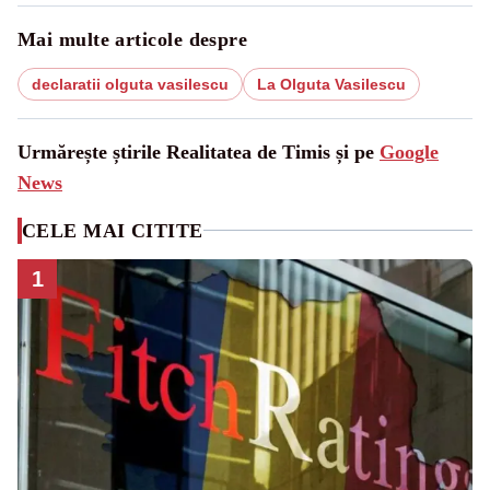
Mai multe articole despre
declaratii olguta vasilescu
La Olguta Vasilescu
Urmărește știrile Realitatea de Timis și pe
Google
News
CELE MAI CITITE
1