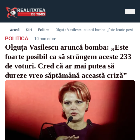
Acasă
Știri
Politica
Olguța Vasilescu aruncă bomba: „Este foarte posibil ca să strângem aceste 233 de voturi. Cred că ar mai putea să dureze vreo săptămână această criză”
·
POLITICA
10 min citire
Olguța Vasilescu aruncă bomba: „Este
foarte posibil ca să strângem aceste 233
de voturi. Cred că ar mai putea să
dureze vreo săptămână această criză”