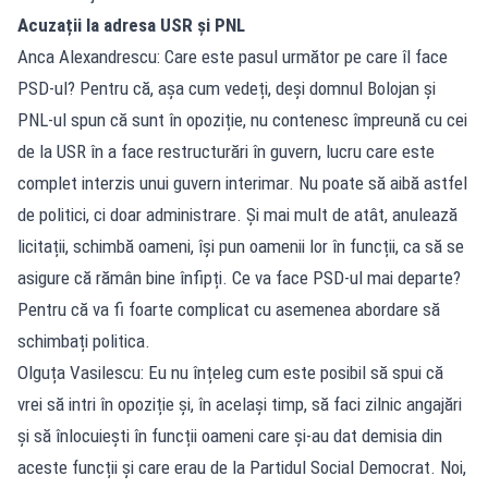
Acuzații la adresa USR și PNL
Anca Alexandrescu: Care este pasul următor pe care îl face
PSD-ul? Pentru că, așa cum vedeți, deși domnul Bolojan și
PNL-ul spun că sunt în opoziție, nu contenesc împreună cu cei
de la USR în a face restructurări în guvern, lucru care este
complet interzis unui guvern interimar. Nu poate să aibă astfel
de politici, ci doar administrare. Și mai mult de atât, anulează
licitații, schimbă oameni, își pun oamenii lor în funcții, ca să se
asigure că rămân bine înfipți. Ce va face PSD-ul mai departe?
Pentru că va fi foarte complicat cu asemenea abordare să
schimbați politica.
Olguța Vasilescu: Eu nu înțeleg cum este posibil să spui că
vrei să intri în opoziție și, în același timp, să faci zilnic angajări
și să înlocuiești în funcții oameni care și-au dat demisia din
aceste funcții și care erau de la Partidul Social Democrat. Noi,