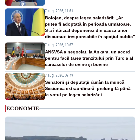
7 aug. 2026, 11:51
Bolojan, despre legea salarizării: „Ar
putea fi adoptată în perioada următoare.
S-a întârziat depunerea din cauza unor
discursuri iresponsabile în spaţiul public”
7 aug. 2026, 10:57
ANSVSA a negociat, la Ankara, un acord
pentru facilitarea tranzitului prin Turcia al
carcaselor de ovine și bovine
7 aug. 2026, 09:49
Senatorii și deputații rămân la muncă.
Sesiunea extraordinară, prelungită până
la votul pe legea salarizării
ECONOMIE