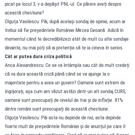
picat pe locul 3, v-a depășit PNL-ul. Ce părere aveți despre
această chestiune?
Olguța Vasilescu: Păi, după același sondaj de opinie, acum ar
trebui să fie președintele României Mircea Geoană. Adică în
momentul când te decredibilizezi atât de mult cu alte sondaje
dinainte, nu mai poți să ai pretenția să te ia cineva în serios.
Cât ar putea dura criza politică
Anca Alexandrescu: Ce se va întâmpla sau cât de mult credeți
că va dura această criză până când se va ajunge la o
majoritate pentru a avea un guvern? Oamenii sunt extrem de
îngrijorați, așa cum am văzut astăzi dintr-un alt sondaj CURS,
oamenii sunt preocupați de nivelul de trai și de inflație. 81%
dintre români sunt preocupați de această chestiune.
Olguța Vasilescu: Păi asta nu depinde de noi, asta depinde
foarte mult de președintele României și de anunțul pe care îl
va face în perioada următoare. Cred că ar mai putea să dureze