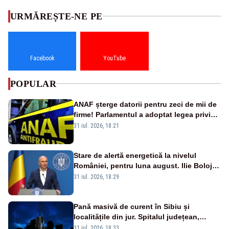
URMĂREȘTE-NE PE
Facebook
YouTube
POPULAR
ANAF șterge datorii pentru zeci de mii de
firme! Parlamentul a adoptat legea privind
amnistia fiscală
31 iul. 2026, 18:21
Stare de alertă energetică la nivelul
României, pentru luna august. Ilie Bolojan
a anunțat importuri și posibile restricții –
31 iul. 2026, 18:29
VIDEO
Pană masivă de curent în Sibiu și
localitățile din jur. Spitalul județean,
semafoarele, rețelele de telefonie, grav
31 iul. 2026, 18:33