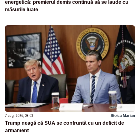
energetică: premierul demis continuă să se laude cu
măsurile luate
7 aug. 2026, 08:03
Stoica Marian
Trump neagă că SUA se confruntă cu un deficit de
armament