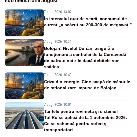
sub media lunii august
7 aug. 2026, 13:02
În intervalul orar de seară, consumul de
curent „a scăzut cu 200-300 de megawați”
7 aug. 2026, 10:51
Bolojan: Nivelul Dunării asigură o
funcționare a centralei de la Cernavodă
de patru-cinci zile dacă debitele vor
scădea
7 aug. 2026, 10:43
Criza din energie. Cine scapă de măsurile
de raționalizare impuse de Bolojan
7 aug. 2026, 10:01
Tarifele pentru rovinietă și sistemul
TollRo se aplică de la 1 octombrie 2026.
Ce se schimbă pentru șoferi și
transportatori