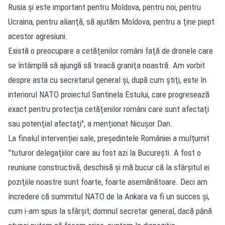
Rusia şi este important pentru Moldova, pentru noi, pentru
Ucraina, pentru alianţă, să ajutăm Moldova, pentru a ţine piept
acestor agresiuni.
Există o preocupare a cetăţenilor români faţă de dronele care
se întâmplă să ajungă să treacă graniţa noastră. Am vorbit
despre asta cu secretarul general şi, după cum ştiţi, este în
interiorul NATO proiectul Santinela Estului, care progresează
exact pentru protecţia cetăţenilor români care sunt afectaţi
sau potenţial afectaţi", a menţionat Nicuşor Dan.
La finalul intervenției sale, președintele României a mulțumit
”tuturor delegaţiilor care au fost azi la Bucureşti. A fost o
reuniune constructivă, deschisă şi mă bucur că la sfârşitul ei
poziţiile noastre sunt foarte, foarte asemănătoare. Deci am
încredere că summitul NATO de la Ankara va fi un succes şi,
cum i-am spus la sfârşit, domnul secretar general, dacă până