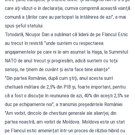
care aţi văzut-o în declaraţie, cumva comprimă această voinţă
comună a ţărilor care au participat la întâlnirea de azi", a mai
spus şeful statului.
Totodată, Nicușor Dan a subliniat că liderii de pe Flancul Estic
au trecut în revistă ”unde suntem cu respectarea
angajamentelor pe care ni le-am asumat la Haga, la Summitul
NATO de anul trecut şi progresăm, adică suntem cu toţii
serioşi, ne ţinem de cuvânt şi asta face bine alianţe”.
"Din partea României, după cum ştiţi, anul acesta sunt
cheltuieli militare de 2,5% din PIB şi, foarte important, pentru
că a fost o discuţie în reuniunea de azi, 40% din aceşti 2,5% se
duc pe echipamente noi", a transmis preşedintele României.
"Am vorbit, dincolo de chestiuni generale ale alianţei, din
partea noastră, am vorbit de Moldova. Moldova este un stat
pe Flancul estic ameninţat într-un proces de război hibrid cu