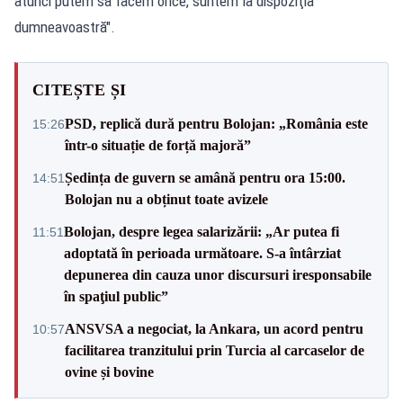
atunci putem să facem orice, suntem la dispoziţia
dumneavoastră".
CITEȘTE ȘI
PSD, replică dură pentru Bolojan: „România este
15:26
într-o situație de forță majoră”
Ședința de guvern se amână pentru ora 15:00.
14:51
Bolojan nu a obținut toate avizele
Bolojan, despre legea salarizării: „Ar putea fi
11:51
adoptată în perioada următoare. S-a întârziat
depunerea din cauza unor discursuri iresponsabile
în spaţiul public”
ANSVSA a negociat, la Ankara, un acord pentru
10:57
facilitarea tranzitului prin Turcia al carcaselor de
ovine și bovine