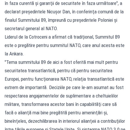
în faza curentă şi garanţii de securitate în faza următoare", a
declarat preşedintele Nicuşor Dan, în conferinţa comună de la
finalul Summitului B9, împreună cu preşedintele Poloniei şi
secretarul general al NATO.
Liderul de la Cotroceni a afirmat că tradiţional, Summitul B9
este o pregătire pentru summitul NATO, care anul acesta este
la Ankara.
"Tema summitului B9 de aici a fost oferită mai mult pentru
securitatea transatlantică, pentru că pentru securitatea
Europei, pentru funcţionarea NATO, relaţia transatlantică este
extrem de importantă. Deciziile pe care le-am asumat au fost
respectarea angajamentelor de suplimentare a cheltuielilor
militare, transformarea acestor bani în capabilităţi care să
facă o alianţă mai bine pregătită pentru ameninţări şi,
bineînţeles, dezechilibrarea în interiorul alianţeii a contribuţiilor
între ţările europene şi Statele Unite. Şi sintagma NATO 3.0 pe