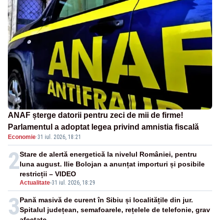
ANAF șterge datorii pentru zeci de mii de firme!
Parlamentul a adoptat legea privind amnistia fiscală
Economie
·
31 iul. 2026, 18:21
2
Stare de alertă energetică la nivelul României, pentru
luna august. Ilie Bolojan a anunțat importuri și posibile
restricții – VIDEO
Actualitate
-
31 iul. 2026, 18:29
3
Pană masivă de curent în Sibiu și localitățile din jur.
Spitalul județean, semafoarele, rețelele de telefonie, grav
afectate