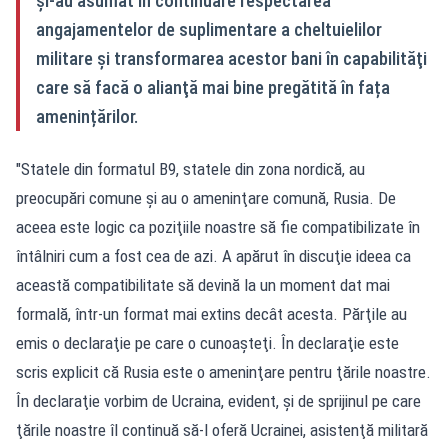
și-au asumat în continuare respectarea
angajamentelor de suplimentare a cheltuielilor
militare și transformarea acestor bani în capabilităţi
care să facă o alianţă mai bine pregătită în fața
amenințărilor.
"Statele din formatul B9, statele din zona nordică, au
preocupări comune şi au o ameninţare comună, Rusia. De
aceea este logic ca poziţiile noastre să fie compatibilizate în
întâlniri cum a fost cea de azi. A apărut în discuţie ideea ca
această compatibilitate să devină la un moment dat mai
formală, într-un format mai extins decât acesta. Părţile au
emis o declaraţie pe care o cunoaşteţi. În declaraţie este
scris explicit că Rusia este o ameninţare pentru ţările noastre.
În declaraţie vorbim de Ucraina, evident, şi de sprijinul pe care
ţările noastre îl continuă să-l oferă Ucrainei, asistenţă militară