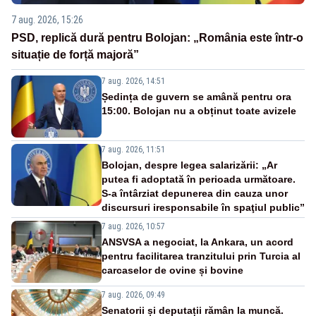
7 aug. 2026, 15:26
PSD, replică dură pentru Bolojan: „România este într-o
situație de forță majoră”
7 aug. 2026, 14:51
Ședința de guvern se amână pentru ora
15:00. Bolojan nu a obținut toate avizele
7 aug. 2026, 11:51
Bolojan, despre legea salarizării: „Ar
putea fi adoptată în perioada următoare.
S-a întârziat depunerea din cauza unor
discursuri iresponsabile în spaţiul public”
7 aug. 2026, 10:57
ANSVSA a negociat, la Ankara, un acord
pentru facilitarea tranzitului prin Turcia al
carcaselor de ovine și bovine
7 aug. 2026, 09:49
Senatorii și deputații rămân la muncă.