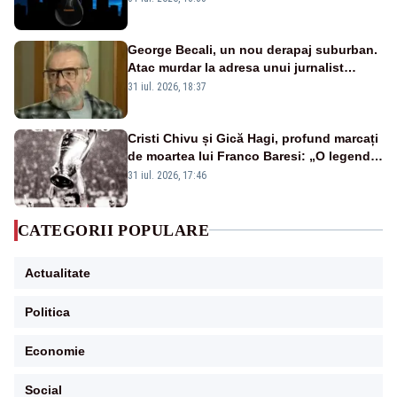
afectate
George Becali, un nou derapaj suburban.
Atac murdar la adresa unui jurnalist
sportiv – AUDIO
31 iul. 2026, 18:37
Cristi Chivu și Gică Hagi, profund marcați
de moartea lui Franco Baresi: „O legendă
a fotbalului mondial”
31 iul. 2026, 17:46
CATEGORII POPULARE
Actualitate
Politica
Economie
Social