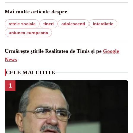
Mai multe articole despre
retele sociale
tineri
adolescenti
interdictie
uniunea europeana
Urmărește știrile Realitatea de Timis și pe
Google
News
CELE MAI CITITE
1