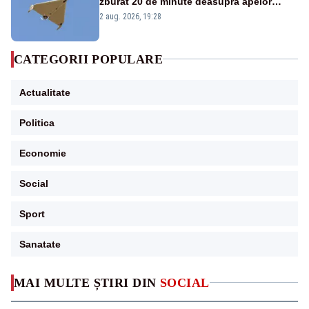
zburat 20 de minute deasupra apelor
României. Au fost ridicate două F-16
2 aug. 2026, 19:28
CATEGORII POPULARE
Actualitate
Politica
Economie
Social
Sport
Sanatate
MAI MULTE ȘTIRI DIN
SOCIAL