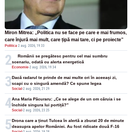
Miron Mitrea: „Politica nu se face pe care e mai frumos,
care înjură mai mult, care țipă mai tare, ci pe proiecte”
Politica
·
2 aug. 2026, 19:33
2
Românii se pregătesc pentru cel mai sumbru
scenariu, odată cu alerta energetică
Economie
-
2 aug. 2026, 19:34
3
Dacă radarul te prinde de mai multe ori în aceeași zi,
scapi cu o singură amendă? Ce spune legea
Social
-
2 aug. 2026, 21:29
4
Ana Maria Păcuraru: „Ce se alege de un om căruia i se
închide singura lui portiță?”
Social
-
2 aug. 2026, 23:25
5
Drona care a ținut Tulcea în alertă a zburat 20 de minute
deasupra apelor României. Au fost ridicate două F-16
Social
-
2 aug. 2026, 19:28