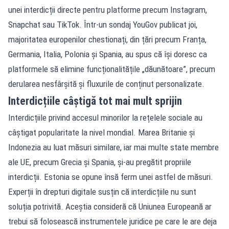
unei interdicții directe pentru platforme precum Instagram,
Snapchat sau TikTok. Într-un sondaj YouGov publicat joi,
majoritatea europenilor chestionați, din țări precum Franța,
Germania, Italia, Polonia și Spania, au spus că își doresc ca
platformele să elimine funcționalitățile „dăunătoare”, precum
derularea nesfârșită și fluxurile de conținut personalizate.
Interdicțiile câștigă tot mai mult sprijin
Interdicțiile privind accesul minorilor la rețelele sociale au
câștigat popularitate la nivel mondial. Marea Britanie și
Indonezia au luat măsuri similare, iar mai multe state membre
ale UE, precum Grecia și Spania, și-au pregătit propriile
interdicții. Estonia se opune însă ferm unei astfel de măsuri.
Experții în drepturi digitale susțin că interdicțiile nu sunt
soluția potrivită. Aceștia consideră că Uniunea Europeană ar
trebui să folosească instrumentele juridice pe care le are deja