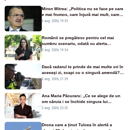
Miron Mitrea: „Politica nu se face pe care
e mai frumos, care înjură mai mult, care
țipă mai tare, ci pe proiecte”
2 aug. 2026, 19:33
Românii se pregătesc pentru cel mai
sumbru scenariu, odată cu alerta
energetică
2 aug. 2026, 19:34
Dacă radarul te prinde de mai multe ori în
aceeași zi, scapi cu o singură amendă?
Ce spune legea
2 aug. 2026, 21:29
Ana Maria Păcuraru: „Ce se alege de un
om căruia i se închide singura lui
portiță?”
2 aug. 2026, 23:25
Drona care a ținut Tulcea în alertă a