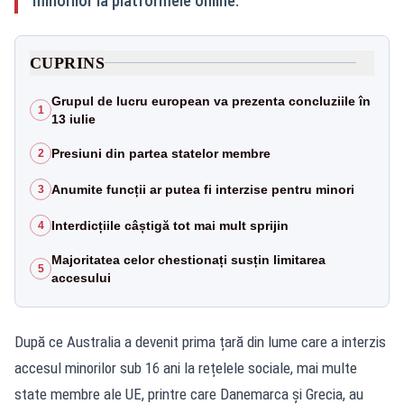
minorilor la platformele online.
CUPRINS
Grupul de lucru european va prezenta concluziile în
1
13 iulie
Presiuni din partea statelor membre
2
Anumite funcții ar putea fi interzise pentru minori
3
Interdicțiile câștigă tot mai mult sprijin
4
Majoritatea celor chestionați susțin limitarea
5
accesului
După ce Australia a devenit prima țară din lume care a interzis
accesul minorilor sub 16 ani la rețelele sociale, mai multe
state membre ale UE, printre care Danemarca și Grecia, au