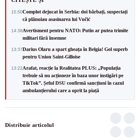
Complot dejucat în Serbia: doi bărbați, suspectați
15:50
că plănuiau asasinarea lui Vučić
Avertisment pentru NATO: Putin ar putea trimite
14:38
militari fără însemne
Darius Olaru a spart gheața în Belgia! Gol superb
13:37
pentru Union Saint-Gilloise
Arafat, reacție la Realitatea PLUS: „Populația
13:22
trebuie să nu acționeze în baza unor instigări pe
TikTok”. Șeful DSU confirmă sancțiuni în cazul
ambulanțierului care a oprit la piață
Distribuie articolul