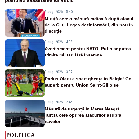
plănuiau asasinarea lui Vučić
9 aug. 2026, 15:40
Miruță cere o măsură radicală după atacul
de la Cluj. Legea dezinformării, din nou în
discuție
9 aug. 2026, 14:38
Avertisment pentru NATO: Putin ar putea
trimite militari fără însemne
9 aug. 2026, 13:37
Darius Olaru a spart gheața în Belgia! Gol
superb pentru Union Saint-Gilloise
9 aug. 2026, 12:45
Măsură de urgență în Marea Neagră.
Turcia cere oprirea atacurilor asupra
navelor
POLITICA