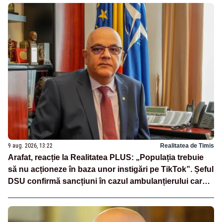
9 aug. 2026, 13:22
Realitatea de Timis
Arafat, reacție la Realitatea PLUS: „Populația trebuie
să nu acționeze în baza unor instigări pe TikTok”. Șeful
DSU confirmă sancțiuni în cazul ambulanțierului care a
oprit la piață