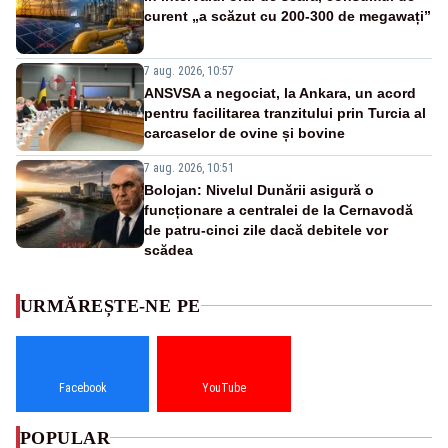
curent „a scăzut cu 200-300 de megawați”
7 aug. 2026, 10:57
ANSVSA a negociat, la Ankara, un acord
pentru facilitarea tranzitului prin Turcia al
carcaselor de ovine și bovine
7 aug. 2026, 10:51
Bolojan: Nivelul Dunării asigură o
funcționare a centralei de la Cernavodă
de patru-cinci zile dacă debitele vor
scădea
URMĂREȘTE-NE PE
Facebook
YouTube
POPULAR