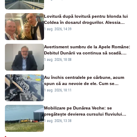
Lovitură după lovitură pentru blonda lui
Coldea în dosarul drogurilor. Alessia
Păcuraru explică decizia magistraților
1 aug. 2026, 14:39
Avertisment sumbru de la Apele Române:
Debitul Dunării va continua să scadă.
Cernavodă s-ar putea închide în 4 zile
1 aug. 2026, 18:08
Au închis centralele pe cărbune, acum
spun că au nevoie de ele. Cum se
pasează vina în plină criză energetică
1 aug. 2026, 18:11
Mobilizare pe Dunărea Veche: se
pregătește devierea cursului fluviului
către Cernavodă – VIDEO
1 aug. 2026, 13:38