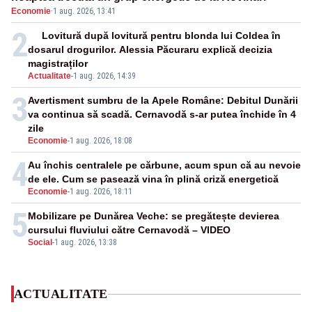
Economie
·
1 aug. 2026, 13:41
2
Lovitură după lovitură pentru blonda lui Coldea în
dosarul drogurilor. Alessia Păcuraru explică decizia
magistraților
Actualitate
-
1 aug. 2026, 14:39
3
Avertisment sumbru de la Apele Române: Debitul Dunării
va continua să scadă. Cernavodă s-ar putea închide în 4
zile
Economie
-
1 aug. 2026, 18:08
4
Au închis centralele pe cărbune, acum spun că au nevoie
de ele. Cum se pasează vina în plină criză energetică
Economie
-
1 aug. 2026, 18:11
5
Mobilizare pe Dunărea Veche: se pregătește devierea
cursului fluviului către Cernavodă – VIDEO
Social
-
1 aug. 2026, 13:38
ACTUALITATE