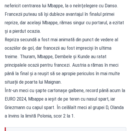
nefericit centrarea lui Mbappe, la o neînţelegere cu Danso.
Francezii puteau să îşi dubleze avantajul în finalul primei
reprize, dar același Mbappe, rămas singur cu portarul, a ezitat
şi a pierdut ocazia.
Repriza secundă a fost mai animată din punct de vedere al
ocaziilor de gol, dar francezii au fost impreciși în ultima
treime. Thuram, Mbappe, Dembele și Kunde au ratat
principalele ocazii pentru francezi. Austria a rămas în meci
până la final și a reușit să se apropie periculos în mai multe
situații de poarta lui Maignan.
Într-un meci cu şapte cartonaşe galbene, record până acum la
EURO 2024, Mbappe a ieşit de pe teren cu nasul spart, iar
Griezmann cu capul spart. În celălalt meci al grupei D, Olanda
a învins la limită Polonia, scor 2 la 1.