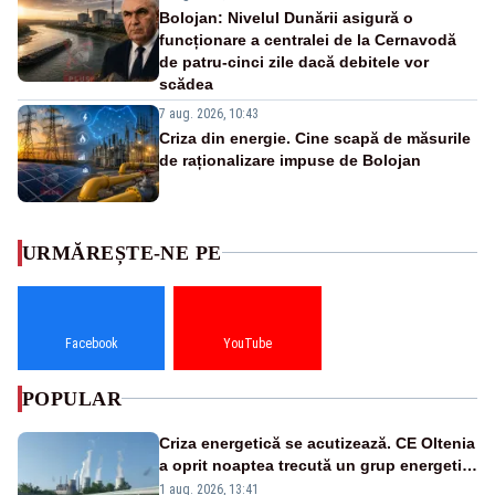
Bolojan: Nivelul Dunării asigură o
funcționare a centralei de la Cernavodă
de patru-cinci zile dacă debitele vor
scădea
7 aug. 2026, 10:43
Criza din energie. Cine scapă de măsurile
de raționalizare impuse de Bolojan
URMĂREȘTE-NE PE
Facebook
YouTube
POPULAR
Criza energetică se acutizează. CE Oltenia
a oprit noaptea trecută un grup energetic
de la Rovinari
1 aug. 2026, 13:41