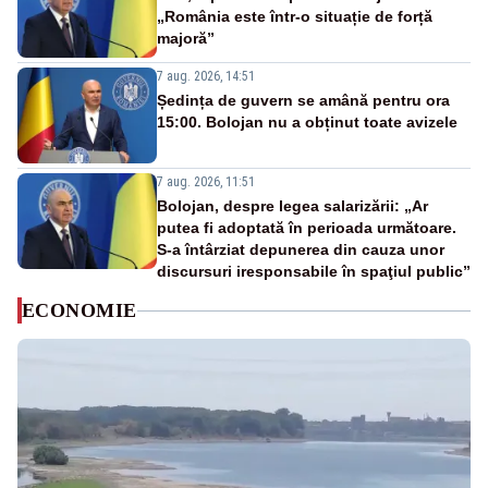
„România este într-o situație de forță
majoră”
7 aug. 2026, 14:51
Ședința de guvern se amână pentru ora
15:00. Bolojan nu a obținut toate avizele
7 aug. 2026, 11:51
Bolojan, despre legea salarizării: „Ar
putea fi adoptată în perioada următoare.
S-a întârziat depunerea din cauza unor
discursuri iresponsabile în spaţiul public”
ECONOMIE