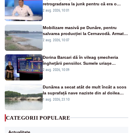
retrogradarea la junk pentru că era o
catastrofă pentru bănci și fondurile de
2 aug. 2026, 10:01
pensii
Mobilizare masivă pe Dunăre, pentru
salvarea producției la Cernavodă. Armata
va detona o stâncă și va devia apa
2 aug. 2026, 10:07
fluviului - IMAGINI AERIENE
Dorina Barcari dă în vileag șmecheria
înghețării pensiilor. Sumele uriașe
pierdute de fiecare român
2 aug. 2026, 10:09
Dunărea a secat atât de mult încât a scos
la suprafață nave naziste din al doilea
război mondial
1 aug. 2026, 23:10
CATEGORII POPULARE
Actualitate