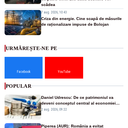
scădea
7 aug. 2026, 10:43
Criza din energie. Cine scapă de măsurile
de raționalizare impuse de Bolojan
URMĂREȘTE-NE PE
Facebook
YouTube
POPULAR
Daniel Udrescu: De ce patrimoniul va
deveni conceptul central al economiei
viitoare?
2 aug. 2026, 09:22
Piperea (AUR): România a evitat