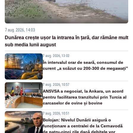
7 aug. 2026, 14:03
Dunărea crește ușor la intrarea în țară, dar rămâne mult
sub media lunii august
7 aug. 2026, 13:02
În intervalul orar de seară, consumul de
curent „a scăzut cu 200-300 de megawați”
7 aug. 2026, 10:57
ANSVSA a negociat, la Ankara, un acord
pentru facilitarea tranzitului prin Turcia al
carcaselor de ovine și bovine
7 aug. 2026, 10:51
Bolojan: Nivelul Dunării asigură o
funcționare a centralei de la Cernavodă
de patru-cinci zile dacă debitele vor