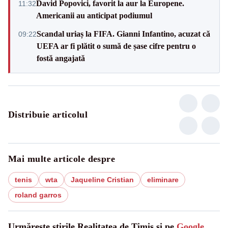
David Popovici, favorit la aur la Europene.
11:32
Americanii au anticipat podiumul
Scandal uriaș la FIFA. Gianni Infantino, acuzat că
09:22
UEFA ar fi plătit o sumă de șase cifre pentru o
fostă angajată
Distribuie articolul
Mai multe articole despre
tenis
wta
Jaqueline Cristian
eliminare
roland garros
Urmărește știrile Realitatea de Timis și pe
Google