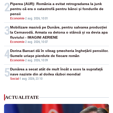
2
Piperea (AUR): România a evitat retrogradarea la junk
pentru că era o catastrofă pentru bănci și fondurile de
pensii
Economie
-
2 aug. 2026, 10:01
3
Mobilizare masivă pe Dunăre, pentru salvarea producției
la Cernavodă. Armata va detona o stâncă și va devia apa
fluviului - IMAGINI AERIENE
Economie
-
2 aug. 2026, 10:07
4
Dorina Barcari dă în vileag șmecheria înghețării pensiilor.
Sumele uriașe pierdute de fiecare român
Economie
-
2 aug. 2026, 10:09
5
Dunărea a secat atât de mult încât a scos la suprafață
nave naziste din al doilea război mondial
Social
-
1 aug. 2026, 23:10
ACTUALITATE