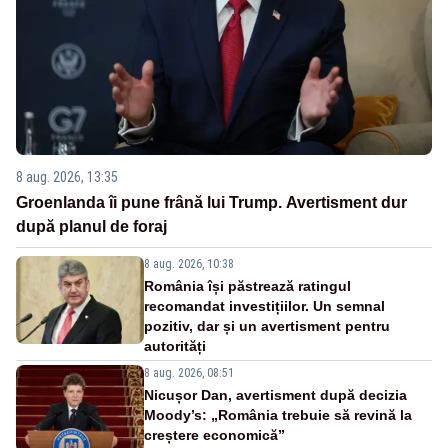
8 aug. 2026, 13:35
Groenlanda îi pune frână lui Trump. Avertisment dur
după planul de foraj
8 aug. 2026, 10:38
România își păstrează ratingul
recomandat investițiilor. Un semnal
pozitiv, dar și un avertisment pentru
autorități
8 aug. 2026, 08:51
Nicușor Dan, avertisment după decizia
Moody’s: „România trebuie să revină la
creștere economică”