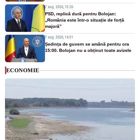
7 aug. 2026, 15:26
PSD, replică dură pentru Bolojan:
„România este într-o situație de forță
majoră”
7 aug. 2026, 14:51
Ședința de guvern se amână pentru ora
15:00. Bolojan nu a obținut toate avizele
ECONOMIE