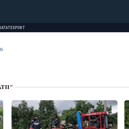
NATATE
SPORT
ii
TII"