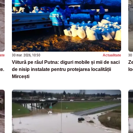
ate
30 mar. 2026, 10:50
Actualitate
30 
Viitură pe râul Putna: diguri mobile și mii de saci
Ze
e.
de nisip instalate pentru protejarea localității
lo
Mircești