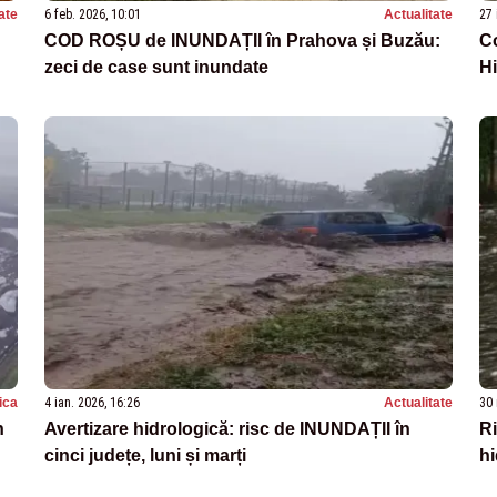
ate
6 feb. 2026, 10:01
Actualitate
27 
COD ROȘU de INUNDAȚII în Prahova și Buzău:
Co
zeci de case sunt inundate
Hi
tica
4 ian. 2026, 16:26
Actualitate
30 
n
Avertizare hidrologică: risc de INUNDAȚII în
Ri
cinci județe, luni și marți
hi