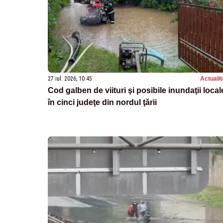
27 iul. 2026, 10:45
Actualit
Cod galben de viituri şi posibile inundaţii local
în cinci judeţe din nordul ţării