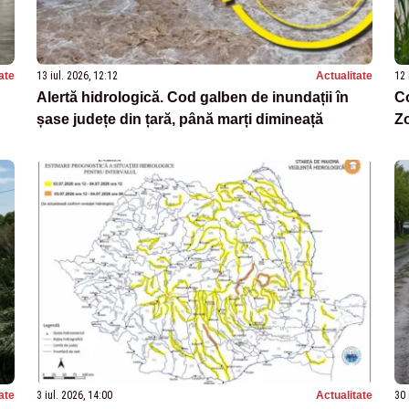
ate
13 iul. 2026, 12:12
Actualitate
12 
Alertă hidrologică. Cod galben de inundații în
Co
șase județe din țară, până marți dimineață
Zo
ate
3 iul. 2026, 14:00
Actualitate
30 