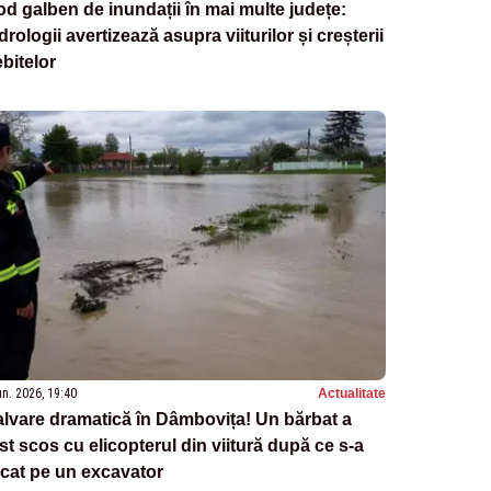
d galben de inundații în mai multe județe:
drologii avertizează asupra viiturilor și creșterii
bitelor
un. 2026, 19:40
Actualitate
lvare dramatică în Dâmbovița! Un bărbat a
st scos cu elicopterul din viitură după ce s-a
cat pe un excavator