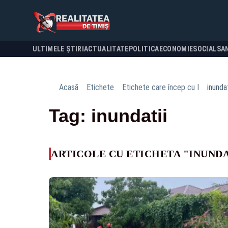
ULTIMELE ȘTIRI
ACTUALITATE
POLITICA
ECONOMIE
SOCIAL
SA
Acasă
Etichete
Etichete care încep cu I
inundat
Tag: inundatii
ARTICOLE CU ETICHETA "INUNDA