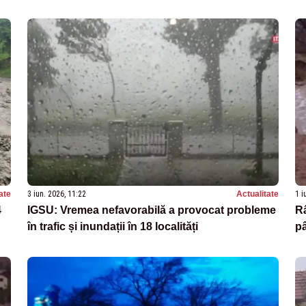
ate
3 iun. 2026, 11:22
Actualitate
1 i
4
IGSU: Vremea nefavorabilă a provocat probleme
Râ
în trafic și inundații în 18 localități
pâ