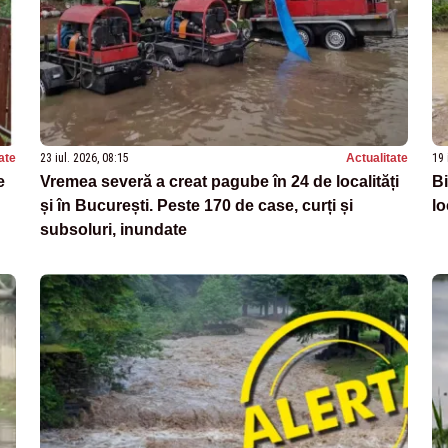
ate
23 iul. 2026, 08:15
Actualitate
19 
e
Vremea severă a creat pagube în 24 de localități
Bi
și în București. Peste 170 de case, curți și
lo
subsoluri, inundate