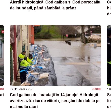
Alertă hidrologică. Cod galben și Cod portocaliu
Co
de inundații, până sâmbătă la prânz
hi
de
ate
10 iun. 2026, 20:07
Social
9 i
uri
Cod galben de inundații în 14 județe! Hidrologii
Sa
avertizează: risc de viituri și creșteri de debite pe
fo
mai multe râuri
ur