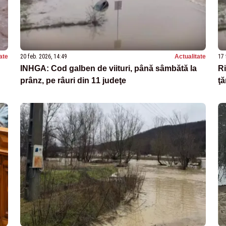
ate
20 feb. 2026, 14:49
Actualitate
17 
INHGA: Cod galben de viituri, până sâmbătă la
Ri
prânz, pe râuri din 11 judeţe
ţă