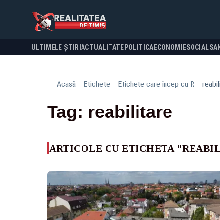
ULTIMELE ȘTIRI
ACTUALITATE
POLITICA
ECONOMIE
SOCIAL
SA
Acasă
Etichete
Etichete care încep cu R
reabil
Tag: reabilitare
ARTICOLE CU ETICHETA "REABI