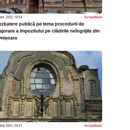
iun. 2022, 10:54
Actualitate
zbatere publică pe tema procedurii de
jorare a impozitului pe clădirile neîngrijite din
imișoara
mai 2021, 20:21
Actualitate