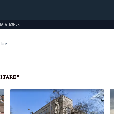
NATATE
SPORT
itare
LITARE"