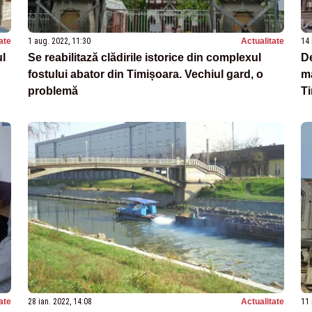
ate
1 aug. 2022, 11:30
Actualitate
14 
ul
Se reabilitază clădirile istorice din complexul
De
fostului abator din Timișoara. Vechiul gard, o
ma
problemă
T
ate
28 ian. 2022, 14:08
Actualitate
11 