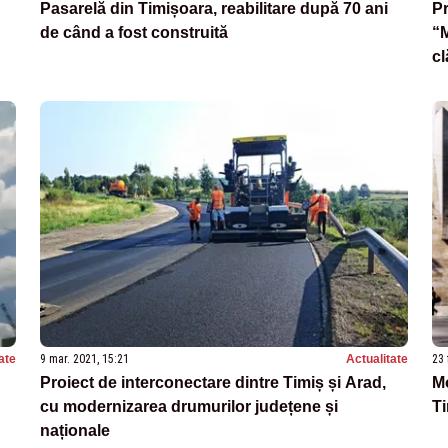
Pasarelă din Timișoara, reabilitare după 70 ani
Pr
de când a fost construită
“M
cl
ate
9 mar. 2021, 15:21
Actualitate
23 
Proiect de interconectare dintre Timiș și Arad,
Mo
cu modernizarea drumurilor județene și
Ti
naționale