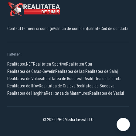
Contact
Termeni și condiții
Politică de confidențialitate
Cod de conduită
Parteneri:
Realitatea.NET
Realitatea Sportiva
Realitatea Star
Realitatea de Caras-Severin
Realitatea de Iasi
Realitatea de Salaj
Realitatea de Valcea
Realitatea de Bucuresti
Realitatea de Ialomita
Realitatea de Ilfov
Realitatea de Craiova
Realitatea de Suceava
Realitatea de Harghita
Realitatea de Maramures
Realitatea de Vaslui
© 2026 PHG Media Invest LLC
Facebook
YouTube