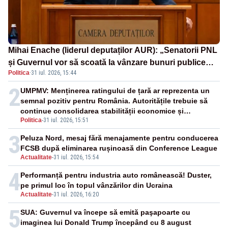
Mihai Enache (liderul deputaților AUR): „Senatorii PNL
și Guvernul vor să scoată la vânzare bunuri publice
Politica
·
31 iul. 2026, 15:44
pentru a stinge datoriile pentru vaccinurile Pfizer!”
2
UMPMV: Menținerea ratingului de țară ar reprezenta un
semnal pozitiv pentru România. Autoritățile trebuie să
continue consolidarea stabilității economice și
Politica
-
31 iul. 2026, 15:51
financiare
3
Peluza Nord, mesaj fără menajamente pentru conducerea
FCSB după eliminarea rușinoasă din Conference League
Actualitate
-
31 iul. 2026, 15:54
4
Performanță pentru industria auto românească! Duster,
pe primul loc în topul vânzărilor din Ucraina
Actualitate
-
31 iul. 2026, 16:20
5
SUA: Guvernul va începe să emită paşapoarte cu
imaginea lui Donald Trump începând cu 8 august