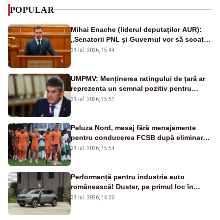
POPULAR
Mihai Enache (liderul deputaților AUR):
„Senatorii PNL și Guvernul vor să scoată
la vânzare bunuri publice pentru a stinge
31 iul. 2026, 15:44
datoriile pentru vaccinurile Pfizer!”
UMPMV: Menținerea ratingului de țară ar
reprezenta un semnal pozitiv pentru
România. Autoritățile trebuie să continue
31 iul. 2026, 15:51
consolidarea stabilității economice și
financiare
Peluza Nord, mesaj fără menajamente
pentru conducerea FCSB după eliminarea
rușinoasă din Conference League
31 iul. 2026, 15:54
Performanță pentru industria auto
românească! Duster, pe primul loc în
topul vânzărilor din Ucraina
31 iul. 2026, 16:20