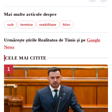
Mai multe articole despre
cub
termica
reabilitare
bloc
Urmărește știrile Realitatea de Timis și pe
Google
News
CELE MAI CITITE
1