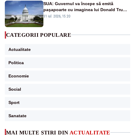
SUA: Guvernul va începe să emită
paşapoarte cu imaginea lui Donald Trump
începând cu 8 august
31 iul. 2026, 15:20
CATEGORII POPULARE
Actualitate
Politica
Economie
Social
Sport
Sanatate
MAI MULTE ȘTIRI DIN
ACTUALITATE