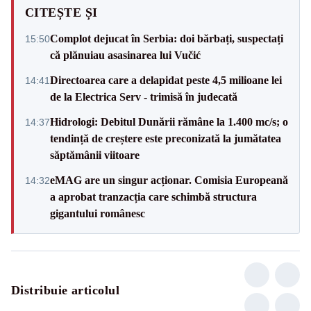
CITEȘTE ȘI
Complot dejucat în Serbia: doi bărbați, suspectați
15:50
că plănuiau asasinarea lui Vučić
Directoarea care a delapidat peste 4,5 milioane lei
14:41
de la Electrica Serv - trimisă în judecată
Hidrologi: Debitul Dunării rămâne la 1.400 mc/s; o
14:37
tendință de creștere este preconizată la jumătatea
săptămânii viitoare
eMAG are un singur acționar. Comisia Europeană
14:32
a aprobat tranzacția care schimbă structura
gigantului românesc
Distribuie articolul