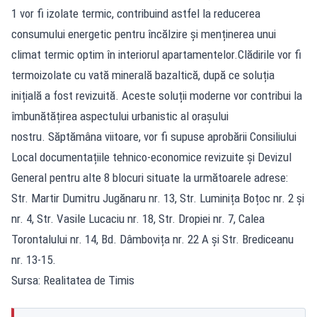
1 vor fi izolate termic, contribuind astfel la reducerea
consumului energetic pentru încălzire și menținerea unui
climat termic optim în interiorul apartamentelor.Clădirile vor fi
termoizolate cu vată minerală bazaltică, după ce soluția
inițială a fost revizuită. Aceste soluții moderne vor contribui la
îmbunătățirea aspectului urbanistic al orașului
nostru. Săptămâna viitoare, vor fi supuse aprobării Consiliului
Local documentațiile tehnico-economice revizuite și Devizul
General pentru alte 8 blocuri situate la următoarele adrese:
Str. Martir Dumitru Jugănaru nr. 13, Str. Luminița Boțoc nr. 2 și
nr. 4, Str. Vasile Lucaciu nr. 18, Str. Dropiei nr. 7, Calea
Torontalului nr. 14, Bd. Dâmbovița nr. 22 A și Str. Brediceanu
nr. 13-15.
Sursa: Realitatea de Timis