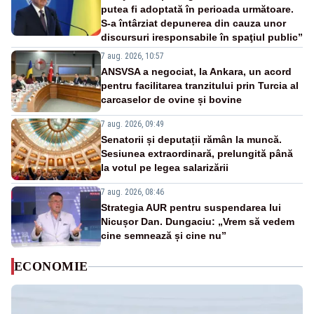
putea fi adoptată în perioada următoare.
S-a întârziat depunerea din cauza unor
discursuri iresponsabile în spaţiul public”
7 aug. 2026, 10:57
ANSVSA a negociat, la Ankara, un acord
pentru facilitarea tranzitului prin Turcia al
carcaselor de ovine și bovine
7 aug. 2026, 09:49
Senatorii și deputații rămân la muncă.
Sesiunea extraordinară, prelungită până
la votul pe legea salarizării
7 aug. 2026, 08:46
Strategia AUR pentru suspendarea lui
Nicușor Dan. Dungaciu: „Vrem să vedem
cine semnează și cine nu”
ECONOMIE