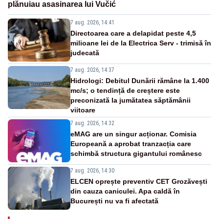
plănuiau asasinarea lui Vučić
7 aug. 2026, 14:41
Directoarea care a delapidat peste 4,5
milioane lei de la Electrica Serv - trimisă în
judecată
7 aug. 2026, 14:37
Hidrologi: Debitul Dunării rămâne la 1.400
mc/s; o tendință de creștere este
preconizată la jumătatea săptămânii
viitoare
7 aug. 2026, 14:32
eMAG are un singur acționar. Comisia
Europeană a aprobat tranzacția care
schimbă structura gigantului românesc
7 aug. 2026, 14:30
ELCEN oprește preventiv CET Grozăvești
din cauza caniculei. Apa caldă în
București nu va fi afectată