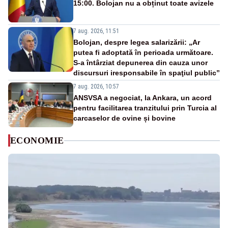
15:00. Bolojan nu a obținut toate avizele
7 aug. 2026, 11:51
Bolojan, despre legea salarizării: „Ar
putea fi adoptată în perioada următoare.
S-a întârziat depunerea din cauza unor
discursuri iresponsabile în spaţiul public”
7 aug. 2026, 10:57
ANSVSA a negociat, la Ankara, un acord
pentru facilitarea tranzitului prin Turcia al
carcaselor de ovine și bovine
ECONOMIE