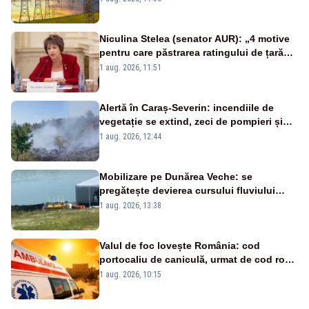
Niculina Stelea (senator AUR): „4 motive
pentru care păstrarea ratingului de țară
nu este o reușită pentru Guvernul
1 aug. 2026, 11:51
Bolojan”
Alertă în Caraș-Severin: incendiile de
vegetație se extind, zeci de pompieri și
silvicultori se luptă cu flăcările - VIDEO
1 aug. 2026, 12:44
Mobilizare pe Dunărea Veche: se
pregătește devierea cursului fluviului
către Cernavodă – VIDEO
1 aug. 2026, 13:38
Valul de foc lovește România: cod
portocaliu de caniculă, urmat de cod roșu
duminică. Temperaturile urcă spre 40°C
1 aug. 2026, 10:15