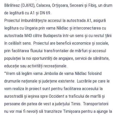
Bărăteaz (DJ692), Calacea, Orțișoara, Seceani și Fibiș, un drum
de legătură cu A1 și DN 69.
Proiectul îmbunătățește accesul la autostrada A1, asigură
legătura cu Ungaria prin vama Nădlac și interconectarea cu
autostrada M43 către Budapesta într-un sens și cu restul țării
în celălalt sens. Proiectul are beneficii economice și sociale,
prin facilitarea fluxului transfrontalier de mărfuri și accesul
populației la noi oportunități de angajare, servicii de sănătate,
educație sau activități recreaționale.
”Vrem să legăm vama Jimbolia de vama Nădlac folosind
drumurile naționale și județene existente. Lucrările pe care le
vom realiza în proiect sunt pentru facilitarea accesului la
aurostradă și ieșirea spre Occident a traficului de marfă și
persoane din patea de vest a județului Timis. Transportatorii
nu vor mai fi nevoiți să tranziteze Timișoara pentru a ajunge la