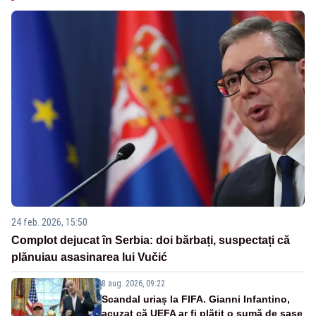
24 feb. 2026, 15:50
Complot dejucat în Serbia: doi bărbați, suspectați că
plănuiau asasinarea lui Vučić
8 aug. 2026, 09:22
Scandal uriaș la FIFA. Gianni Infantino,
acuzat că UEFA ar fi plătit o sumă de șase