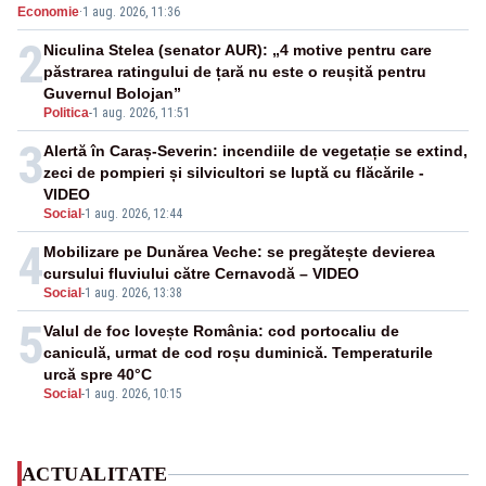
Economie
·
1 aug. 2026, 11:36
2
Niculina Stelea (senator AUR): „4 motive pentru care
păstrarea ratingului de țară nu este o reușită pentru
Guvernul Bolojan”
Politica
-
1 aug. 2026, 11:51
3
Alertă în Caraș-Severin: incendiile de vegetație se extind,
zeci de pompieri și silvicultori se luptă cu flăcările -
VIDEO
Social
-
1 aug. 2026, 12:44
4
Mobilizare pe Dunărea Veche: se pregătește devierea
cursului fluviului către Cernavodă – VIDEO
Social
-
1 aug. 2026, 13:38
5
Valul de foc lovește România: cod portocaliu de
caniculă, urmat de cod roșu duminică. Temperaturile
urcă spre 40°C
Social
-
1 aug. 2026, 10:15
ACTUALITATE