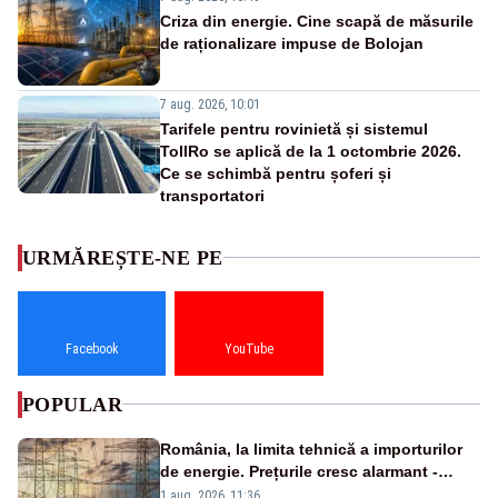
Criza din energie. Cine scapă de măsurile
de raționalizare impuse de Bolojan
7 aug. 2026, 10:01
Tarifele pentru rovinietă și sistemul
TollRo se aplică de la 1 octombrie 2026.
Ce se schimbă pentru șoferi și
transportatori
URMĂREȘTE-NE PE
Facebook
YouTube
POPULAR
România, la limita tehnică a importurilor
de energie. Prețurile cresc alarmant -
Analiză Realitatea Plus
1 aug. 2026, 11:36