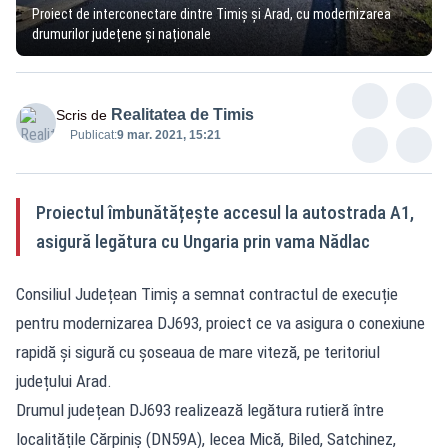
Proiect de interconectare dintre Timiș și Arad, cu modernizarea
drumurilor județene și naționale
Realitatea de Timis
Scris de
Publicat:
9 mar. 2021, 15:21
Proiectul îmbunătățește accesul la autostrada A1,
asigură legătura cu Ungaria prin vama Nădlac
Consiliul Județean Timiș a semnat contractul de execuție
pentru modernizarea DJ693, proiect ce va asigura o conexiune
rapidă și sigură cu șoseaua de mare viteză, pe teritoriul
județului Arad.
Drumul județean DJ693 realizează legătura rutieră între
localitățile Cărpiniș (DN59A), lecea Mică, Biled, Satchinez,