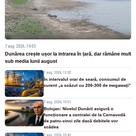
7 aug. 2026, 14:03
Dunărea crește ușor la intrarea în țară, dar rămâne mult
sub media lunii august
7 aug. 2026, 13:02
În intervalul orar de seară, consumul de
curent „a scăzut cu 200-300 de megawați”
7 aug. 2026, 10:51
Bolojan: Nivelul Dunării asigură o
funcționare a centralei de la Cernavodă
de patru-cinci zile dacă debitele vor
scădea
7 aug. 2026, 10:43