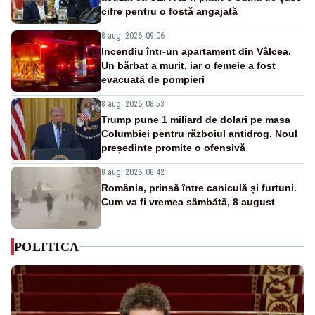
cifre pentru o fostă angajată
8 aug. 2026, 09:06
Incendiu într-un apartament din Vâlcea.
Un bărbat a murit, iar o femeie a fost
evacuată de pompieri
8 aug. 2026, 08:53
Trump pune 1 miliard de dolari pe masa
Columbiei pentru războiul antidrog. Noul
președinte promite o ofensivă
8 aug. 2026, 08:42
România, prinsă între caniculă și furtuni.
Cum va fi vremea sâmbătă, 8 august
POLITICA