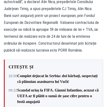
autostradă”, a declarat Alin Nica, președintele Consiliului
Județean Timiș, a spus președintele CJ Timiș, Alin Nica.
Banii sunt asigurați printr-un proiect european, prin Fondul
European de Dezvoltare Regională. Valoarea contractului de
execuție se ridică la aproape 59 de milioane de lei + TVA, iar
termenul de realizare este de 24 de luni de la emiterea
ordinului de începere. Constructorul desemnat prin licitație
publică să realizeze lucrarea este PORR România.
CITEȘTE ȘI
Complot dejucat în Serbia: doi bărbați, suspectați
15:50
că plănuiau asasinarea lui Vučić
Scandal uriaș la FIFA. Gianni Infantino, acuzat că
09:22
UEFA ar fi plătit o sumă de șase cifre pentru o
fostă angajată