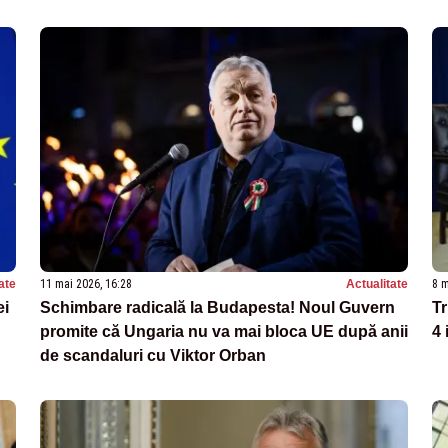
ate
11 mai 2026, 16:28
Actualitate
8 m
ei
Schimbare radicală la Budapesta! Noul Guvern
T
promite că Ungaria nu va mai bloca UE după anii
4 
de scandaluri cu Viktor Orban