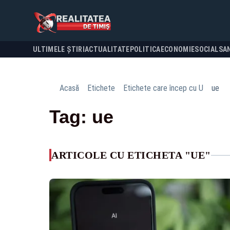
ULTIMELE ȘTIRI
ACTUALITATE
POLITICA
ECONOMIE
SOCIAL
SA
Acasă
Etichete
Etichete care încep cu U
ue
Tag: ue
ARTICOLE CU ETICHETA "UE"