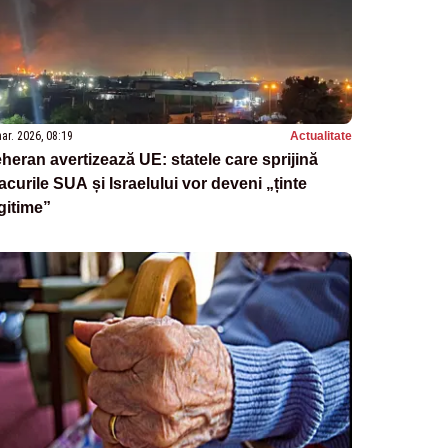
ar. 2026, 08:19
Actualitate
heran avertizează UE: statele care sprijină
acurile SUA și Israelului vor deveni „ținte
gitime”