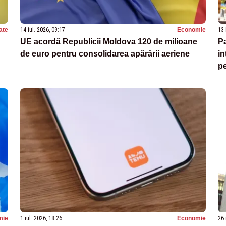
ate
14 iul. 2026, 09:17
Economie
13 
UE acordă Republicii Moldova 120 de milioane
Pa
de euro pentru consolidarea apărării aeriene
in
pe
mie
1 iul. 2026, 18:26
Economie
26 