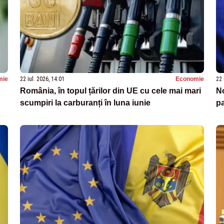
mie
22 iul. 2026, 14:01
Economie
22 
România, în topul țărilor din UE cu cele mai mari
No
scumpiri la carburanți în luna iunie
pa