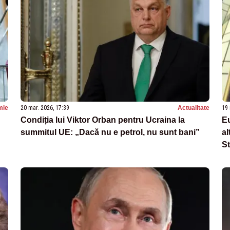
mie
20 mar. 2026, 17:39
Actualitate
19 
Condiția lui Viktor Orban pentru Ucraina la
Eu
summitul UE: „Dacă nu e petrol, nu sunt bani”
al
St