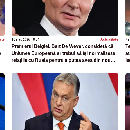
ate
16 mar. 2026, 18:54
Actualitate
7 m
Premierul Belgiei, Bart De Wever, consideră că
Te
A
Uniunea Europeană ar trebui să își normalizeze
at
relațiile cu Rusia pentru a putea avea din nou
le
acces la energie la prețuri mai mici.