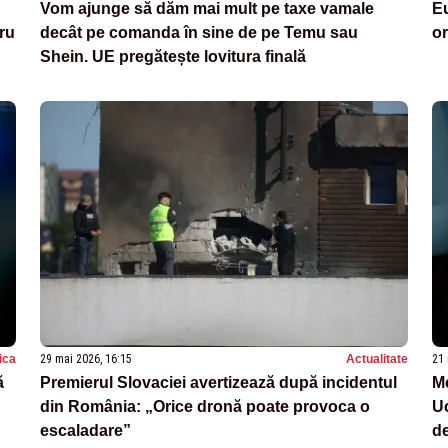
Vom ajunge să dăm mai mult pe taxe vamale
Eu
tru
decât pe comanda în sine de pe Temu sau
or
Shein. UE pregătește lovitura finală
tica
29 mai 2026, 16:15
Actualitate
21 
ă
Premierul Slovaciei avertizează după incidentul
Me
din România: „Orice dronă poate provoca o
Uc
escaladare”
de