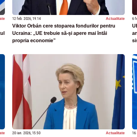
ate
12 feb. 2026, 19:14
Actualitate
6 f
Viktor Orbán cere stoparea fondurilor pentru
UE
tul
Ucraina: „UE trebuie să-și apere mai întâi
an
propria economie”
si
ate
20 ian. 2026, 15:50
Actualitate
16 