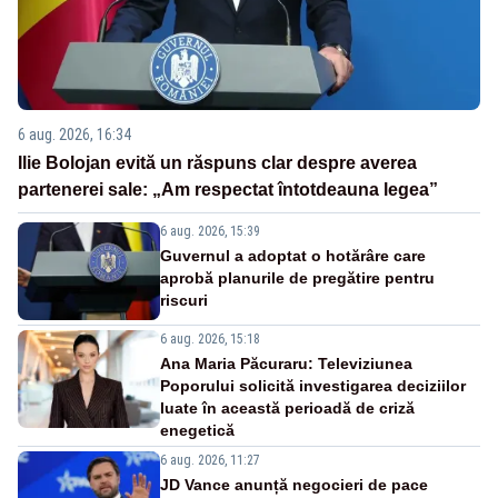
6 aug. 2026, 16:34
Ilie Bolojan evită un răspuns clar despre averea
partenerei sale: „Am respectat întotdeauna legea”
6 aug. 2026, 15:39
Guvernul a adoptat o hotărâre care
aprobă planurile de pregătire pentru
riscuri
6 aug. 2026, 15:18
Ana Maria Păcuraru: Televiziunea
Poporului solicită investigarea deciziilor
luate în această perioadă de criză
enegetică
6 aug. 2026, 11:27
JD Vance anunță negocieri de pace