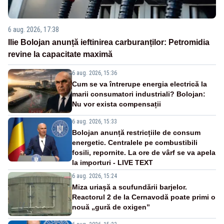
6 aug. 2026, 17:38
Ilie Bolojan anunță ieftinirea carburanților: Petromidia
revine la capacitate maximă
6 aug. 2026, 15:36
Cum se va întrerupe energia electrică la
marii consumatori industriali? Bolojan:
Nu vor exista compensații
6 aug. 2026, 15:33
Bolojan anunță restricțiile de consum
energetic. Centralele pe combustibili
fosili, repornite. La ore de vârf se va apela
la importuri - LIVE TEXT
6 aug. 2026, 15:24
Miza uriașă a scufundării barjelor.
Reactorul 2 de la Cernavodă poate primi o
nouă „gură de oxigen”