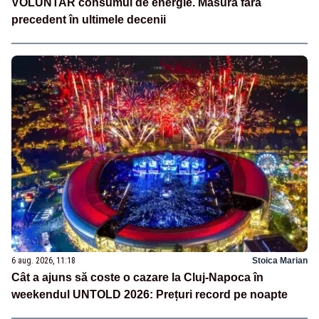
VOLUNTAR consumul de energie. Măsură fără
precedent în ultimele decenii
6 aug. 2026, 11:18
Stoica Marian
Cât a ajuns să coste o cazare la Cluj-Napoca în
weekendul UNTOLD 2026: Prețuri record pe noapte