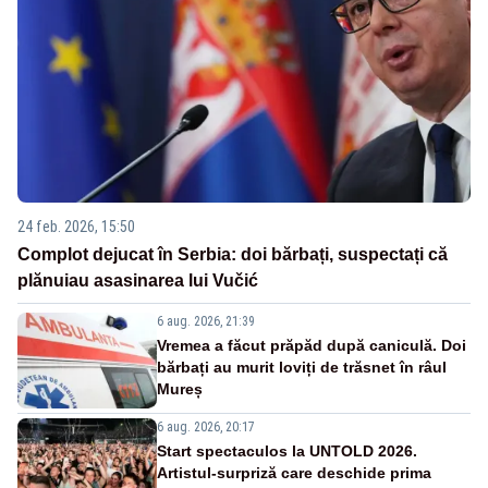
24 feb. 2026, 15:50
Complot dejucat în Serbia: doi bărbați, suspectați că
plănuiau asasinarea lui Vučić
6 aug. 2026, 21:39
Vremea a făcut prăpăd după caniculă. Doi
bărbați au murit loviți de trăsnet în râul
Mureș
6 aug. 2026, 20:17
Start spectaculos la UNTOLD 2026.
Artistul-surpriză care deschide prima