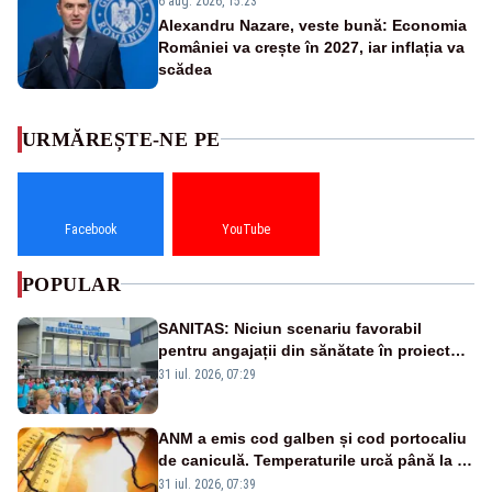
6 aug. 2026, 15:23
Alexandru Nazare, veste bună: Economia
României va crește în 2027, iar inflația va
scădea
URMĂREȘTE-NE PE
Facebook
YouTube
POPULAR
SANITAS: Niciun scenariu favorabil
pentru angajații din sănătate în proiectul
Legii salarizării
31 iul. 2026, 07:29
ANM a emis cod galben și cod portocaliu
de caniculă. Temperaturile urcă până la 38
de grade, iar nopțile devin tropicale
31 iul. 2026, 07:39