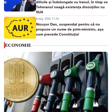
dificile și îndelungate cu Iranul, în timp ce
Teheranul neagă existența discuțiilor cu
SUA
6 aug. 2026, 11:24
Nicușor Dan, suspendat pentru că nu
propune un nume de prim-ministru, așa
cum prevede Constituția!
ECONOMIE