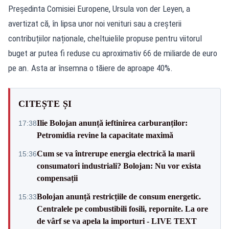
Președinta Comisiei Europene, Ursula von der Leyen, a
avertizat că, în lipsa unor noi venituri sau a creșterii
contribuțiilor naționale, cheltuielile propuse pentru viitorul
buget ar putea fi reduse cu aproximativ 66 de miliarde de euro
pe an. Asta ar însemna o tăiere de aproape 40%.
CITEȘTE ȘI
Ilie Bolojan anunță ieftinirea carburanților:
17:38
Petromidia revine la capacitate maximă
Cum se va întrerupe energia electrică la marii
15:36
consumatori industriali? Bolojan: Nu vor exista
compensații
Bolojan anunță restricțiile de consum energetic.
15:33
Centralele pe combustibili fosili, repornite. La ore
de vârf se va apela la importuri - LIVE TEXT