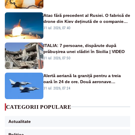
Atac fără precedent al Rusiei. O fabrică de
drone din Kiev deținută de o companie
americană, distrusă de o rachetă
31 iul. 2026, 07:40
rusească
ITALIA: 7 persoane, dispărute după
prăbușirea unei clădiri în Sicilia | VIDEO
31 iul. 2026, 07:50
Alertă aeriană la graniță pentru a treia
oară în 24 de ore. Două aeronave
Eurofighter britanice au fost ridicate de la
31 iul. 2026, 07:24
sol
CATEGORII POPULARE
Actualitate
Politica