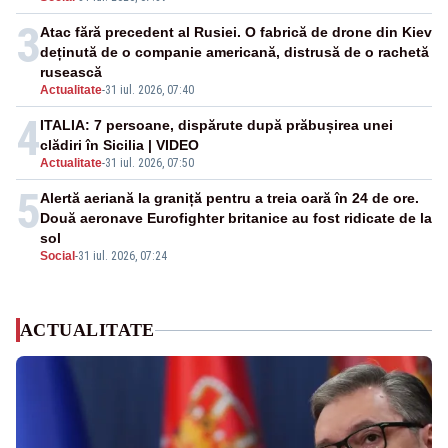
3
Atac fără precedent al Rusiei. O fabrică de drone din Kiev
deținută de o companie americană, distrusă de o rachetă
rusească
Actualitate
-
31 iul. 2026, 07:40
4
ITALIA: 7 persoane, dispărute după prăbușirea unei
clădiri în Sicilia | VIDEO
Actualitate
-
31 iul. 2026, 07:50
5
Alertă aeriană la graniță pentru a treia oară în 24 de ore.
Două aeronave Eurofighter britanice au fost ridicate de la
sol
Social
-
31 iul. 2026, 07:24
ACTUALITATE