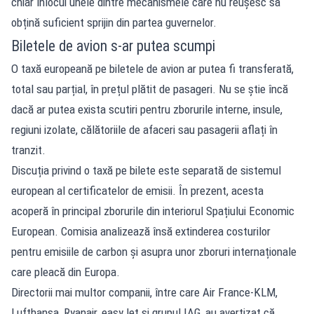
chiar înlocui unele dintre mecanismele care nu reușesc să
obțină suficient sprijin din partea guvernelor.
Biletele de avion s-ar putea scumpi
O taxă europeană pe biletele de avion ar putea fi transferată,
total sau parțial, în prețul plătit de pasageri. Nu se știe încă
dacă ar putea exista scutiri pentru zborurile interne, insule,
regiuni izolate, călătoriile de afaceri sau pasagerii aflați în
tranzit.
Discuția privind o taxă pe bilete este separată de sistemul
european al certificatelor de emisii. În prezent, acesta
acoperă în principal zborurile din interiorul Spațiului Economic
European. Comisia analizează însă extinderea costurilor
pentru emisiile de carbon și asupra unor zboruri internaționale
care pleacă din Europa.
Directorii mai multor companii, între care Air France-KLM,
Lufthansa, Ryanair, easyJet și grupul IAG, au avertizat că