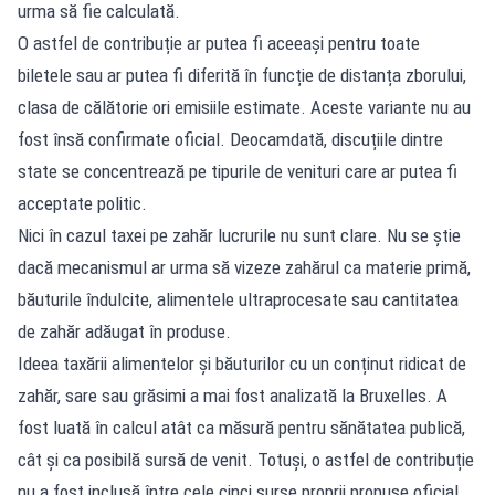
urma să fie calculată.
O astfel de contribuție ar putea fi aceeași pentru toate
biletele sau ar putea fi diferită în funcție de distanța zborului,
clasa de călătorie ori emisiile estimate. Aceste variante nu au
fost însă confirmate oficial. Deocamdată, discuțiile dintre
state se concentrează pe tipurile de venituri care ar putea fi
acceptate politic.
Nici în cazul taxei pe zahăr lucrurile nu sunt clare. Nu se știe
dacă mecanismul ar urma să vizeze zahărul ca materie primă,
băuturile îndulcite, alimentele ultraprocesate sau cantitatea
de zahăr adăugat în produse.
Ideea taxării alimentelor și băuturilor cu un conținut ridicat de
zahăr, sare sau grăsimi a mai fost analizată la Bruxelles. A
fost luată în calcul atât ca măsură pentru sănătatea publică,
cât și ca posibilă sursă de venit. Totuși, o astfel de contribuție
nu a fost inclusă între cele cinci surse proprii propuse oficial