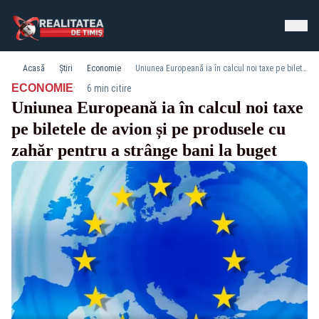
Acasă
Știri
Economie
Uniunea Europeană ia în calcul noi taxe pe biletele de avion și pe produsele cu zahăr pentru a strânge bani la buget
·
ECONOMIE
6 min citire
Uniunea Europeană ia în calcul noi taxe
pe biletele de avion și pe produsele cu
zahăr pentru a strânge bani la buget