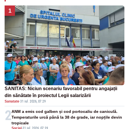
1
SANITAS: Niciun scenariu favorabil pentru angajații
din sănătate în proiectul Legii salarizării
Sanatate
·
31 iul. 2026, 07:29
2
ANM a emis cod galben și cod portocaliu de caniculă.
Temperaturile urcă până la 38 de grade, iar nopțile devin
tropicale
Social
-
31 iul. 2026, 07:39