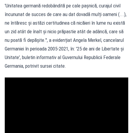
'Unitatea germană redobândită pe cale pașnică, curajul civil
încununat de succes de care au dat dovadă mulți oameni (...),
ne întăresc și astăzi certitudinea că nicăieri în lume nu există
un zid atât de înalt și nicio prăpastie atât de adâncă, care să
nu poată fi depășite.'', a evidențiat Angela Merkel, cancelarul
Germaniei în perioada 2005-2021, în: '25 de ani de Libertate și
Unitate', buletin informativ al Guvernului Republicii Federale
Germania, potrivit sursei citate.