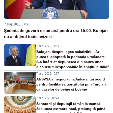
7 aug. 2026, 14:51
Ședința de guvern se amână pentru ora 15:00. Bolojan
nu a obținut toate avizele
7 aug. 2026, 11:51
Bolojan, despre legea salarizării: „Ar
putea fi adoptată în perioada următoare.
S-a întârziat depunerea din cauza unor
discursuri iresponsabile în spaţiul public”
7 aug. 2026, 10:57
ANSVSA a negociat, la Ankara, un acord
pentru facilitarea tranzitului prin Turcia al
carcaselor de ovine și bovine
7 aug. 2026, 09:49
Senatorii și deputații rămân la muncă.
Sesiunea extraordinară, prelungită până