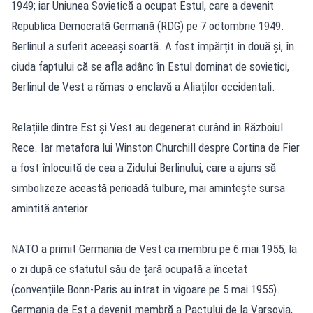
1949; iar Uniunea Sovietică a ocupat Estul, care a devenit
Republica Democrată Germană (RDG) pe 7 octombrie 1949.
Berlinul a suferit aceeași soartă. A fost împărțit în două și, în
ciuda faptului că se afla adânc în Estul dominat de sovietici,
Berlinul de Vest a rămas o enclavă a Aliaților occidentali.
Relațiile dintre Est și Vest au degenerat curând în Războiul
Rece. Iar metafora lui Winston Churchill despre Cortina de Fier
a fost înlocuită de cea a Zidului Berlinului, care a ajuns să
simbolizeze această perioadă tulbure, mai amintește sursa
amintită anterior.
NATO a primit Germania de Vest ca membru pe 6 mai 1955, la
o zi după ce statutul său de țară ocupată a încetat
(convențiile Bonn-Paris au intrat în vigoare pe 5 mai 1955).
Germania de Est a devenit membră a Pactului de la Varșovia,