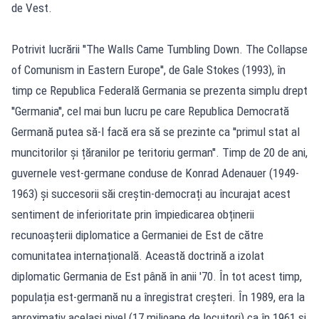
de Vest.
Potrivit lucrării ''The Walls Came Tumbling Down. The Collapse
of Comunism in Eastern Europe'', de Gale Stokes (1993), în
timp ce Republica Federală Germania se prezenta simplu drept
''Germania'', cel mai bun lucru pe care Republica Democrată
Germană putea să-l facă era să se prezinte ca ''primul stat al
muncitorilor și țăranilor pe teritoriu german''. Timp de 20 de ani,
guvernele vest-germane conduse de Konrad Adenauer (1949-
1963) și succesorii săi creștin-democrați au încurajat acest
sentiment de inferioritate prin împiedicarea obținerii
recunoașterii diplomatice a Germaniei de Est de către
comunitatea internațională. Această doctrină a izolat
diplomatic Germania de Est până în anii '70. În tot acest timp,
populația est-germană nu a înregistrat creșteri. În 1989, era la
aproximativ același nivel (17 milioane de locuitori) ca în 1961 și