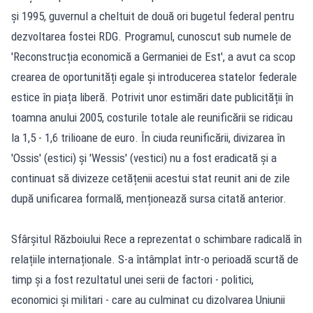
și 1995, guvernul a cheltuit de două ori bugetul federal pentru
dezvoltarea fostei RDG. Programul, cunoscut sub numele de
'Reconstrucția economică a Germaniei de Est', a avut ca scop
crearea de oportunități egale și introducerea statelor federale
estice în piața liberă. Potrivit unor estimări date publicității în
toamna anului 2005, costurile totale ale reunificării se ridicau
la 1,5 - 1,6 trilioane de euro. În ciuda reunificării, divizarea în
'Ossis' (estici) și 'Wessis' (vestici) nu a fost eradicată și a
continuat să divizeze cetățenii acestui stat reunit ani de zile
după unificarea formală, menționează sursa citată anterior.
Sfârșitul Războiului Rece a reprezentat o schimbare radicală în
relațiile internaționale. S-a întâmplat într-o perioadă scurtă de
timp și a fost rezultatul unei serii de factori - politici,
economici și militari - care au culminat cu dizolvarea Uniunii