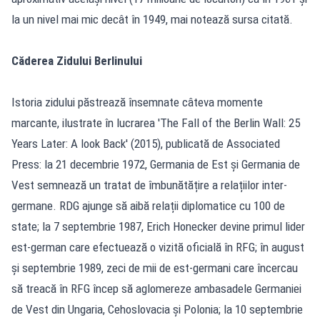
la un nivel mai mic decât în 1949, mai notează sursa citată.
Căderea Zidului Berlinului
Istoria zidului păstrează însemnate câteva momente
marcante, ilustrate în lucrarea 'The Fall of the Berlin Wall: 25
Years Later: A look Back' (2015), publicată de Associated
Press: la 21 decembrie 1972, Germania de Est și Germania de
Vest semnează un tratat de îmbunătățire a relațiilor inter-
germane. RDG ajunge să aibă relații diplomatice cu 100 de
state; la 7 septembrie 1987, Erich Honecker devine primul lider
est-german care efectuează o vizită oficială în RFG; în august
și septembrie 1989, zeci de mii de est-germani care încercau
să treacă în RFG încep să aglomereze ambasadele Germaniei
de Vest din Ungaria, Cehoslovacia și Polonia; la 10 septembrie