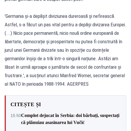
'Germania și-a depășit diviziunea dureroasă și nefirească.
Astfel, s-a făcut un pas vital pentru a depăși divizarea Europei.
(...) Nicio pace permanentă, nicio nouă ordine europeană de
libertate, democrație și prosperitate nu putea fi construită în
jurul unei Germanii divizate sau în opoziție cu dorințele
germanilor înșiși de a trăi într-o singură națiune. Astăzi am
lăsat în urmă aproape o jumătate de secol de confruntare și
frustrare.', a susținut atunci Manfred Worner, secretar general
al NATO în perioada 1988-1994. AGERPRES
CITEȘTE ȘI
Complot dejucat în Serbia: doi bărbați, suspectați
15:50
că plănuiau asasinarea lui Vučić