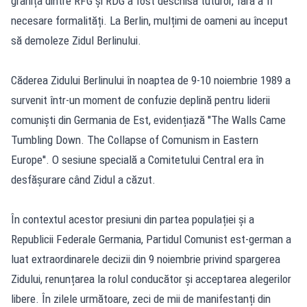
granița dintre RFG și RDG a fost deschisă tuturor, fără a fi
necesare formalități. La Berlin, mulțimi de oameni au început
să demoleze Zidul Berlinului.
Căderea Zidului Berlinului în noaptea de 9-10 noiembrie 1989 a
survenit într-un moment de confuzie deplină pentru liderii
comuniști din Germania de Est, evidențiază ''The Walls Came
Tumbling Down. The Collapse of Comunism in Eastern
Europe''. O sesiune specială a Comitetului Central era în
desfășurare când Zidul a căzut.
În contextul acestor presiuni din partea populației și a
Republicii Federale Germania, Partidul Comunist est-german a
luat extraordinarele decizii din 9 noiembrie privind spargerea
Zidului, renunțarea la rolul conducător și acceptarea alegerilor
libere. În zilele următoare, zeci de mii de manifestanți din