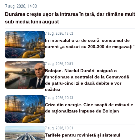
7 aug. 2026, 14:03
Dunărea crește ușor la intrarea în țară, dar rămâne mult
sub media lunii august
7 aug. 2026, 13:02
În intervalul orar de seară, consumul de
curent „a scăzut cu 200-300 de megawați”
7 aug. 2026, 10:51
Bolojan: Nivelul Dunării asigură o
funcționare a centralei de la Cernavodă
de patru-cinci zile dacă debitele vor
scădea
7 aug. 2026, 10:43
Criza din energie. Cine scapă de măsurile
de raționalizare impuse de Bolojan
7 aug. 2026, 10:01
Tarifele pentru rovinietă și sistemul