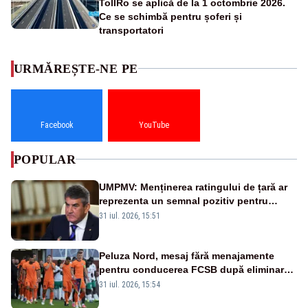
TollRo se aplică de la 1 octombrie 2026.
Ce se schimbă pentru șoferi și
transportatori
URMĂREȘTE-NE PE
Facebook
YouTube
POPULAR
UMPMV: Menținerea ratingului de țară ar
reprezenta un semnal pozitiv pentru
România. Autoritățile trebuie să continue
31 iul. 2026, 15:51
consolidarea stabilității economice și
financiare
Peluza Nord, mesaj fără menajamente
pentru conducerea FCSB după eliminarea
rușinoasă din Conference League
31 iul. 2026, 15:54