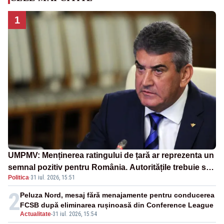
1
UMPMV: Menținerea ratingului de țară ar reprezenta un
semnal pozitiv pentru România. Autoritățile trebuie să
Politica
·
31 iul. 2026, 15:51
continue consolidarea stabilității economice și
financiare
2
Peluza Nord, mesaj fără menajamente pentru conducerea
FCSB după eliminarea rușinoasă din Conference League
Actualitate
-
31 iul. 2026, 15:54