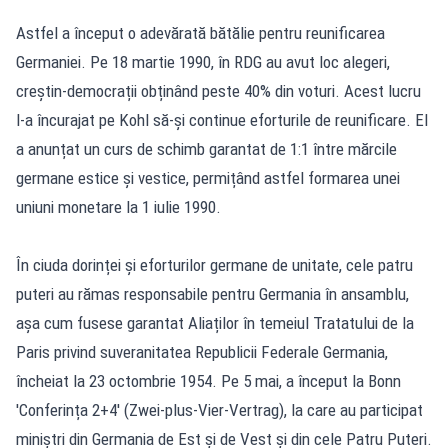
Astfel a început o adevărată bătălie pentru reunificarea
Germaniei. Pe 18 martie 1990, în RDG au avut loc alegeri,
creștin-democrații obținând peste 40% din voturi. Acest lucru
l-a încurajat pe Kohl să-și continue eforturile de reunificare. El
a anunțat un curs de schimb garantat de 1:1 între mărcile
germane estice și vestice, permițând astfel formarea unei
uniuni monetare la 1 iulie 1990.
În ciuda dorinței și eforturilor germane de unitate, cele patru
puteri au rămas responsabile pentru Germania în ansamblu,
așa cum fusese garantat Aliaților în temeiul Tratatului de la
Paris privind suveranitatea Republicii Federale Germania,
încheiat la 23 octombrie 1954. Pe 5 mai, a început la Bonn
'Conferința 2+4' (Zwei-plus-Vier-Vertrag), la care au participat
miniștri din Germania de Est și de Vest și din cele Patru Puteri.