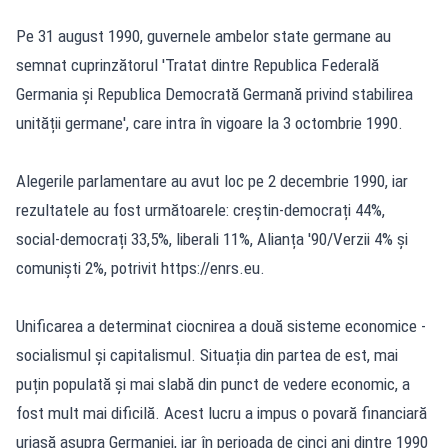
Pe 31 august 1990, guvernele ambelor state germane au
semnat cuprinzătorul 'Tratat dintre Republica Federală
Germania și Republica Democrată Germană privind stabilirea
unității germane', care intra în vigoare la 3 octombrie 1990.
Alegerile parlamentare au avut loc pe 2 decembrie 1990, iar
rezultatele au fost următoarele: creștin-democrați 44%,
social-democrați 33,5%, liberali 11%, Alianța '90/Verzii 4% și
comuniști 2%, potrivit https://enrs.eu.
Unificarea a determinat ciocnirea a două sisteme economice -
socialismul și capitalismul. Situația din partea de est, mai
puțin populată și mai slabă din punct de vedere economic, a
fost mult mai dificilă. Acest lucru a impus o povară financiară
uriașă asupra Germaniei, iar în perioada de cinci ani dintre 1990