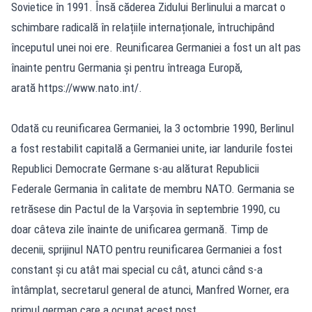
Sovietice în 1991. Însă căderea Zidului Berlinului a marcat o
schimbare radicală în relațiile internaționale, întruchipând
începutul unei noi ere. Reunificarea Germaniei a fost un alt pas
înainte pentru Germania și pentru întreaga Europă,
arată https://www.nato.int/.
Odată cu reunificarea Germaniei, la 3 octombrie 1990, Berlinul
a fost restabilit capitală a Germaniei unite, iar landurile fostei
Republici Democrate Germane s-au alăturat Republicii
Federale Germania în calitate de membru NATO. Germania se
retrăsese din Pactul de la Varșovia în septembrie 1990, cu
doar câteva zile înainte de unificarea germană. Timp de
decenii, sprijinul NATO pentru reunificarea Germaniei a fost
constant și cu atât mai special cu cât, atunci când s-a
întâmplat, secretarul general de atunci, Manfred Worner, era
primul german care a ocupat acest post.