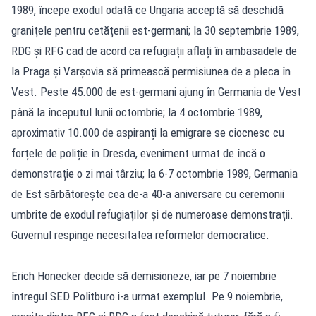
1989, începe exodul odată ce Ungaria acceptă să deschidă
granițele pentru cetățenii est-germani; la 30 septembrie 1989,
RDG și RFG cad de acord ca refugiații aflați în ambasadele de
la Praga și Varșovia să primească permisiunea de a pleca în
Vest. Peste 45.000 de est-germani ajung în Germania de Vest
până la începutul lunii octombrie; la 4 octombrie 1989,
aproximativ 10.000 de aspiranți la emigrare se ciocnesc cu
forțele de poliție în Dresda, eveniment urmat de încă o
demonstrație o zi mai târziu; la 6-7 octombrie 1989, Germania
de Est sărbătorește cea de-a 40-a aniversare cu ceremonii
umbrite de exodul refugiaților și de numeroase demonstrații.
Guvernul respinge necesitatea reformelor democratice.
Erich Honecker decide să demisioneze, iar pe 7 noiembrie
întregul SED Politburo i-a urmat exemplul. Pe 9 noiembrie,