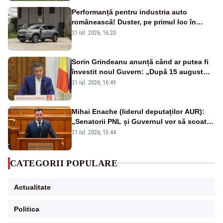
Performanță pentru industria auto
românească! Duster, pe primul loc în
topul vânzărilor din Ucraina
31 iul. 2026, 16:20
Sorin Grindeanu anunță când ar putea fi
învestit noul Guvern: „După 15 august
sunt șanse mai mari”
31 iul. 2026, 16:49
Mihai Enache (liderul deputaților AUR):
„Senatorii PNL și Guvernul vor să scoată
la vânzare bunuri publice pentru a stinge
31 iul. 2026, 15:44
datoriile pentru vaccinurile Pfizer!”
CATEGORII POPULARE
Actualitate
Politica