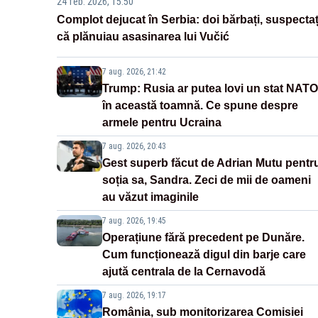
24 feb. 2026, 15:50
Complot dejucat în Serbia: doi bărbați, suspectaț
că plănuiau asasinarea lui Vučić
7 aug. 2026, 21:42
Trump: Rusia ar putea lovi un stat NATO
în această toamnă. Ce spune despre
armele pentru Ucraina
7 aug. 2026, 20:43
Gest superb făcut de Adrian Mutu pentr
soția sa, Sandra. Zeci de mii de oameni
au văzut imaginile
7 aug. 2026, 19:45
Operațiune fără precedent pe Dunăre.
Cum funcționează digul din barje care
ajută centrala de la Cernavodă
7 aug. 2026, 19:17
România, sub monitorizarea Comisiei