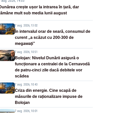
7 aug. 2026, 14:03
Dunărea crește ușor la intrarea în țară, dar
rămâne mult sub media lunii august
7 aug. 2026, 13:02
În intervalul orar de seară, consumul de
curent „a scăzut cu 200-300 de
megawați”
7 aug. 2026, 10:51
Bolojan: Nivelul Dunării asigură o
funcționare a centralei de la Cernavodă
de patru-cinci zile dacă debitele vor
scădea
7 aug. 2026, 10:43
Criza din energie. Cine scapă de
măsurile de raționalizare impuse de
Bolojan
7 aug. 2026, 10:01