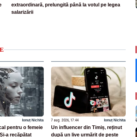
e
extraordinară, prelungită până la votul pe legea
salarizării
E
Ionuț Nichita
7 aug. 2026, 17:44
Ionuț Nichita
cal pentru o femeie
Un influencer din Timiș, reținut
 Și-a recăpătat
după un live urmărit de peste