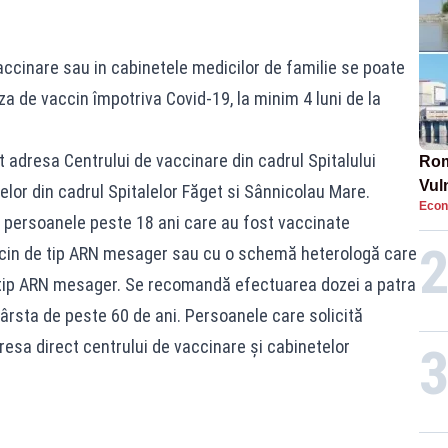
accinare sau in cabinetele medicilor de familie se poate
za de vaccin împotriva Covid-19, la minim 4 luni de la
 adresa Centrului de vaccinare din cadrul Spitalului
Rom
Vul
lor din cadrul Spitalelor Făget si Sânnicolau Mare.
Econ
pun
a persoanele peste 18 ani care au fost vaccinate
cun
cin de tip ARN mesager sau cu o schemă heterologă care
 tip ARN mesager. Se recomandă efectuarea dozei a patra
ârsta de peste 60 de ani. Persoanele care solicită
esa direct centrului de vaccinare și cabinetelor