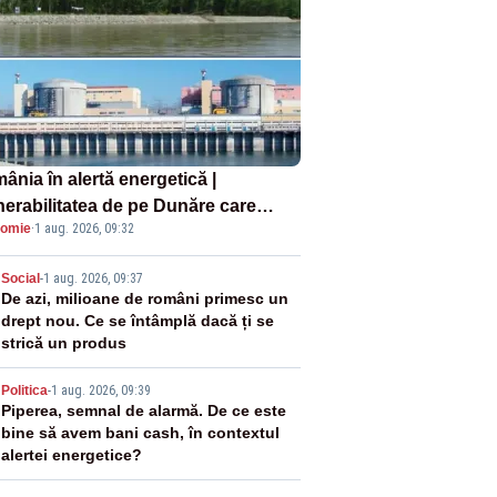
ânia în alertă energetică |
nerabilitatea de pe Dunăre care
omie
·
1 aug. 2026, 09:32
e în pericol Centrala Cernavodă era
oscută de pe vremea lui Ceaușescu
2
Social
-
1 aug. 2026, 09:37
De azi, milioane de români primesc un
drept nou. Ce se întâmplă dacă ți se
strică un produs
3
Politica
-
1 aug. 2026, 09:39
Piperea, semnal de alarmă. De ce este
bine să avem bani cash, în contextul
alertei energetice?