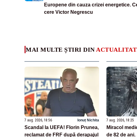
Europene din cauza crizei energetice. C
cere Victor Negrescu
MAI MULTE ȘTIRI DIN
ACTUALITAT
7 aug. 2026, 18:56
Ionuț Nichita
7 aug. 2026, 18:25
Scandal la UEFA! Florin Prunea,
Miracol medi
reclamat de FRF după derapajul
de 82 de ani.