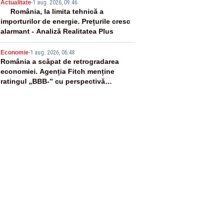
4
Actualitate
-
1 aug. 2026, 09:46
România, la limita tehnică a
importurilor de energie. Prețurile cresc
alarmant - Analiză Realitatea Plus
5
Economie
-
1 aug. 2026, 06:48
România a scăpat de retrogradarea
economiei. Agenția Fitch menține
ratingul „BBB-” cu perspectivă
negativă