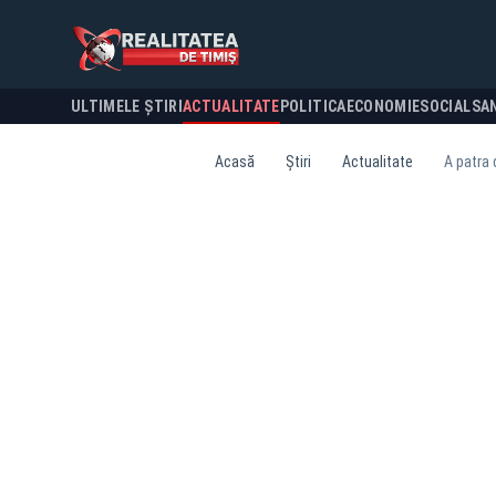
ULTIMELE ȘTIRI
ACTUALITATE
POLITICA
ECONOMIE
SOCIAL
SA
Acasă
Știri
Actualitate
A patra 