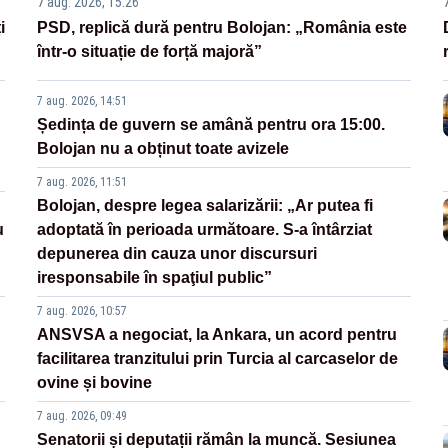
7 aug. 2026, 15:26
i
PSD, replică dură pentru Bolojan: „România este
într-o situație de forță majoră”
7 aug. 2026, 14:51
Ședința de guvern se amână pentru ora 15:00.
Bolojan nu a obținut toate avizele
7 aug. 2026, 11:51
Bolojan, despre legea salarizării: „Ar putea fi
u
adoptată în perioada următoare. S-a întârziat
depunerea din cauza unor discursuri
iresponsabile în spaţiul public”
7 aug. 2026, 10:57
ANSVSA a negociat, la Ankara, un acord pentru
facilitarea tranzitului prin Turcia al carcaselor de
ovine și bovine
7 aug. 2026, 09:49
Senatorii și deputații rămân la muncă. Sesiunea