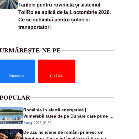
Tarifele pentru rovinietă și sistemul
TollRo se aplică de la 1 octombrie 2026.
Ce se schimbă pentru șoferi și
transportatori
URMĂREȘTE-NE PE
Facebook
YouTube
POPULAR
România în alertă energetică |
Vulnerabilitatea de pe Dunăre care pune în
pericol Centrala Cernavodă era cunoscută
1 aug. 2026, 09:32
de pe vremea lui Ceaușescu
De azi, milioane de români primesc un
drept nou. Ce se întâmplă dacă ți se strică