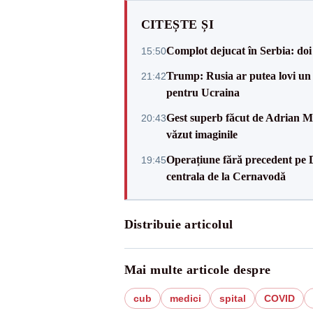
CITEȘTE ȘI
Complot dejucat în Serbia: doi 
15:50
Trump: Rusia ar putea lovi un
21:42
pentru Ucraina
Gest superb făcut de Adrian Mu
20:43
văzut imaginile
Operațiune fără precedent pe 
19:45
centrala de la Cernavodă
Distribuie articolul
Mai multe articole despre
cub
medici
spital
COVID