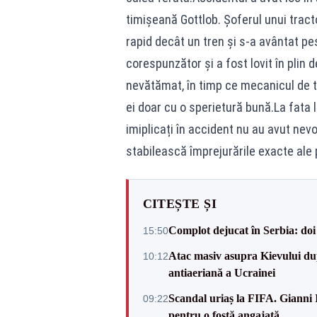
timișeană Gottlob. Șoferul unui trac
rapid decât un tren și s-a avântat pes
corespunzător și a fost lovit în plin 
nevătămat, în timp ce mecanicul de tre
ei doar cu o sperietură bună.La fata l
imiplicați în accident nu au avut nevo
stabilească împrejurările exacte ale 
CITEȘTE ȘI
Complot dejucat în Serbia: doi 
15:50
Atac masiv asupra Kievului du
10:12
antiaeriană a Ucrainei
Scandal uriaș la FIFA. Gianni I
09:22
pentru o fostă angajată