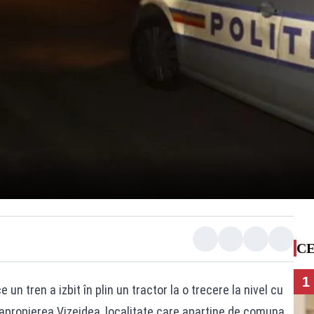
CE
1
un tren a izbit în plin un tractor la o trecere la nivel cu
 apropierea Vizejdea, localitate care aparține de comuna