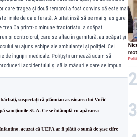
tor care tragea și două remorci a fost convins că este mai
te liniile de cale ferată. A uitat însă să se mai și asigure
de tren.Ca printr-o minune tractoristul a scăpat
n și controlorul, care se aflau în garnitură, au scăpat și
Nic
ocului au ajuns echipe ale ambulanței și poliției. Cei
mot
ie de îngrijiri medicale. Polițiștii urmează acum să
Polit
de ț
producerii accidentului și să ia măsurile care se impun.
Guv
bărbați, suspectați că plănuiau asasinarea lui Vučić
pă sancțiunile SUA. Ce se întâmplă cu apărarea
nfantino, acuzat că UEFA ar fi plătit o sumă de șase cifre