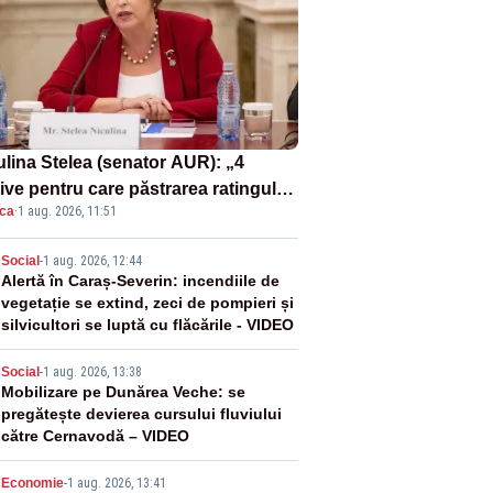
ulina Stelea (senator AUR): „4
ive pentru care păstrarea ratingului
ica
·
1 aug. 2026, 11:51
ară nu este o reușită pentru
ernul Bolojan”
2
Social
-
1 aug. 2026, 12:44
Alertă în Caraș-Severin: incendiile de
vegetație se extind, zeci de pompieri și
silvicultori se luptă cu flăcările - VIDEO
3
Social
-
1 aug. 2026, 13:38
Mobilizare pe Dunărea Veche: se
pregătește devierea cursului fluviului
către Cernavodă – VIDEO
Economie
-
1 aug. 2026, 13:41