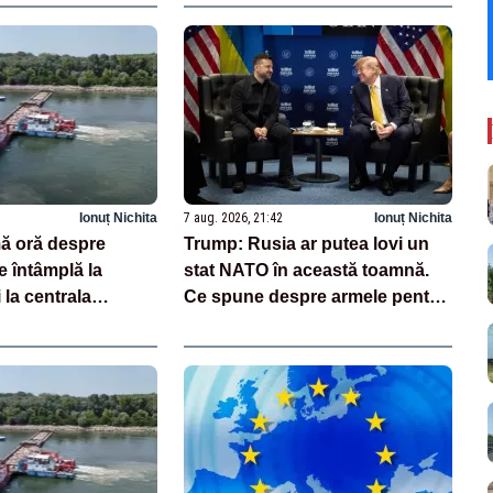
Ionuț Nichita
7 aug. 2026, 21:42
Ionuț Nichita
mă oră despre
Trump: Rusia ar putea lovi un
 întâmplă la
stat NATO în această toamnă.
la centrala
Ce spune despre armele pentru
 Ungaria
Ucraina