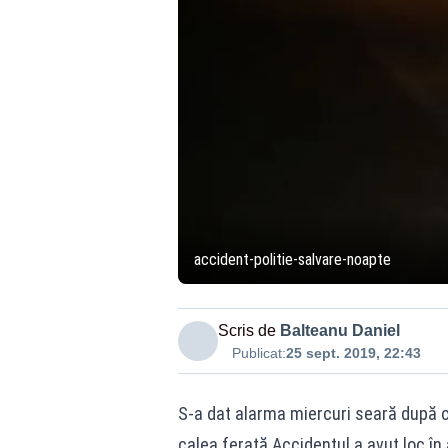
accident-politie-salvare-noapte
Scris de
Balteanu Daniel
Publicat:
25 sept. 2019, 22:43
S-a dat alarma miercuri seară după ce 
calea ferată.Accidentul a avut loc în