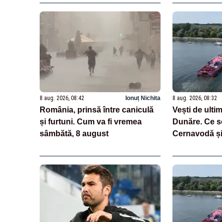
8 aug. 2026, 08:42
Ionuț Nichita
8 aug. 2026, 08:32
România, prinsă între caniculă
Vești de ulti
și furtuni. Cum va fi vremea
Dunăre. Ce se
sâmbătă, 8 august
Cernavodă și 
nucleară din