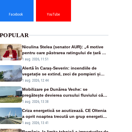
Facebook
YouTube
POPULAR
Niculina Stelea (senator AUR): „4 motive
pentru care păstrarea ratingului de țară nu
este o reușită pentru Guvernul Bolojan”
1 aug. 2026, 11:51
Alertă în Caraș-Severin: incendiile de
vegetație se extind, zeci de pompieri și
silvicultori se luptă cu flăcările - VIDEO
1 aug. 2026, 12:44
Mobilizare pe Dunărea Veche: se
pregătește devierea cursului fluviului către
Cernavodă – VIDEO
1 aug. 2026, 13:38
Criza energetică se acutizează. CE Oltenia
a oprit noaptea trecută un grup energetic
de la Rovinari
1 aug. 2026, 13:41
România, la limita tehnică a importurilor de