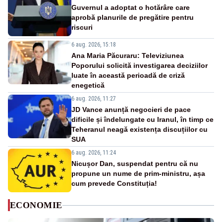
Guvernul a adoptat o hotărâre care
aprobă planurile de pregătire pentru
riscuri
6 aug. 2026, 15:18
Ana Maria Păcuraru: Televiziunea
Poporului solicită investigarea deciziilor
luate în această perioadă de criză
enegetică
6 aug. 2026, 11:27
JD Vance anunță negocieri de pace
dificile și îndelungate cu Iranul, în timp ce
Teheranul neagă existența discuțiilor cu
SUA
6 aug. 2026, 11:24
Nicușor Dan, suspendat pentru că nu
propune un nume de prim-ministru, așa
cum prevede Constituția!
ECONOMIE