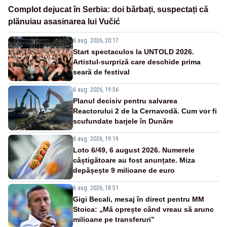
Complot dejucat în Serbia: doi bărbați, suspectați că
plănuiau asasinarea lui Vučić
6 aug. 2026, 20:17
Start spectaculos la UNTOLD 2026.
Artistul-surpriză care deschide prima
seară de festival
6 aug. 2026, 19:56
Planul decisiv pentru salvarea
Reactorului 2 de la Cernavodă. Cum vor fi
scufundate barjele în Dunăre
6 aug. 2026, 19:19
Loto 6/49, 6 august 2026. Numerele
câștigătoare au fost anunțate. Miza
depășește 9 milioane de euro
6 aug. 2026, 18:51
Gigi Becali, mesaj în direct pentru MM
Stoica: „Mă oprește când vreau să arunc
milioane pe transferuri”