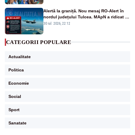
Alertă la graniță. Nou mesaj RO-Alert în
nordul județului Tulcea. MApN a ridicat de
la sol două avioane F-16
30 iul. 2026, 22:12
CATEGORII POPULARE
Actualitate
Politica
Economie
Social
Sport
Sanatate