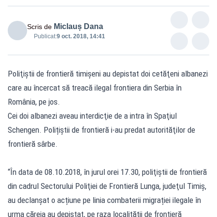
Miclauș Dana
Scris de
Publicat:
9 oct. 2018, 14:41
Poliţiştii de frontieră timişeni au depistat doi cetăţeni albanezi
care au încercat să treacă ilegal frontiera din Serbia în
România, pe jos.
Cei doi albanezi aveau interdicţie de a intra în Spaţiul
Schengen. Polițiștii de frontieră i-au predat autorităţilor de
frontieră sârbe.
“În data de 08.10.2018, în jurul orei 17.30, poliţiştii de frontieră
din cadrul Sectorului Poliţiei de Frontieră Lunga, judeţul Timiş,
au declanșat o acțiune pe linia combaterii migrației ilegale în
urma căreia au depistat, pe raza localității de frontieră