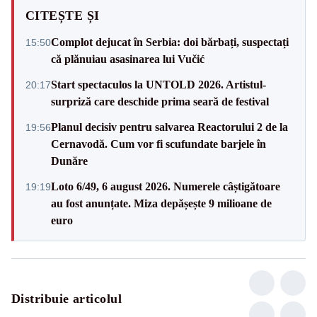
CITEȘTE ȘI
Complot dejucat în Serbia: doi bărbați, suspectați
15:50
că plănuiau asasinarea lui Vučić
Start spectaculos la UNTOLD 2026. Artistul-
20:17
surpriză care deschide prima seară de festival
Planul decisiv pentru salvarea Reactorului 2 de la
19:56
Cernavodă. Cum vor fi scufundate barjele în
Dunăre
Loto 6/49, 6 august 2026. Numerele câștigătoare
19:19
au fost anunțate. Miza depășește 9 milioane de
euro
Distribuie articolul