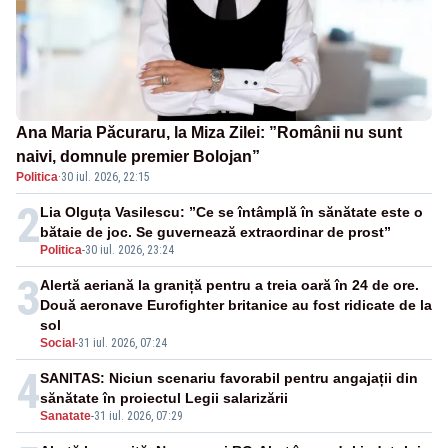
Ana Maria Păcuraru, la Miza Zilei: ”Românii nu sunt
naivi, domnule premier Bolojan”
Politica
·
30 iul. 2026, 22:15
2
Lia Olguța Vasilescu: ”Ce se întâmplă în sănătate este o
bătaie de joc. Se guvernează extraordinar de prost”
Politica
-
30 iul. 2026, 23:24
3
Alertă aeriană la graniță pentru a treia oară în 24 de ore.
Două aeronave Eurofighter britanice au fost ridicate de la
sol
Social
-
31 iul. 2026, 07:24
4
SANITAS: Niciun scenariu favorabil pentru angajații din
sănătate în proiectul Legii salarizării
Sanatate
-
31 iul. 2026, 07:29