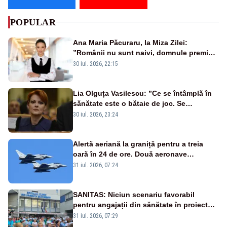
POPULAR
Ana Maria Păcuraru, la Miza Zilei:
”Românii nu sunt naivi, domnule premier
Bolojan”
30 iul. 2026, 22:15
Lia Olguța Vasilescu: ”Ce se întâmplă în
sănătate este o bătaie de joc. Se
guvernează extraordinar de prost”
30 iul. 2026, 23:24
Alertă aeriană la graniță pentru a treia
oară în 24 de ore. Două aeronave
Eurofighter britanice au fost ridicate de la
31 iul. 2026, 07:24
sol
SANITAS: Niciun scenariu favorabil
pentru angajații din sănătate în proiectul
Legii salarizării
31 iul. 2026, 07:29