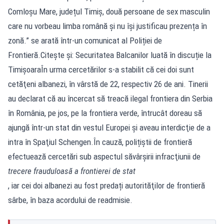
Comloșu Mare, județul Timiș, două persoane de sex masculin
care nu vorbeau limba română și nu își justificau prezența în
zonă.” se arată într-un comunicat al Poliției de
Frontieră.Citește și: Securitatea Balcanilor luată în discuție la
TimișoaraÎn urma cercetărilor s-a stabilit că cei doi sunt
cetăţeni albanezi, în vârstă de 22, respectiv 26 de ani. Tinerii
au declarat că au încercat să treacă ilegal frontiera din Serbia
în România, pe jos, pe la frontiera verde, întrucât doreau să
ajungă într-un stat din vestul Europei şi aveau interdicţie de a
intra în Spaţiul Schengen.În cauză, polițiștii de frontieră
efectuează cercetări sub aspectul săvârşirii infracţiunii de
trecere frauduloasă a frontierei de stat
, iar cei doi albanezi au fost predați autorităţilor de frontieră
sârbe, în baza acordului de readmisie.