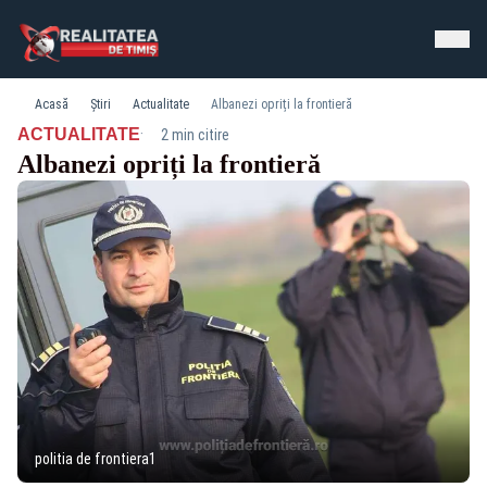
Acasă
Știri
Actualitate
Albanezi opriți la frontieră
·
ACTUALITATE
2 min citire
Albanezi opriți la frontieră
politia de frontiera1