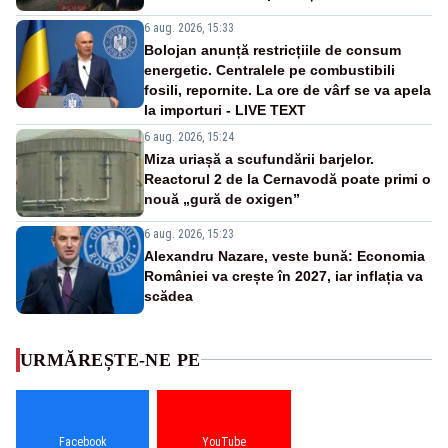
6 aug. 2026, 15:33
Bolojan anunță restricțiile de consum
energetic. Centralele pe combustibili
fosili, repornite. La ore de vârf se va apela
la importuri - LIVE TEXT
6 aug. 2026, 15:24
Miza uriașă a scufundării barjelor.
Reactorul 2 de la Cernavodă poate primi o
nouă „gură de oxigen”
6 aug. 2026, 15:23
Alexandru Nazare, veste bună: Economia
României va crește în 2027, iar inflația va
scădea
URMĂREȘTE-NE PE
Facebook
YouTube